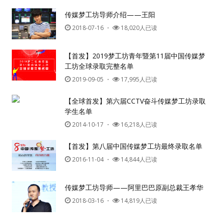
传媒梦工坊导师介绍——王阳
2018-07-16
・
18,020人已读
【首发】2019梦工坊青年暨第11届中国传媒梦
工坊全球录取完整名单
2019-09-05
・
17,995人已读
用户名或Email
【全球首发】第六届CCTV奋斗传媒梦工坊录取
学生名单
密码
2014-10-17
・
16,218人已读
【首发】第八届中国传媒梦工坊最终录取名单
忘记密码?
2016-11-04
・
14,844人已读
记住我的登录状态
传媒梦工坊导师——阿里巴巴原副总裁王孝华
没帐号？
注册一个
2018-03-16
・
14,819人已读