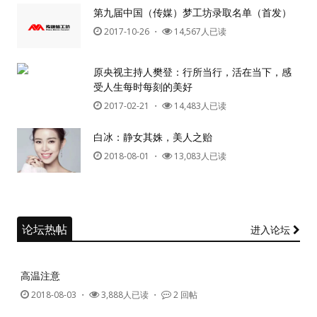
第九届中国（传媒）梦工坊录取名单（首发）
2017-10-26
・
14,567人已读
原央视主持人樊登：行所当行，活在当下，感
受人生每时每刻的美好
2017-02-21
・
14,483人已读
白冰：静女其姝，美人之贻
2018-08-01
・
13,083人已读
论坛热帖
进入论坛
高温注意
2018-08-03
・
3,888人已读 ・
2 回帖