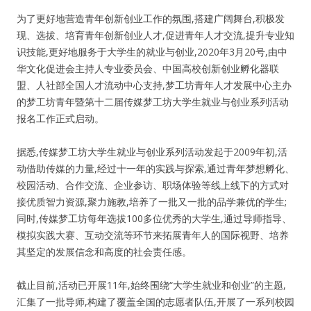
为了更好地营造青年创新创业工作的氛围,搭建广阔舞台,积极发
纪录片3 我们都是青年偶像
现、选拔、培育青年创新创业人才,促进青年人才交流,提升专业知
识技能,更好地服务于大学生的就业与创业,2020年3月20号,由中
活动
华文化促进会主持人专业委员会、中国高校创新创业孵化器联
盟、人社部全国人才流动中心支持,梦工坊青年人才发展中心主办
的梦工坊青年暨第十二届传媒梦工坊大学生就业与创业系列活动
往届
报名工作正式启动。
出彩2016
据悉,传媒梦工坊大学生就业与创业系列活动发起于2009年初,活
动借助传媒的力量,经过十一年的实践与探索,通过青年梦想孵化、
变革2015
校园活动、合作交流、企业参访、职场体验等线上线下的方式对
接优质智力资源,聚力施教,培养了一批又一批的品学兼优的学生;
逐梦2014
同时,传媒梦工坊每年选拔100多位优秀的大学生,通过导师指导、
模拟实践大赛、互动交流等环节来拓展青年人的国际视野、培养
辉煌2013
其坚定的发展信念和高度的社会责任感。
精彩2012
截止目前,活动已开展11年,始终围绕“大学生就业和创业”的主题,
汇集了一批导师,构建了覆盖全国的志愿者队伍,开展了一系列校园
梦工坊圈