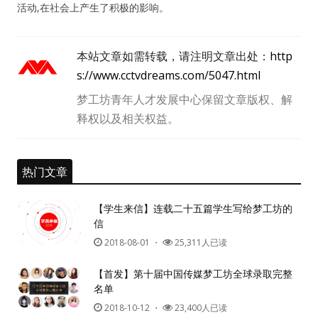
活动,在社会上产生了积极的影响。
人脉圈
本站文章如需转载，请注明文章出处：
http
信息圈
s://www.cctvdreams.com/5047.html
梦工坊青年人才发展中心保留文章版权、解
品牌的力量
释权以及相关权益。
热门文章
【学生来信】连载二十五篇学生写给梦工坊的
信
2018-08-01
・
25,311人已读
【首发】第十届中国传媒梦工坊全球录取完整
名单
2018-10-12
・
23,400人已读