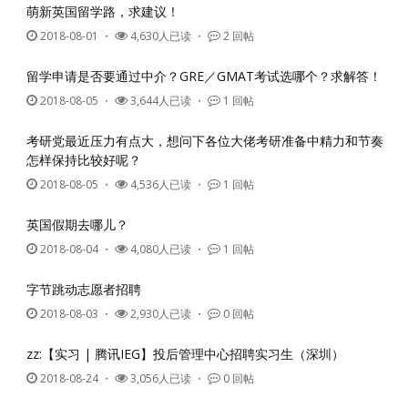
萌新英国留学路，求建议！
2018-08-01
・
4,630人已读 ・
2 回帖
留学申请是否要通过中介？GRE／GMAT考试选哪个？求解答！
2018-08-05
・
3,644人已读 ・
1 回帖
考研党最近压力有点大，想问下各位大佬考研准备中精力和节奏
怎样保持比较好呢？
2018-08-05
・
4,536人已读 ・
1 回帖
英国假期去哪儿？
2018-08-04
・
4,080人已读 ・
1 回帖
字节跳动志愿者招聘
2018-08-03
・
2,930人已读 ・
0 回帖
zz:【实习 | 腾讯IEG】投后管理中心招聘实习生（深圳）
2018-08-24
・
3,056人已读 ・
0 回帖