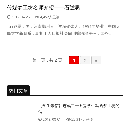
传媒梦工坊名师介绍——石述思
2012-04-25
・
4,452人已读
石述思，男，河南郑州人，资深媒体人。1991年毕业于中国人
民大学新闻系，现担工人日报社会周刊编辑部主任，国务...
第 1 页，共 2 页
1
2
»
热门文章
【学生来信】连载二十五篇学生写给梦工坊的
信
2018-08-01
・
25,317人已读