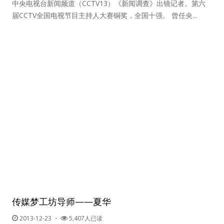
中央电视台新闻频道（CCTV13）《新闻调查》出镜记者。第六
届CCTV全国电视节目主持人大赛铜奖，全国十强。 曾任央...
传媒梦工坊导师——夏华
2013-12-23
・
5,407人已读