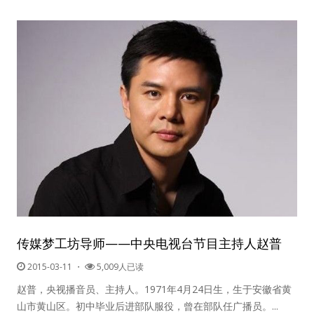
传媒梦工坊导师——中央电视台节目主持人赵普
2015-03-11
・
5,009人已读
赵普，央视播音员、主持人。1971年4月24日生，生于安徽省黄
山市黄山区。初中毕业后进部队服役，曾在部队任广播员。...