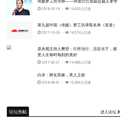
传媒梦工坊导师——阿里巴巴原副总裁王孝华
2018-03-16
・
14,832人已读
第九届中国（传媒）梦工坊录取名单（首发）
2017-10-26
・
14,574人已读
原央视主持人樊登：行所当行，活在当下，感
受人生每时每刻的美好
2017-02-21
・
14,488人已读
白冰：静女其姝，美人之贻
2018-08-01
・
13,093人已读
论坛热帖
进入论坛