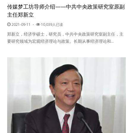
传媒梦工坊导师介绍——中共中央政策研究室原副
主任郑新立
纪录片3 我们都是青年偶像
2021-09-11
・
10,039人已读
活动
郑新立，经济学硕士，研究员，中共中央政策研究室副主任，主
要研究领域为宏观经济理论与政策。长期从事经济理论和...
往届
出彩2016
变革2015
逐梦2014
辉煌2013
精彩2012
梦工坊圈