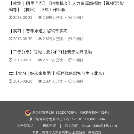
【就业 | 阿里巴巴】【内推机会】人力资源部招聘【视频导演/
编导】（杭州），3年工作经验
2018-08-25
・
2,899人已读 ・
0 回帖
【实习 | 普华永道】咨询部实习
2018-08-30
・
2,829人已读 ・
0 回帖
【干货分享】哎呦，您的PPT让我无法呼吸啦~
2018-08-20
・
2,817人已读 ・
0 回帖
zz:【实习 |好未来集团 】招聘战略部实习生（北京）
2018-08-28
・
2,831人已读 ・
0 回帖
浙公网安备33018302001089号
浙ICP备19044724号
梦工坊青年才发展中心代码：52330111MJ88832304
关于梦工坊
|
报名申请
| 联系我们：
dreamsinfo@163.com
©梦工坊青年人才发展中心 版权所有
网站支持