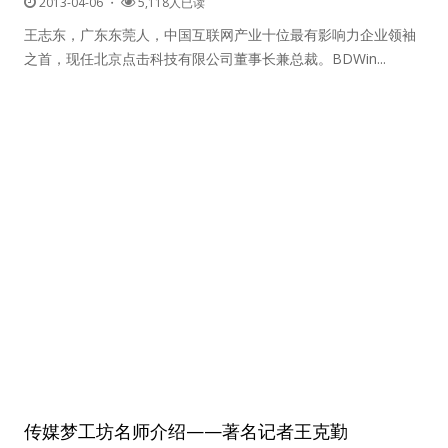
2013-04-06
・
5,118人已读
王志东，广东东莞人，中国互联网产业十位最有影响力企业领袖
之首，现任北京点击科技有限公司董事长兼总裁。BDWin...
传媒梦工坊名师介绍——著名记者王克勤