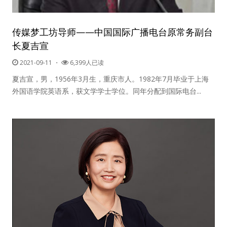
人脉圈
传媒梦工坊导师——中国国际广播电台原常务副台
长夏吉宣
信息圈
2021-09-11
・
6,399人已读
品牌的力量
夏吉宣，男，1956年3月生，重庆市人。1982年7月毕业于上海
外国语学院英语系，获文学学士学位。同年分配到国际电台...