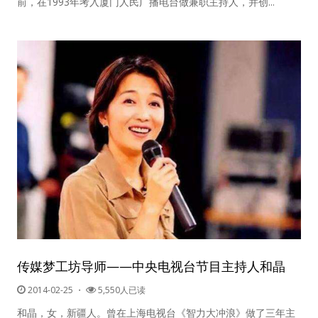
前，在1993年考入厦门人民广播电台做兼职主持人，并创...
传媒梦工坊导师——中央电视台节目主持人和晶
2014-02-25
・
5,550人已读
用户名或Email
和晶，女，新疆人。曾在上海电视台《智力大冲浪》做了三年主