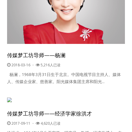
传媒梦工坊导师——杨澜
2018-03-16
・
5,216人已读
杨澜，1968年3月31日生于北京。中国电视节目主持人、媒体
人、传媒企业家、慈善家。阳光媒体集团主席和阳光...
传媒梦工坊导师——经济学家徐洪才
2017-09-11
・
4,620人已读