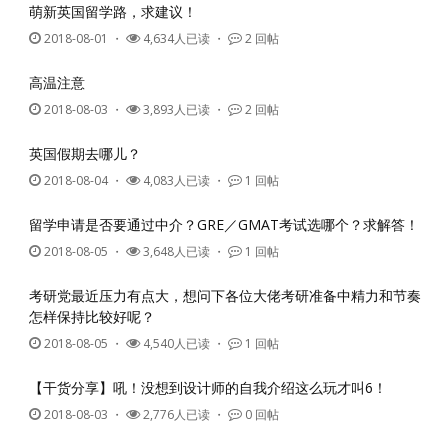
萌新英国留学路，求建议！
2018-08-01
・
4,634人已读 ・
2 回帖
高温注意
2018-08-03
・
3,893人已读 ・
2 回帖
英国假期去哪儿？
2018-08-04
・
4,083人已读 ・
1 回帖
留学申请是否要通过中介？GRE／GMAT考试选哪个？求解答！
2018-08-05
・
3,648人已读 ・
1 回帖
考研党最近压力有点大，想问下各位大佬考研准备中精力和节奏
怎样保持比较好呢？
2018-08-05
・
4,540人已读 ・
1 回帖
【干货分享】吼！没想到设计师的自我介绍这么玩才叫6！
2018-08-03
・
2,776人已读 ・
0 回帖