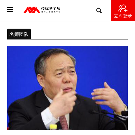
立即登录
首页
名师团队
动态
导师
梦之星
视频
梦工坊视频
纪录片1 梦想开始的地方
纪录片2 青年人不同活法