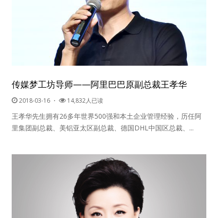
传媒梦工坊导师——阿里巴巴原副总裁王孝华
2018-03-16
・
14,832人已读
王孝华先生拥有26多年世界500强和本土企业管理经验，历任阿
里集团副总裁、美铝亚太区副总裁、德国DHL中国区总裁、...