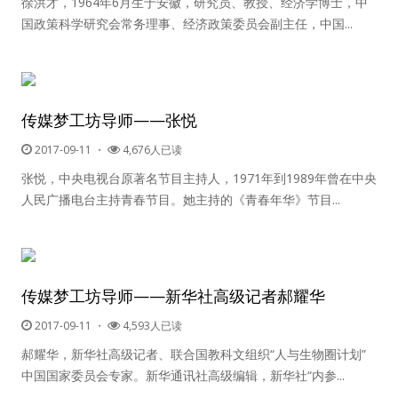
徐洪才，1964年6月生于安徽，研究员、教授、经济学博士，中
国政策科学研究会常务理事、经济政策委员会副主任，中国...
传媒梦工坊导师——张悦
2017-09-11
・
4,676人已读
张悦，中央电视台原著名节目主持人，1971年到1989年曾在中央
人民广播电台主持青春节目。她主持的《青春年华》节目...
传媒梦工坊导师——新华社高级记者郝耀华
2017-09-11
・
4,593人已读
郝耀华，新华社高级记者、联合国教科文组织“人与生物圈计划”
中国国家委员会专家。新华通讯社高级编辑，新华社“内参...