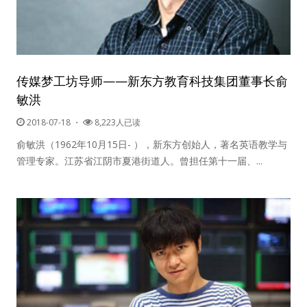
传媒梦工坊导师——新东方教育科技集团董事长俞
敏洪
2018-07-18
・
8,223人已读
俞敏洪（1962年10月15日- ），新东方创始人，著名英语教学与
管理专家。江苏省江阴市夏港街道人。曾担任第十一届、...