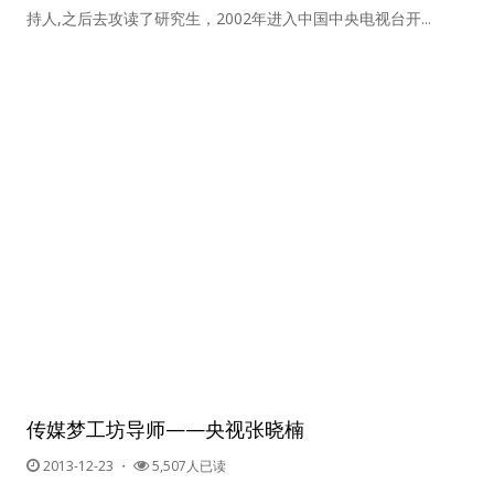
持人,之后去攻读了研究生，2002年进入中国中央电视台开...
密码
忘记密码?
记住我的登录状态
没帐号？
注册一个
传媒梦工坊导师——央视张晓楠
2013-12-23
・
5,507人已读