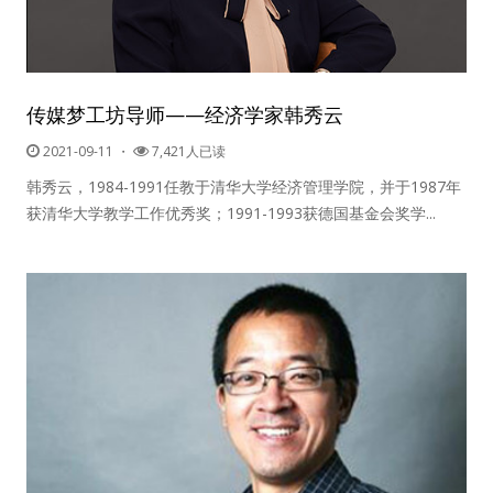
传媒梦工坊导师——经济学家韩秀云
2021-09-11
・
7,421人已读
韩秀云，1984-1991任教于清华大学经济管理学院，并于1987年
获清华大学教学工作优秀奖；1991-1993获德国基金会奖学...