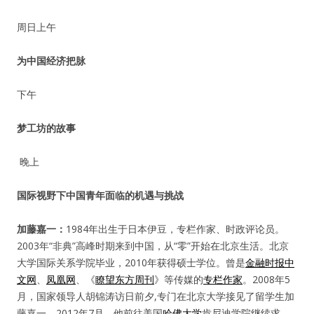
周日上午
为中国经济把脉
下午
梦工坊的故事
晚上
国际视野下中国青年面临的机遇与挑战
加藤嘉一：
1984年出生于日本伊豆，专栏作家、时政评论员。
2003年“非典”高峰时期来到中国，从“零”开始在北京生活。北京
大学国际关系学院毕业，2010年获得硕士学位。曾是
金融时报
中
文网
、
凤凰网
、《
瞭望东方周刊
》等传媒的
专栏作家
。2008年5
月，国家领导人胡锦涛访日前夕,专门在北京大学接见了留学生加
藤嘉一。2012年7月，他前往美国
哈佛大学
肯尼迪学院继续求