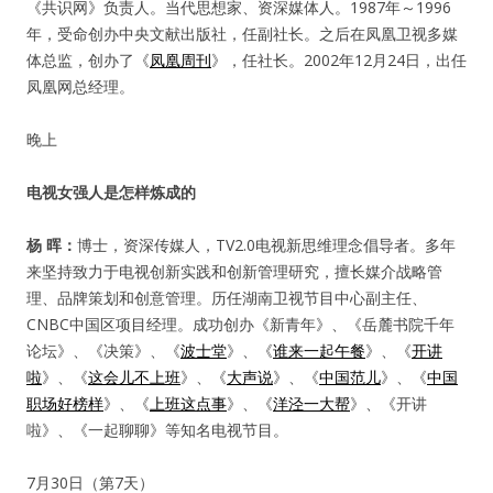
《共识网》负责人。当代思想家、资深媒体人。1987年～1996
年，受命创办中央文献出版社，任副社长。之后在凤凰卫视多媒
体总监，创办了《
凤凰周刊
》，任社长。2002年12月24日，出任
凤凰网总经理。
晚上
电视女强人是怎样炼成的
杨 晖：
博士，资深传媒人，TV2.0电视新思维理念倡导者。多年
来坚持致力于电视创新实践和创新管理研究，擅长媒介战略管
理、品牌策划和创意管理。历任湖南卫视节目中心副主任、
CNBC中国区项目经理。成功创办《新青年》、《岳麓书院千年
论坛》、《决策》、《
波士堂
》、《
谁来一起午餐
》、《
开讲
啦
》、《
这会儿不上班
》、《
大声说
》、《
中国范儿
》、《
中国
职场好榜样
》、《
上班这点事
》、《
洋泾一大帮
》、《开讲
啦》、《一起聊聊》等知名电视节目。
7月30日（第7天）