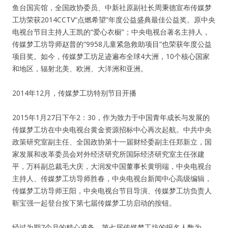
鱼台国宾馆，全国政协委员、中新社原副社长周秉德宣布传媒梦
工坊荣获2014CCTV“点燃希望”年度公益盛典最佳公益奖。原中央
人脉圈
电视台节目主持人王凯的“爱心衣橱”；中央电视台著名主持人，
传媒梦工坊导师赵普的“9958儿童紧急救助项目”也荣获年度公益
信息圈
项目奖。如今，传媒梦工坊足迹遍布全球4大洲，10个核心国家
和地区，辐射北美、欧洲、大洋洲和亚洲。
品牌的力量
2014年12月，传媒梦工坊特别节目开播
2015年1月27日下午2：30，作为致力于中国青年成长与发展的
传媒梦工坊在中央电视台黄金资源招标中心再次起航。中共中央
政策研究室副主任、全国政协第十一届财经委副主任郑新立，国
家发展和改革委员会对外经济研究所国际经济研究室主任张建
平，万科副总裁毛大庆，大润发中国董事长黄明端，中央电视台
主持人、传媒梦工坊导师胜春，中央电视台新闻中心高级编辑，
传媒梦工坊导师王阳，中央电视台节目导演、传媒梦工坊负责人
靳宝强一起登台按下第七届传媒梦工坊启动的按钮。
经过为期7个月的精心准备，第七届传媒梦工坊的报名人数为