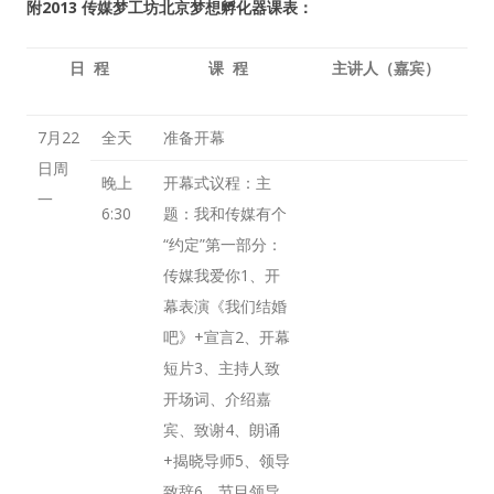
附2013 传媒梦工坊北京梦想孵化器课表：
日 程
课 程
主讲人（嘉宾）
7月22
全天
准备开幕
日周
晚上
开幕式议程：主
一
6:30
题：我和传媒有个
“约定”第一部分：
传媒我爱你1、开
幕表演《我们结婚
吧》+宣言2、开幕
短片3、主持人致
开场词、介绍嘉
宾、致谢4、朗诵
+揭晓导师5、领导
致辞6、节目领导