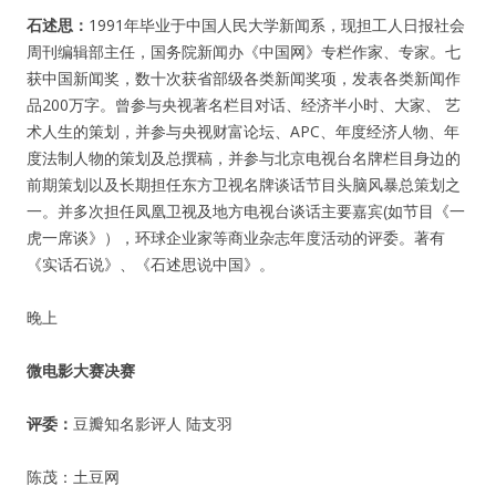
石述思：
1991年毕业于中国人民大学新闻系，现担工人日报社会
周刊编辑部主任，国务院新闻办《中国网》专栏作家、专家。七
获中国新闻奖，数十次获省部级各类新闻奖项，发表各类新闻作
品200万字。曾参与央视著名栏目对话、经济半小时、大家、 艺
术人生的策划，并参与央视财富论坛、APC、年度经济人物、年
度法制人物的策划及总撰稿，并参与北京电视台名牌栏目身边的
前期策划以及长期担任东方卫视名牌谈话节目头脑风暴总策划之
一。并多次担任凤凰卫视及地方电视台谈话主要嘉宾(如节目《一
虎一席谈》），环球企业家等商业杂志年度活动的评委。著有
《实话石说》、《石述思说中国》。
晚上
微电影大赛决赛
评委：
豆瓣知名影评人 陆支羽
陈茂：土豆网