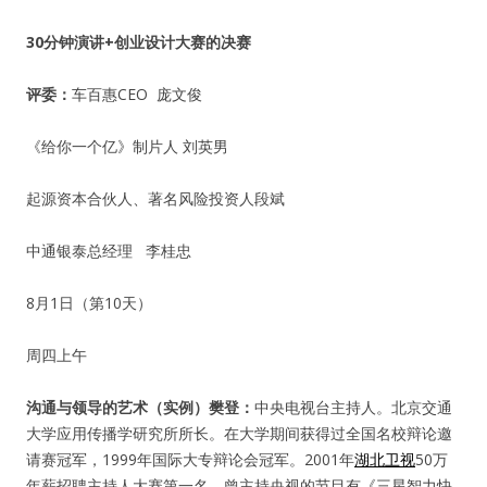
30
分钟演讲+创业设计大赛的决赛
评委：
车百惠CEO 庞文俊
《给你一个亿》制片人 刘英男
起源资本合伙人、著名风险投资人段斌
中通银泰总经理 李桂忠
8月1日（第10天）
周四上午
沟通与领导的艺术（实例）
樊登：
中央电视台主持人。北京交通
大学应用传播学研究所所长。在大学期间获得过全国名校辩论邀
请赛冠军，1999年国际大专辩论会冠军。2001年
湖北卫视
50万
年薪招聘主持人大赛第一名。曾主持央视的节目有《三星智力快