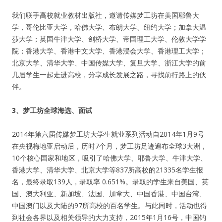
我们联手高校就业教材出版社，邀请传媒梦工坊在美国耶鲁大
纪录片3 我们都是青年偶像
学，哥伦比亚大学，哈佛大学、布朗大学、纽约大学；加拿大温
莎大学；英国牛津大学、剑桥大学、帝国理工大学、伦敦大学学
活动
院；香港大学、香港中文大学、香港浸会大学、香港理工大学；
北京大学、清华大学、中国传媒大学、复旦大学、浙江大学的前
往届
几届学生一起走进高校，分享成长发展之路，寻找前行路上的伙
伴。
出彩2016
3
、梦工坊全球海选、面试
变革2015
2014年第六届传媒梦工坊大学生就业系列活动自2014年1月9号
在央视梅地亚启动后，历时7个月，梦工坊足迹遍布全球3大洲，
逐梦2014
10个核心国家和地区，吸引了哈佛大学、耶鲁大学、牛津大学、
香港大学、清华大学、北京大学等837所高校的21335名学生报
辉煌2013
名，最终录取139人，录取率 0.651%。录取的学生来自美国、英
国、澳大利亚、新加坡、法国、加拿大、中国香港、中国台湾、
精彩2012
中国澳门以及大陆的97所高校的百名学生。与此同时，活动也得
到社会各界以及相关领导的大力支持，2015年1月16号，中国钓
梦工坊圈