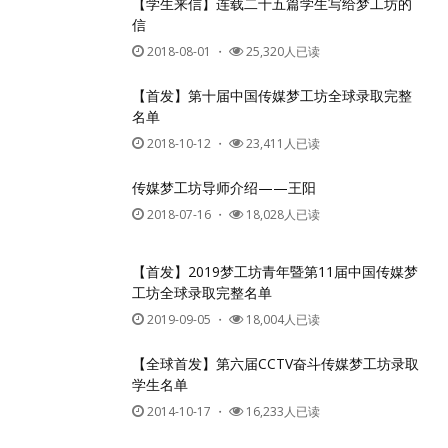
【学生来信】连载二十五篇学生写给梦工坊的
信
2018-08-01
・
25,320人已读
【首发】第十届中国传媒梦工坊全球录取完整
名单
2018-10-12
・
23,411人已读
传媒梦工坊导师介绍——王阳
2018-07-16
・
18,028人已读
【首发】2019梦工坊青年暨第11届中国传媒梦
工坊全球录取完整名单
2019-09-05
・
18,004人已读
【全球首发】第六届CCTV奋斗传媒梦工坊录取
学生名单
2014-10-17
・
16,233人已读