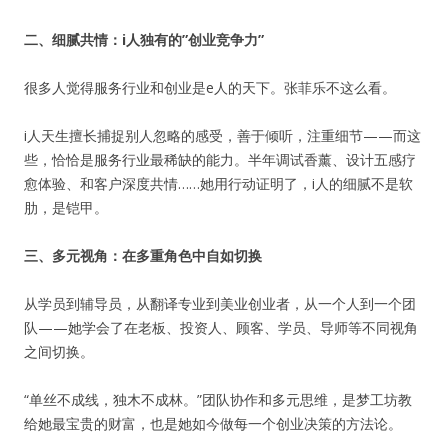
二、细腻共情：i人独有的”创业竞争力”
用户名或Email
很多人觉得服务行业和创业是e人的天下。张菲乐不这么看。
i人天生擅长捕捉别人忽略的感受，善于倾听，注重细节——而这
些，恰恰是服务行业最稀缺的能力。半年调试香薰、设计五感疗
密码
愈体验、和客户深度共情……她用行动证明了，i人的细腻不是软
肋，是铠甲。
忘记密码?
三、多元视角：在多重角色中自如切换
记住我的登录状态
从学员到辅导员，从翻译专业到美业创业者，从一个人到一个团
没帐号？
注册一个
队——她学会了在老板、投资人、顾客、学员、导师等不同视角
之间切换。
“单丝不成线，独木不成林。”团队协作和多元思维，是梦工坊教
给她最宝贵的财富，也是她如今做每一个创业决策的方法论。