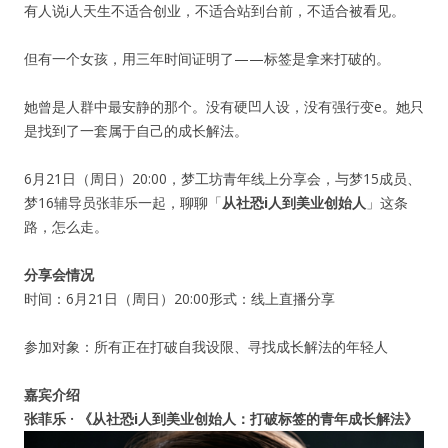
有人说i人天生不适合创业，不适合站到台前，不适合被看见。
纪录片3 我们都是青年偶像
但有一个女孩，用三年时间证明了——标签是拿来打破的。
活动
她曾是人群中最安静的那个。没有硬凹人设，没有强行变e。她只
是找到了一套属于自己的成长解法。
往届
6月21日（周日）20:00，梦工坊青年线上分享会，与梦15成员、
出彩2016
梦16辅导员张菲乐一起，聊聊「
从社恐i人到美业创始人
」这条
路，怎么走。
变革2015
分享会情况
逐梦2014
时间：6月21日（周日）20:00形式：线上直播分享
参加对象：所有正在打破自我设限、寻找成长解法的年轻人
辉煌2013
嘉宾介绍
精彩2012
张菲乐 · 《从社恐i人到美业创始人：打破标签的青年成长解法》
梦工坊圈