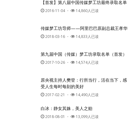
【首发】第八届中国传媒梦工坊最终录取名单
2016-11-04
・
14,860人已读
传媒梦工坊导师——阿里巴巴原副总裁王孝华
2018-03-16
・
14,833人已读
第九届中国（传媒）梦工坊录取名单（首发）
2017-10-26
・
14,574人已读
原央视主持人樊登：行所当行，活在当下，感
受人生每时每刻的美好
2017-02-21
・
14,490人已读
白冰：静女其姝，美人之贻
2018-08-01
・
13,099人已读