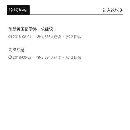
论坛热帖
进入论坛
萌新英国留学路，求建议！
2018-08-01
・
4,635人已读 ・
2 回帖
高温注意
2018-08-03
・
3,894人已读 ・
2 回帖
英国假期去哪儿？
2018-08-04
・
4,085人已读 ・
1 回帖
留学申请是否要通过中介？GRE／GMAT考试选哪个？求解答！
2018-08-05
・
3,651人已读 ・
1 回帖
考研党最近压力有点大，想问下各位大佬考研准备中精力和节奏
怎样保持比较好呢？
2018-08-05
・
4,540人已读 ・
1 回帖