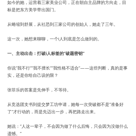
如今的她，运营着三家美业公司，正在朝自主品牌的方向走，目
标是把东方美学带出国门。
从蜷缩到舒展，从社恐到三家公司的创始人，她走了三年。
这一次，她想来聊聊，一个i人到底是怎么做到的。
一、主动出击：打破i人标签的”破题密钥”
你说”我不行””我不擅长””我性格不适合”——这些判断，真的是事
实，还是你给自己设的限？
张菲乐的答案是先伸手，不等待。
从竞选团支书到提交梦工坊申请，她每一次突破都不是”准备好
了”才行动的，而是先迈出一步，再把路走出来。
她说：”人这一辈子，不会因为做了什么后悔，只会因为没做什么
遗憾。”