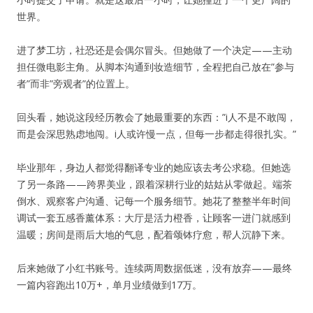
世界。
进了梦工坊，社恐还是会偶尔冒头。但她做了一个决定——主动
担任微电影主角。从脚本沟通到妆造细节，全程把自己放在”参与
者”而非”旁观者”的位置上。
回头看，她说这段经历教会了她最重要的东西：”i人不是不敢闯，
而是会深思熟虑地闯。i人或许慢一点，但每一步都走得很扎实。”
毕业那年，身边人都觉得翻译专业的她应该去考公求稳。但她选
了另一条路——跨界美业，跟着深耕行业的姑姑从零做起。端茶
倒水、观察客户沟通、记每一个服务细节。她花了整整半年时间
调试一套五感香薰体系：大厅是活力橙香，让顾客一进门就感到
温暖；房间是雨后大地的气息，配着
颂钵疗愈
，帮人沉静下来。
后来她做了小红书账号。连续两周数据低迷，没有放弃——最终
一篇内容跑出10万+，单月业绩做到17万。