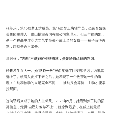
张菲乐，第15届
梦工坊
成员、第16届梦工坊辅导员，圣黛名娇医
美集团主理人，佛山悦澈咨询有限公司主理人。但三年前的她，
是一个在高中连竞选文艺委员都不敢上台的女孩——稿子背得再
熟，脚就是迈不出去。
那时候，
“内向”不是她的性格描述，是她给自己贴的判词
。
转折发生在大一。她”脑袋一热”报名竞选了团支部书记，结果真
选上了。硬着头皮扛下来之后，她发现了一个改变她一生的道
理：主动和被动的立场完全不同——被动只会等待，主动才能掌
控局面。
这句话后来成了她的人生标尺。2023年5月，她看到梦工坊的招
募信息，觉得”自己好像够不上”，犹豫到最后，在截止前最后一
小时提交了申请。就是这最后一小时，让她撞进了一个更广阔的