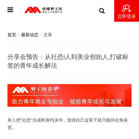
立即登录
首页
首页
›
最新动态
›
文章
动态
分享会预告：从社恐i人到美业创始人,打破标
导师
签的青年成长解法
梦之星
视频
梦工坊视频
有人把”社恐”当成终身判决书，觉得自己这辈子就只能待在角落
纪录片1 梦想开始的地方
里。
纪录片2 青年人不同活法