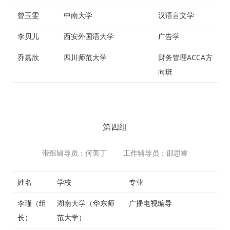
曾玉雯
中南大学
汉语言文学
李贝儿
西安外国语大学
广告学
乔嘉欣
四川师范大学
财务管理ACCA方
向班
第四组
带组辅导员：何美丁 工作辅导员：邵思睿
姓名
学校
专业
李瑾（组
湖南大学（华东师
广播电视编导
长）
范大学）