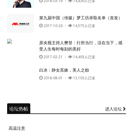
2018-03-16
・
14,836人已读
第九届中国（传媒）梦工坊录取名单（首发）
2017-10-26
・
14,575人已读
原央视主持人樊登：行所当行，活在当下，感
受人生每时每刻的美好
2017-02-21
・
14,493人已读
白冰：静女其姝，美人之贻
2018-08-01
・
13,103人已读
论坛热帖
进入论坛
高温注意