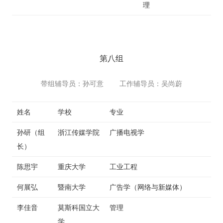
理
第八组
带组辅导员：孙可意 工作辅导员：吴尚蔚
姓名
学校
专业
孙研（组
浙江传媒学院
广播电视学
长）
陈思宇
重庆大学
工业工程
何展弘
暨南大学
广告学（网络与新媒体）
李佳音
莫斯科国立大
管理
学