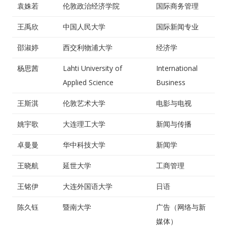
袁姝若
伦敦政治经济学院
国际商务管理
王禹欣
中国人民大学
国际新闻专业
邵淑婷
西交利物浦大学
经济学
杨思茜
Lahti University of
International
Applied Science
Business
王斯淇
伦敦艺术大学
电影与电视
姚宇歌
大连理工大学
新闻与传播
卓曼曼
华中科技大学
新闻学
王晓航
延世大学
工商管理
王铭伊
大连外国语大学
日语
陈久钰
暨南大学
广告（网络与新
媒体）