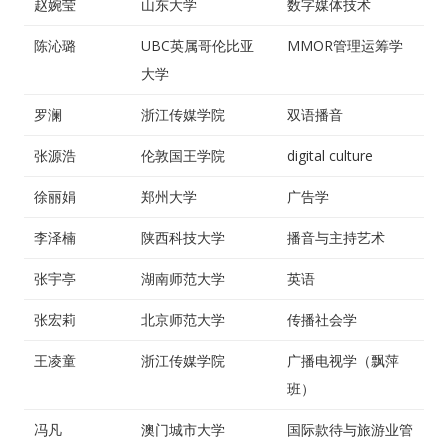
赵婉莹
山东大学
数字媒体技术
陈沁璐
UBC英属哥伦比亚
MMOR管理运筹学
大学
罗澜
浙江传媒学院
双语播音
张源浩
伦敦国王学院
digital culture
徐丽娟
郑州大学
广告学
李泽楠
陕西科技大学
播音与主持艺术
张宇亭
湖南师范大学
英语
张宏莉
北京师范大学
传播社会学
王凌童
浙江传媒学院
广播电视学（飘萍
班）
冯凡
澳门城市大学
国际款待与旅游业管