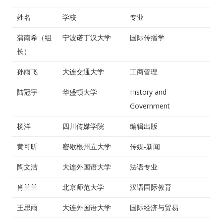
姓名
学校
专业
蒲南希（组
宁波诺丁汉大学
国际传播学
长）
孙雨飞
大连交通大学
工商管理
陆冠宇
华盛顿大学
History and
Government
杨洋
四川传媒学院
编辑出版
黄可昕
密歇根州立大学
传媒-新闻
陶文洁
大连外国语大学
法语专业
肖兰兰
北京师范大学
汉语国际教育
王思雨
大连外国语大学
国际经济与贸易