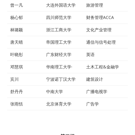
曾一凡
大连外国语大学
旅游管理
人脉圈
杨心郁
四川师范大学
财务管理ACCA
林璐颖
浙江工商大学
文化产业管理
信息圈
唐天晴
帝国理工大学
通信与信号处理
品牌的力量
叶晓彤
广东财经大学
英语
邓慧琪
华南理工大学·
土木工程&金融学
宾川
宁波诺丁汉大学
建筑设计
舒丹丹
中南大学
广播电视学
张雨恬
北京体育大学
广告学