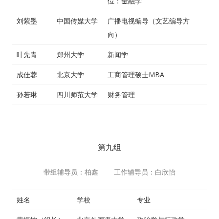
位：金融学
刘紫墨
中国传媒大学
广播电视编导（文艺编导方
向）
叶先青
郑州大学
新闻学
成佳蓉
北京大学
工商管理硕士MBA
孙若琳
四川师范大学
财务管理
第九组
带组辅导员：柏鑫 工作辅导员：白欣怡
姓名
学校
专业