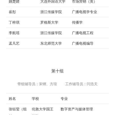
姚楚婧
大连外国语大学
市场营销（英）
崔彤
浙江传媒学院
广播电视学专业
丁梓琪
罗格斯大学
传播学
李航瑶
浙江传媒学院
广播电视工程
孟凡艺
东北师范大学
广播电视编导
第十组
带组辅导员：宋镡、方瑄 工作辅导员：闫浩天
姓名
学校
专业
张钰莹（组
伦敦大学国王
数字资产与媒体管理