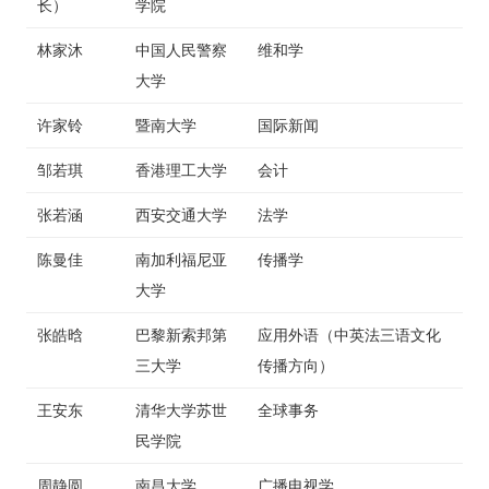
长）
学院
林家沐
中国人民警察
维和学
大学
许家铃
暨南大学
国际新闻
邹若琪
香港理工大学
会计
张若涵
西安交通大学
法学
陈曼佳
南加利福尼亚
传播学
大学
张皓晗
巴黎新索邦第
应用外语（中英法三语文化
三大学
传播方向）
王安东
清华大学苏世
全球事务
民学院
周静圆
南昌大学
广播电视学