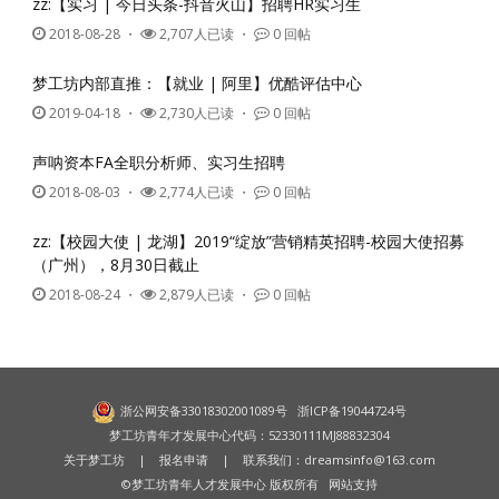
zz:【实习 | 今日头条-抖音火山】招聘HR实习生
2018-08-28
・
2,707人已读 ・
0 回帖
梦工坊内部直推：【就业 | 阿里】优酷评估中心
2019-04-18
・
2,730人已读 ・
0 回帖
声呐资本FA全职分析师、实习生招聘
2018-08-03
・
2,774人已读 ・
0 回帖
zz:【校园大使 | 龙湖】2019“绽放”营销精英招聘-校园大使招募
（广州），8月30日截止
2018-08-24
・
2,879人已读 ・
0 回帖
浙公网安备33018302001089号
浙ICP备19044724号
梦工坊青年才发展中心代码：52330111MJ88832304
关于梦工坊
|
报名申请
| 联系我们：
dreamsinfo@163.com
©梦工坊青年人才发展中心 版权所有
网站支持