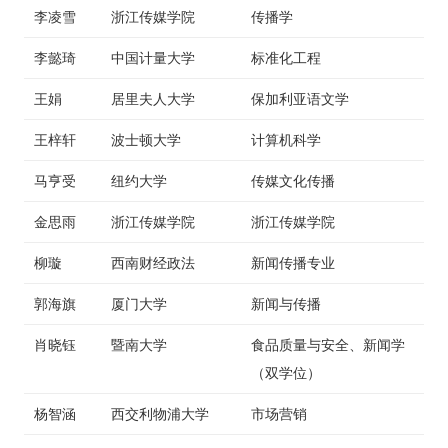
李凌雪
浙江传媒学院
传播学
李懿琦
中国计量大学
标准化工程
王娟
居里夫人大学
保加利亚语文学
王梓轩
波士顿大学
计算机科学
马亨受
纽约大学
传媒文化传播
金思雨
浙江传媒学院
浙江传媒学院
柳璇
西南财经政法
新闻传播专业
郭海旗
厦门大学
新闻与传播
肖晓钰
暨南大学
食品质量与安全、新闻学
（双学位）
杨智涵
西交利物浦大学
市场营销