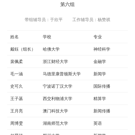
第六组
带组辅导员：于欣平 工作辅导员：杨赞祺
姓名
学校
专业
戴钰（组长）
哈佛大学
神经科学
裴佩柔
浙江财经大学
金融学
毛一涵
马德里康普顿斯大学
新闻学
史可久
宁波诺丁汉大学
国际传播
王子菡
西交利物浦大学
精算学
王月亮
澳门科技大学
新闻传播
周博雯
湖南师范大学
英语