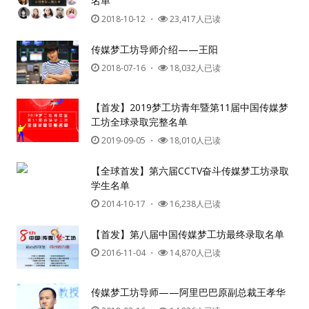
名单
2018-10-12
・
23,417人已读
传媒梦工坊导师介绍——王阳
2018-07-16
・
18,032人已读
【首发】2019梦工坊青年暨第11届中国传媒梦
工坊全球录取完整名单
2019-09-05
・
18,010人已读
【全球首发】第六届CCTV奋斗传媒梦工坊录取
学生名单
2014-10-17
・
16,238人已读
【首发】第八届中国传媒梦工坊最终录取名单
2016-11-04
・
14,870人已读
传媒梦工坊导师——阿里巴巴原副总裁王孝华