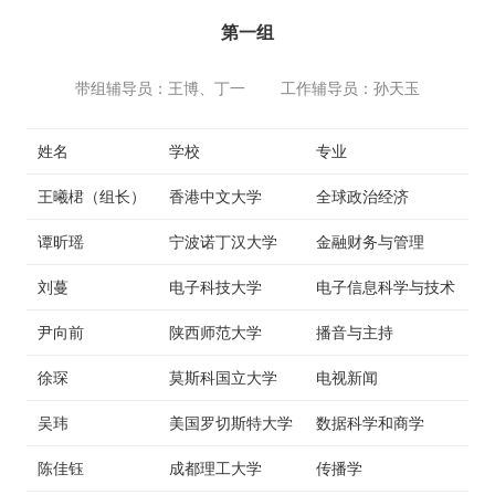
第一组
纪录片3 我们都是青年偶像
带组辅导员：王博、丁一 工作辅导员：孙天玉
活动
姓名
学校
专业
往届
王曦桾（组长）
香港中文大学
全球政治经济
出彩2016
谭昕瑶
宁波诺丁汉大学
金融财务与管理
变革2015
刘蔓
电子科技大学
电子信息科学与技术
逐梦2014
尹向前
陕西师范大学
播音与主持
徐琛
莫斯科国立大学
电视新闻
辉煌2013
吴玮
美国罗切斯特大学
数据科学和商学
精彩2012
陈佳钰
成都理工大学
传播学
梦工坊圈