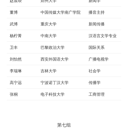
赵晨琰
郑州大学
新闻学
董博
中国传媒大学南广学院
播音主持
武博
重庆大学
新闻传播
杨柠菁
中南大学
汉语言文学专业
卫丰
巴黎政治大学
国际关系
刘怡然
西安外国语大学
广播电视学
李瑞琳
吉林大学
社会学
高宁远
宁波诺丁汉大学
传播学
张桐
电子科技大学
工商管理
用户名或Email
第七组