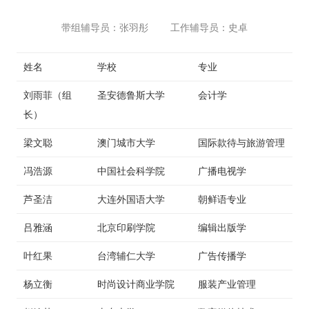
带组辅导员：张羽彤 工作辅导员：史卓
密码
姓名
学校
专业
忘记密码?
刘雨菲（组
圣安德鲁斯大学
会计学
记住我的登录状态
长）
梁文聪
澳门城市大学
国际款待与旅游管理
没帐号？
注册一个
冯浩源
中国社会科学院
广播电视学
芦圣洁
大连外国语大学
朝鲜语专业
吕雅涵
北京印刷学院
编辑出版学
叶红果
台湾辅仁大学
广告传播学
杨立衡
时尚设计商业学院
服装产业管理