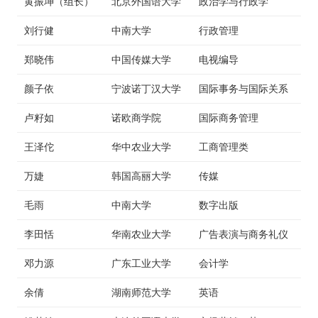
黄振坤（组长）
北京外国语大学
政治学与行政学
刘行健
中南大学
行政管理
郑晓伟
中国传媒大学
电视编导
颜子依
宁波诺丁汉大学
国际事务与国际关系
卢籽如
诺欧商学院
国际商务管理
王泽佗
华中农业大学
工商管理类
万婕
韩国高丽大学
传媒
毛雨
中南大学
数字出版
李田恬
华南农业大学
广告表演与商务礼仪
邓力源
广东工业大学
会计学
余倩
湖南师范大学
英语