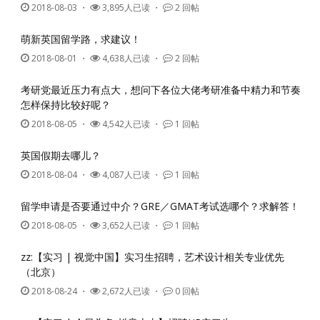
2018-08-03
・
3,895人已读 ・
2 回帖
萌新英国留学路，求建议！
2018-08-01
・
4,638人已读 ・
2 回帖
考研党最近压力有点大，想问下各位大佬考研准备中精力和节奏
怎样保持比较好呢？
2018-08-05
・
4,542人已读 ・
1 回帖
英国假期去哪儿？
2018-08-04
・
4,087人已读 ・
1 回帖
留学申请是否要通过中介？GRE／GMAT考试选哪个？求解答！
2018-08-05
・
3,652人已读 ・
1 回帖
zz:【实习 | 视觉中国】实习生招聘，艺术设计相关专业优先
（北京）
2018-08-24
・
2,672人已读 ・
0 回帖