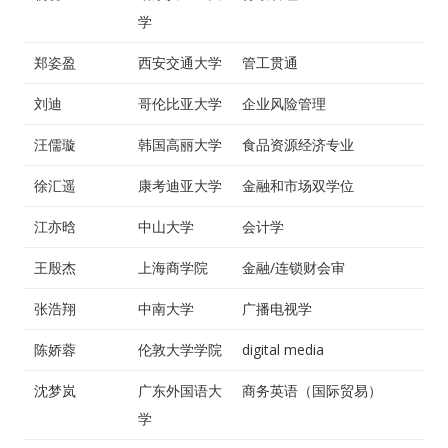
学
郑姿盈
西安交通大学
管工贯通
刘迪
哥伦比亚大学
企业风险管理
汪儒璇
韩国高丽大学
食品资源经济专业
徐汇遥
康考迪亚大学
金融和市场双学位
江亦晗
中山大学
会计学
王殷杰
上海商学院
金融/连锁财会审
张浩翔
中南大学
广播电视学
陈娇蓉
伦敦大学学院
digital media
沈梦岚
广东外国语大
商务英语（国际贸易）
学