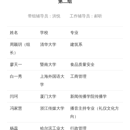
第二组
带组辅导员：洪悦 工作辅导员：郝听
姓名
学校
专业
周颖玥（组
清华大学
建筑系
长）
廖天一
暨南大学
食品质量安全
白一秀
上海外国语大
工商管理
学
闫珂
厦门大学
新闻传播学院传播学
冯家慧
浙江传媒大学
播音主持专业（礼仪文化方
向）
杨蕊
哈尔滨工业大
行政管理