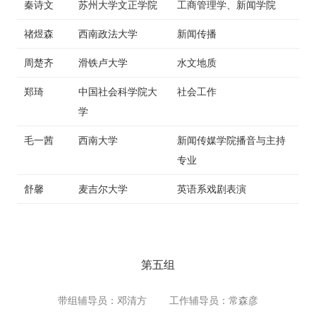
秦诗文
苏州大学文正学院
工商管理学、新闻学院
禇煜森
西南政法大学
新闻传播
周楚齐
滑铁卢大学
水文地质
郑琦
中国社会科学院大
社会工作
学
毛一茜
西南大学
新闻传媒学院播音与主持
专业
舒馨
麦吉尔大学
英语系戏剧表演
第五组
带组辅导员：邓清方 工作辅导员：常森彦