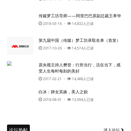
传媒梦工坊导师——阿里巴巴原副总裁王孝华
2018-03-16
・
14,832人已读
第九届中国（传媒）梦工坊录取名单（首发）
2017-10-26
・
14,574人已读
原央视主持人樊登：行所当行，活在当下，感
受人生每时每刻的美好
2017-02-21
・
14,488人已读
白冰：静女其姝，美人之贻
2018-08-01
・
13,094人已读
论坛热帖
进入论坛