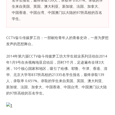
名学生报名，最终录取139人，录取率 0.651%。录取的学
生来自美国、英国、澳大利亚、新加坡、法国、加拿大、
纪录片3 我们都是青年偶像
中国香港、中国台湾、中国澳门以大陆的97所高校的百名
学生。
活动
CCTV奋斗传媒梦工坊：一部献给青年人的青春史诗，一座为梦想
往届
发声的思想舞台。
出彩2016
2014年第六届CCTV奋斗传媒梦工坊大学生就业系列活动自2014
年1月9号在央视梅地亚启动后，历时7个月，足迹遍布全球3大
变革2015
洲，10个核心国家和地区，吸引了哈佛、耶鲁、牛津、香港、清
华、北京大学等837所高校的21335名学生报名，最终录取139
逐梦2014
人，录取率 0.651%。录取的学生来自美国、英国、澳大利亚、
新加坡、法国、加拿大、中国香港、中国台湾、中国澳门以大陆
辉煌2013
的97所高校的百名学生。
精彩2012
梦工坊圈