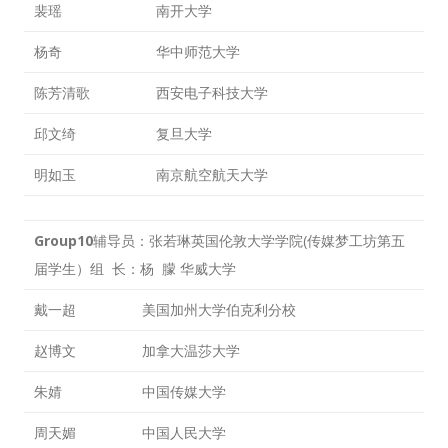
裴瑶
南开大学
杨奇
华中师范大学
陈芳清歌
西安电子科技大学
邱文绮
复旦大学
明如玉
南京航空航天大学
Group10
辅导员：张若琳英国伦敦大学学院(传媒梦工坊第五
届学生）组 长：杨 朦 华威大学
戴一超
美国加州大学伯克利分校
赵博文
加拿大温莎大学
朱婧
中国传媒大学
周天媚
中国人民大学