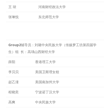
王 琰
河南财经政法大学
张琳悦
东北师范大学
Group2
辅导员：刘璐中央民族大学（传媒梦工坊第四届学
生）组 长：高瑀山西财经大学
薛阳
香港理工大学
李贝贝
美国卫斯理女校
赵乙潼
美国南加州大学
程晓奕
宁波诺丁汉大学
高爽
中央民族大学