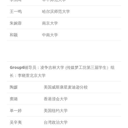
王一鸣
哈尔滨师范大学
朱婉蓉
南京大学
和颖
中南大学
Group6
辅导员：凌争吉林大学 (传媒梦工坊第三届学生）组
长：李晓萱北京大学
陶媛
美国威斯康星麦迪逊分校
窦璐
香港浸会大学
单一婷
美国纽约大学
吴辛夷
台湾政治大学