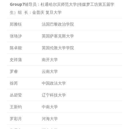
Group7
辅导员：杜通哈尔滨师范大学(传媒梦工坊第五届学
生）组 长：金普庆 复旦大学
郑雅钰
法国巴黎政治学院
张珞汐
英国萨塞克斯大学
陈卓能
英国伦敦大学学院
史祥蒲
南开大学
罗睿
云南大学
徐芮
中国政法大学
丛碧莹
辽宁科技大学
王新钧
中南大学
罗彩月
河海大学