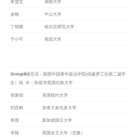
朱雯文
湖南大学
金铭
中山大学
丁韬燃
哈尔滨师范大学
于小可
南昌大学
Group8
辅导员：陈曌中国青年政治学院(传媒梦工坊第二届学
生）组 长：孙亚华英国伦敦大学
张家祯
美国纽约大学
刘百舸
加拿大多伦多大学
佟雨
新加坡国立大学
辛陆
英国女王大学（交换）