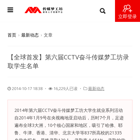
立即登录
首页
首页
›
最新动态
›
文章
动态
【全球首发】第六届CCTV奋斗传媒梦工坊录
导师
取学生名单
梦之星
2014-10-17 18:38
・
16,229人已读 ・
最新动态
视频
梦工坊视频
2014年第六届CCTV奋斗传媒梦工坊大学生就业系列活动
自2014年1月9号在央视梅地亚启动后，历时7个月，足迹
纪录片1 梦想开始的地方
遍布全球3大洲，10个核心国家和地区，吸引了哈佛、耶
鲁、牛津、香港、清华、北京大学等837所高校的21335
纪录片2 青年人不同活法