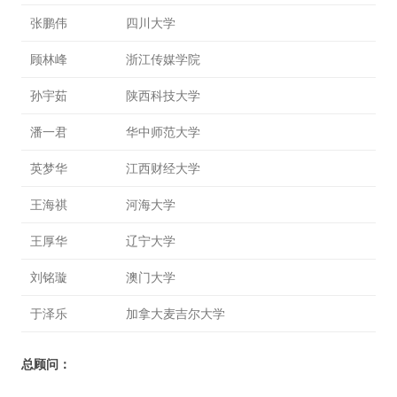
张鹏伟
四川大学
顾林峰
浙江传媒学院
孙宇茹
陕西科技大学
潘一君
华中师范大学
英梦华
江西财经大学
王海祺
河海大学
王厚华
辽宁大学
刘铭璇
澳门大学
于泽乐
加拿大麦吉尔大学
总顾问：