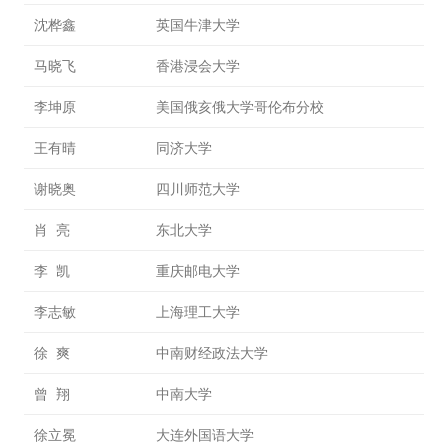
沈桦鑫
英国牛津大学
马晓飞
香港浸会大学
李坤原
美国俄亥俄大学哥伦布分校
王有晴
同济大学
谢晓奥
四川师范大学
肖 亮
东北大学
李 凯
重庆邮电大学
李志敏
上海理工大学
徐 爽
中南财经政法大学
曾 翔
中南大学
徐立冕
大连外国语大学