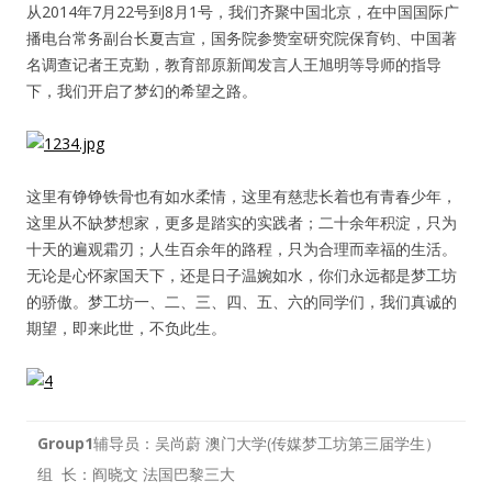
从2014年7月22号到8月1号，我们齐聚中国北京，在中国国际广
播电台常务副台长夏吉宣，国务院参赞室研究院保育钧、中国著
人脉圈
名调查记者王克勤，教育部原新闻发言人王旭明等导师的指导
下，我们开启了梦幻的希望之路。
信息圈
品牌的力量
这里有铮铮铁骨也有如水柔情，这里有慈悲长着也有青春少年，
这里从不缺梦想家，更多是踏实的实践者；二十余年积淀，只为
十天的遍观霜刃；人生百余年的路程，只为合理而幸福的生活。
无论是心怀家国天下，还是日子温婉如水，你们永远都是梦工坊
的骄傲。梦工坊一、二、三、四、五、六的同学们，我们真诚的
期望，即来此世，不负此生。
Group1
辅导员：吴尚蔚 澳门大学(传媒梦工坊第三届学生）
组 长：阎晓文 法国巴黎三大