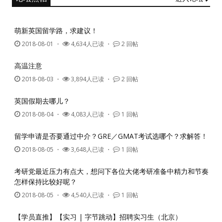
萌新英国留学路，求建议！
2018-08-01
・
4,634人已读 ・
2 回帖
高温注意
2018-08-03
・
3,894人已读 ・
2 回帖
英国假期去哪儿？
2018-08-04
・
4,083人已读 ・
1 回帖
留学申请是否要通过中介？GRE／GMAT考试选哪个？求解答！
2018-08-05
・
3,648人已读 ・
1 回帖
考研党最近压力有点大，想问下各位大佬考研准备中精力和节奏
怎样保持比较好呢？
2018-08-05
・
4,540人已读 ・
1 回帖
【学员直推】【实习 | 字节跳动】招聘实习生（北京）