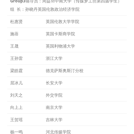
Group3
辅导员：周益羽中南大学（传媒梦工坊第四届学生）
组 长：孙晓丹英国伦敦政治经济学院
杜惠贤
英国伦敦大学学院
施蓓
英国卡斯商学院
王晟
英国利物浦大学
王孙雷
浙江大学
梁皓霆
德克萨斯奥斯汀分校
屈冰儿
长安大学
刘天之
外交学院
向上上
南京大学
王贺瑶
吉林大学
杨一鸣
河北传媒学院