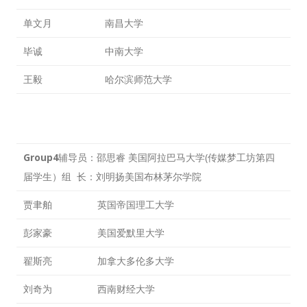
单文月
南昌大学
毕诚
中南大学
王毅
哈尔滨师范大学
Group4
辅导员：邵思睿 美国阿拉巴马大学(传媒梦工坊第四
届学生）组 长：刘明扬美国布林茅尔学院
贾聿舶
英国帝国理工大学
彭家豪
美国爱默里大学
翟斯亮
加拿大多伦多大学
刘奇为
西南财经大学