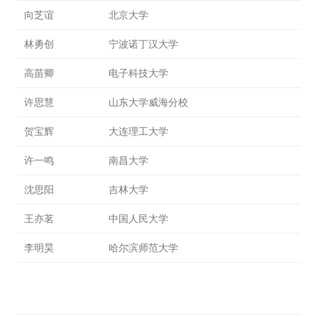
向芝谊
北京大学
林勇创
宁波诺丁汉大学
高苗卿
电子科技大学
许思慧
山东大学威海分校
贺宝辉
大连理工大学
许一鸣
南昌大学
沈思阳
吉林大学
王亦茗
中国人民大学
李明昊
哈尔滨师范大学