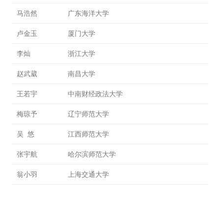
马浩然
广东海洋大学
卢金玉
厦门大学
李灿
浙江大学
赵武葳
南昌大学
王若宇
中南财经政法大学
梅琼予
辽宁师范大学
用户名或Email
吴 悠
江西师范大学
张宇航
哈尔滨师范大学
密码
翁小羽
上海交通大学
忘记密码?
记住我的登录状态