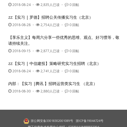
2018-08-24
・
2,835人已读 ・
0 回帖
zz:【实习 | 罗德】招聘公关传播实习生（北京）
2018-08-28
・
2,754人已读 ・
0 回帖
【享乐主义】每周六分享一些优秀的思维、观点、好习惯等，敬
请持续关注。
2018-09-15
・
2,877人已读 ・
0 回帖
zz:【实习 | 中信建投】策略研究实习生招聘（北京）
2018-08-24
・
2,741人已读 ・
0 回帖
内部：【实习 |腾讯 】招聘运营类实习生 （北京）
2018-08-30
・
2,880人已读 ・
0 回帖
浙公网安备33018302001089号
浙ICP备19044724号
梦工坊青年才发展中心代码：52330111MJ88832304