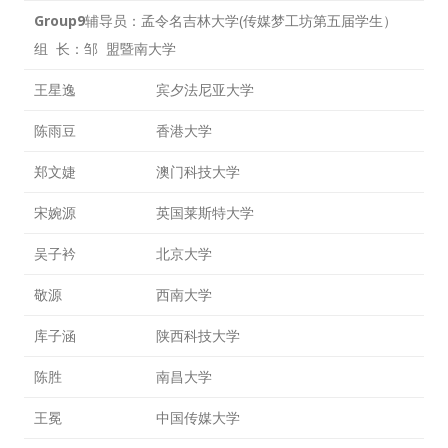
Group9
辅导员：孟令名吉林大学(传媒梦工坊第五届学生）
没帐号？
注册一个
组 长：邹 盟暨南大学
王星逸
宾夕法尼亚大学
陈雨豆
香港大学
郑文婕
澳门科技大学
宋婉源
英国莱斯特大学
吴子衿
北京大学
敬源
西南大学
库子涵
陕西科技大学
陈胜
南昌大学
王冕
中国传媒大学