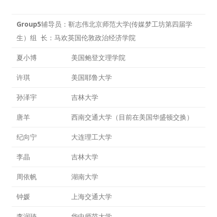
Group5
辅导员：靳志伟北京师范大学(传媒梦工坊第四届学
生）组 长：马欢英国伦敦政治经济学院
夏小博
美国鲍登文理学院
许琪
美国耶鲁大学
孙泽宇
吉林大学
唐羊
西南交通大学（目前在美国华盛顿交换）
纪向宁
大连理工大学
李晶
吉林大学
周依帆
湖南大学
钟媛
上海交通大学
李润琦
华中师范大学