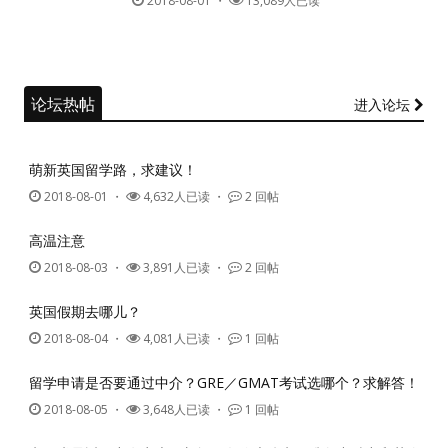
2018-08-01
・
13,089人已读
论坛热帖
进入论坛
萌新英国留学路，求建议！
2018-08-01
・
4,632人已读 ・
2 回帖
高温注意
2018-08-03
・
3,891人已读 ・
2 回帖
英国假期去哪儿？
2018-08-04
・
4,081人已读 ・
1 回帖
留学申请是否要通过中介？GRE／GMAT考试选哪个？求解答！
2018-08-05
・
3,648人已读 ・
1 回帖