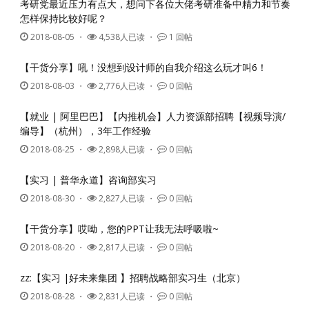
考研党最近压力有点大，想问下各位大佬考研准备中精力和节奏
怎样保持比较好呢？
2018-08-05
・
4,538人已读 ・
1 回帖
【干货分享】吼！没想到设计师的自我介绍这么玩才叫6！
2018-08-03
・
2,776人已读 ・
0 回帖
【就业 | 阿里巴巴】【内推机会】人力资源部招聘【视频导演/
编导】（杭州），3年工作经验
2018-08-25
・
2,898人已读 ・
0 回帖
【实习 | 普华永道】咨询部实习
2018-08-30
・
2,827人已读 ・
0 回帖
【干货分享】哎呦，您的PPT让我无法呼吸啦~
2018-08-20
・
2,817人已读 ・
0 回帖
zz:【实习 |好未来集团 】招聘战略部实习生（北京）
2018-08-28
・
2,831人已读 ・
0 回帖