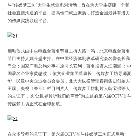
斗“传媒梦工坊”大学生就业系列活动，旨在为大学生搭建一个和
社会直接沟通的平台，提高他们就业素质，打造全国最具有潜力
人脉圈
的传媒实践联谊平台。
信息圈
品牌的力量
启动仪式由中央电视台著名节目主持人路一鸣，北京电视台著名
节目主持人姚长盛主持。在中国经济体制改革研究会名誉会长高
尚全；国家广电总局外事司原司长安利；著名投资人汪潮涌 ；中
国著名企业家黄怒波 ；依文企业集团董事长，传媒梦工坊导师夏
华；民建中央企业委员会委员，北大大纵横管理咨询集团创始人
王璞、央视《奋斗》栏目制片人、传媒梦工坊制片人靳宝强等人
的见证下，以“让世界聆听我们的声音”为主题的第六届
CCTV
奋斗
传媒梦工坊正式在全球起航。
在众多导师的见证下，第六届
CCTV
奋斗传媒梦工坊正式启动