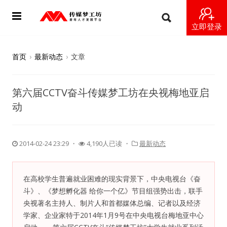
立即登录
首页
首页
›
最新动态
›
文章
动态
第六届CCTV奋斗传媒梦工坊在央视梅地亚启
导师
动
梦之星
2014-02-24 23:29
・
4,190人已读 ・
最新动态
视频
梦工坊视频
在高校学生普遍就业困难的现实背景下，中央电视台《奋
斗》、《梦想孵化器 给你一个亿》节目组强势出击，联手
纪录片1 梦想开始的地方
央视著名主持人、制片人和首都媒体总编、记者以及经济
学家、企业家特于2014年1月9号在中央电视台梅地亚中心
纪录片2 青年人不同活法