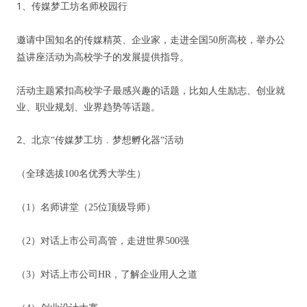
1
、传媒梦工坊名师校园行
邀请中国知名的传媒精英、企业家，走进全国
50
所高校，举办公
益讲座活动为高校学子的发展提供指导。
活动主题紧扣高校学子最感兴趣的话题，比如人生励志、创业就
业、职业规划、业界趋势等话题。
2
、北京
“
传媒梦工坊﹒梦想孵化器
“
活动
（全球选拔
100
名优秀大学生）
（
1
）名师讲堂（
25
位顶级导师）
（
2
）对话上市公司高管，走进世界
500
强
（
3
）对话上市公司
HR
，了解企业用人之道