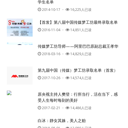
学生名单
2014-10-17
・
16,225人已读
【首发】第八届中国传媒梦工坊最终录取名单
2016-11-04
・
14,851人已读
传媒梦工坊导师——阿里巴巴原副总裁王孝华
2018-03-16
・
14,829人已读
第九届中国（传媒）梦工坊录取名单（首发）
2017-10-26
・
14,574人已读
原央视主持人樊登：行所当行，活在当下，感
受人生每时每刻的美好
2017-02-21
・
14,486人已读
白冰：静女其姝，美人之贻