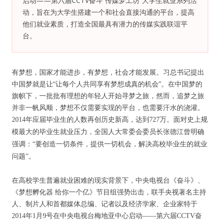
启动——第六届CCTV奋斗“传媒梦工坊”大学生就业系列活
动，旨在为大学生搭建一个和社会直接沟通的平台，提高
纪录片3 我们都是青年偶像
他们就业素质，打造全国最具有潜力的传媒实践联谊平
台。
活动
有梦想，国家才能进步，有梦想，社会才能发展。习总书记提出
往届
中国梦就是让“让每个人共同享有梦想成真的机会”。在中国梦的
旗帜下，一批批有理想的年轻人开始寻梦之旅，然而，追梦之旅
出彩2016
并非一帆风顺，梦想不仅需要实现的平台，也需要汗水的浇灌。
2014
年应届毕业生的人数再创历史新高，达到
727
万。面对史上规
变革2015
模最大的毕业生就业压力，全国人大常委会委员长张德江曾明确
强调：“要创造一切条件，提供一切机会，解决高校毕业生的就业
逐梦2014
问题”。
辉煌2013
在高校学生普遍就业困难的现实背景下，中央电视台《奋斗》、
《梦想孵化器 给你一个亿》节目组强势出击，联手央视著名主持
精彩2012
人、制片人和首都媒体总编、记者以及经济学家、企业家特于
2014
年
1
月
9
号在中央电视台梅地亚中心启动——第六届
CCTV
奋
梦工坊圈