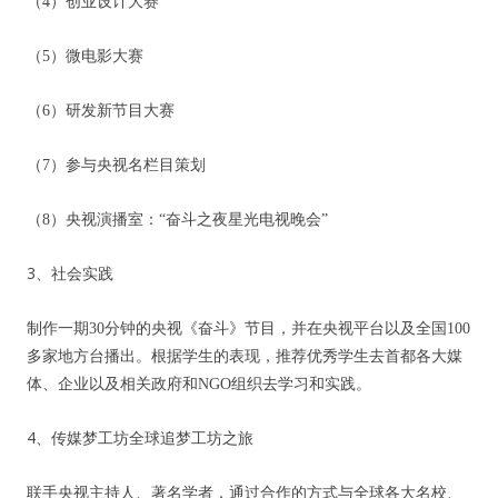
（
4
）创业设计大赛
（
5
）微电影大赛
用户名或Email
（
6
）研发新节目大赛
（
7
）参与央视名栏目策划
密码
（
8
）央视演播室：“奋斗之夜星光电视晚会”
忘记密码?
记住我的登录状态
3
、社会实践
制作一期
30
分钟的央视《奋斗》节目，并在央视平台以及全国
100
没帐号？
注册一个
多家地方台播出。根据学生的表现，推荐优秀学生去首都各大媒
体、企业以及相关政府和
NGO
组织去学习和实践。
4
、传媒梦工坊全球追梦工坊之旅
联手央视主持人、著名学者，通过合作的方式与全球各大名校、