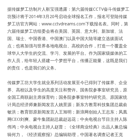
据传媒梦工坊制片人靳宝强透露：第六届传媒CCTV奋斗传媒梦工
坊预计将于2014年3月20号启动全球报名工作，报名可登陆传媒
梦工坊官方网站：www.cctvdreams.com下载报名表。同时，第
六届传媒梦工坊组委会将在美国、英国、意大利、新加坡、法
国、瑞士、中国香港、中国澳门以及中国大陆等建立选拔面试
点；也将加强与世界各地电视台、高校的合作，打造一个覆盖全
球华人大学生的交流、学习、发展的平台。作为国家级媒体的工
作人员，给年轻人搭建一个梦想平台，传播正能量，这既是我们
的责任，也是我们的义务。
传媒梦工坊大学生就业系列活动发展至今已得到了传媒界、企业
界、高校以及学生的高度关注和赞许。国务院参事室研究员，原
全国工商联副主席保育钧；国务院参事室特约研究员、原国家统
计局总经济师兼新闻发言人姚景源；新东方教育科技集团总裁俞
敏洪；教育部原新闻发言人王旭明；新浪网创始人王志东；凤凰
网
CEO
刘爽、蒙牛集团副总裁赵远花；中央电视台节目主持人陈
伟鸿；中央电视台主持人赵普；《全球商业经典》出品人兼总编
辑何力，《经济观察报》总编辑助理，中国著名调查记者王克