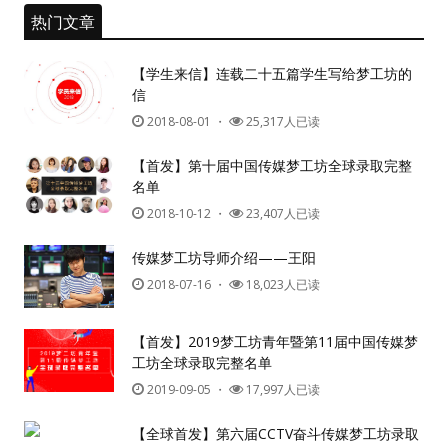
热门文章
【学生来信】连载二十五篇学生写给梦工坊的
信
2018-08-01
・
25,317人已读
【首发】第十届中国传媒梦工坊全球录取完整
名单
2018-10-12
・
23,407人已读
传媒梦工坊导师介绍——王阳
2018-07-16
・
18,023人已读
【首发】2019梦工坊青年暨第11届中国传媒梦
工坊全球录取完整名单
2019-09-05
・
17,997人已读
【全球首发】第六届CCTV奋斗传媒梦工坊录取