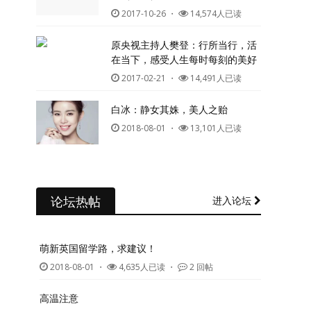
2017-10-26
・
14,574人已读
原央视主持人樊登：行所当行，活
在当下，感受人生每时每刻的美好
2017-02-21
・
14,491人已读
白冰：静女其姝，美人之贻
2018-08-01
・
13,101人已读
论坛热帖
进入论坛
萌新英国留学路，求建议！
2018-08-01
・
4,635人已读 ・
2 回帖
高温注意