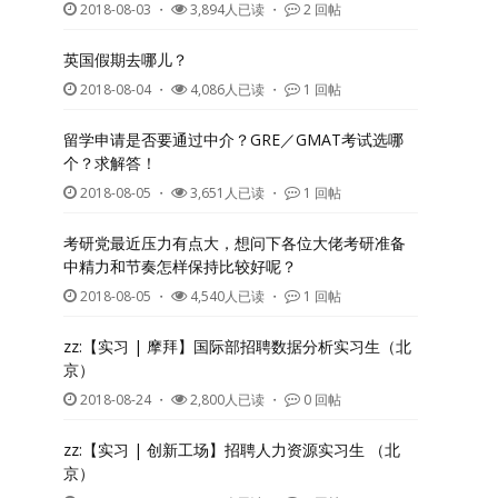
2018-08-03
・
3,894人已读 ・
2 回帖
英国假期去哪儿？
2018-08-04
・
4,086人已读 ・
1 回帖
留学申请是否要通过中介？GRE／GMAT考试选哪
个？求解答！
2018-08-05
・
3,651人已读 ・
1 回帖
考研党最近压力有点大，想问下各位大佬考研准备
中精力和节奏怎样保持比较好呢？
2018-08-05
・
4,540人已读 ・
1 回帖
zz:【实习 | 摩拜】国际部招聘数据分析实习生（北
京）
2018-08-24
・
2,800人已读 ・
0 回帖
zz:【实习 | 创新工场】招聘人力资源实习生 （北
京）