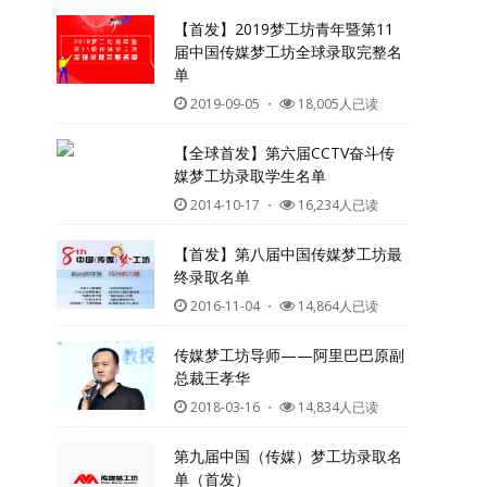
【首发】2019梦工坊青年暨第11
届中国传媒梦工坊全球录取完整名
单
2019-09-05
・
18,005人已读
【全球首发】第六届CCTV奋斗传
媒梦工坊录取学生名单
2014-10-17
・
16,234人已读
【首发】第八届中国传媒梦工坊最
终录取名单
2016-11-04
・
14,864人已读
传媒梦工坊导师——阿里巴巴原副
总裁王孝华
2018-03-16
・
14,834人已读
第九届中国（传媒）梦工坊录取名
单（首发）