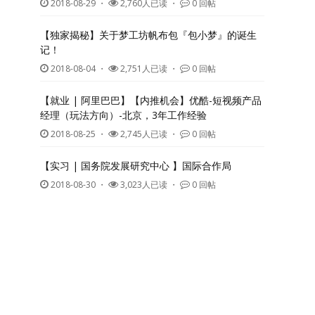
2018-08-29
・
2,760人已读 ・
0 回帖
【独家揭秘】关于梦工坊帆布包『包小梦』的诞生
记！
2018-08-04
・
2,751人已读 ・
0 回帖
【就业 | 阿里巴巴】【内推机会】优酷-短视频产品
经理（玩法方向）-北京，3年工作经验
2018-08-25
・
2,745人已读 ・
0 回帖
【实习 | 国务院发展研究中心 】国际合作局
2018-08-30
・
3,023人已读 ・
0 回帖