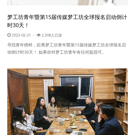
梦工坊青年暨第15届传媒梦工坊全球报名启动倒计
时30天！
2023-02-21
・
2,308人已读
寻找青年榜样，距离梦工坊青年暨第15届传媒梦工坊全球报名启
动倒计时30天！ 如果你对梦工坊青年有任何疑惑可...