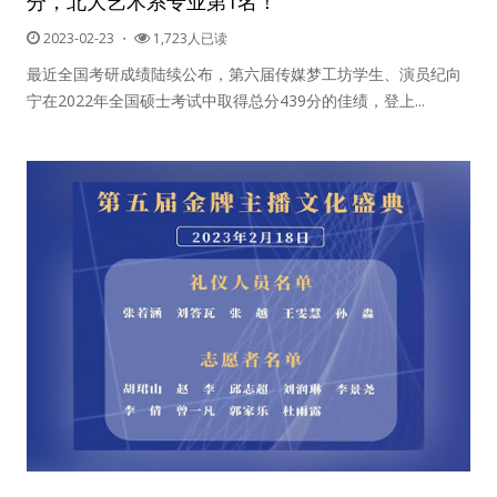
分，北大艺术系专业第1名！
2023-02-23
・
1,723人已读
最近全国考研成绩陆续公布，第六届传媒梦工坊学生、演员纪向
宁在2022年全国硕士考试中取得总分439分的佳绩，登上...