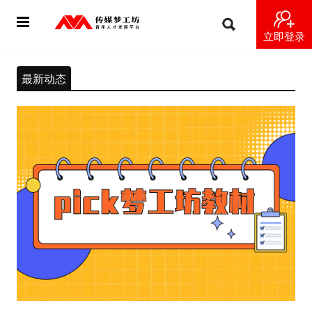
立即登录
首页
最新动态
动态
导师
梦之星
视频
梦工坊视频
纪录片1 梦想开始的地方
纪录片2 青年人不同活法