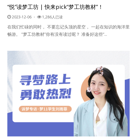
“悦”读梦工坊 | 快来pick“梦工坊教材”！
纪录片3 我们都是青年偶像
2023-12-06
・
1,286人已读
在我们忙碌的同时， 不要忘记头顶的星空， 一起在知识的海洋里
活动
畅游。 “梦工坊教材”你有没有读过呢？ 准备好这些“...
往届
出彩2016
变革2015
逐梦2014
辉煌2013
精彩2012
梦工坊圈