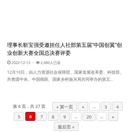
理事长靳宝强受邀担任人社部第五届“中国创翼”创
业创新大赛全国总决赛评委
2022-12-13
・
2,680人已读
12月10日，由人力资源社会保障部、国家发展改革委、科技部、
共青团中央、中国残联、国家乡村振兴局共同举办的第五...
第 6 页，共 27 页
« 第一页
«
...
3
4
5
6
7
8
9
...
20
...
»
最后页 »