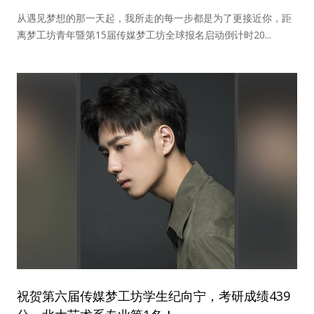
从遇见梦想的那一天起，我所走的每一步都是为了更接近你，距
离梦工坊青年暨第15届传媒梦工坊全球报名启动倒计时20...
祝贺第六届传媒梦工坊学生纪向宁，考研成绩439