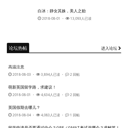
白冰：静女其姝，美人之贻
2018-08-01
・
13,093人已读
论坛热帖
进入论坛
高温注意
2018-08-03
・
3,894人已读 ・
2 回帖
萌新英国留学路，求建议！
2018-08-01
・
4,634人已读 ・
2 回帖
英国假期去哪儿？
2018-08-04
・
4,083人已读 ・
1 回帖
留学申请是否要通过中介？GRE／GMAT考试选哪个？求解答！