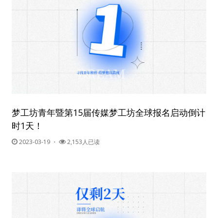
梦工坊青年暨第15届传媒梦工坊全球报名启动倒计
时1天！
2023-03-19
・
2,153人已读