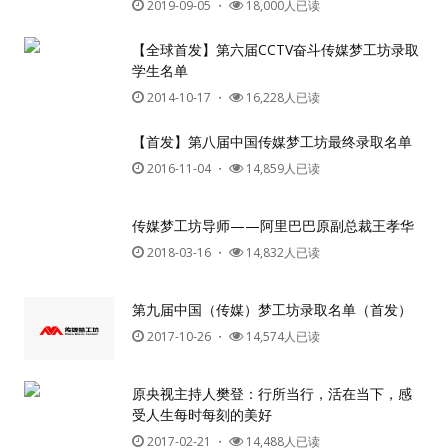
2019-09-05
・
18,000人已读
【全球首发】第六届CCTV奋斗传媒梦工坊录取
学生名单
2014-10-17
・
16,228人已读
【首发】第八届中国传媒梦工坊最终录取名单
2016-11-04
・
14,859人已读
传媒梦工坊导师——阿里巴巴原副总裁王孝华
2018-03-16
・
14,832人已读
第九届中国（传媒）梦工坊录取名单（首发）
2017-10-26
・
14,574人已读
原央视主持人樊登：行所当行，活在当下，感
受人生每时每刻的美好
2017-02-21
・
14,488人已读