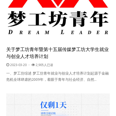
关于梦工坊青年暨第十五届传媒梦工坊大学生就业
与创业人才培养计划
2023-03-20
・
2,905人已读
一、梦工坊综述 梦工坊青年就业与创业人才培养计划起源于金融
危机全球肆虐的2009年，着眼于青年与社会经济、自然...