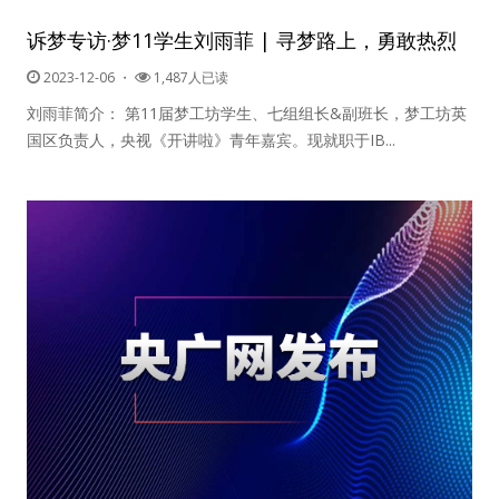
诉梦专访·梦11学生刘雨菲 | 寻梦路上，勇敢热烈
人脉圈
2023-12-06
・
1,487人已读
信息圈
刘雨菲简介： 第11届梦工坊学生、七组组长&副班长，梦工坊英
国区负责人，央视《开讲啦》青年嘉宾。现就职于IB...
品牌的力量