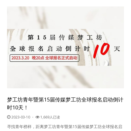
用户名或Email
密码
忘记密码?
记住我的登录状态
梦工坊青年暨第15届传媒梦工坊全球报名启动倒计
没帐号？
注册一个
时10天！
2023-03-10
・
1,669人已读
寻找青年榜样，距离梦工坊青年暨第15届传媒梦工坊全球报名启