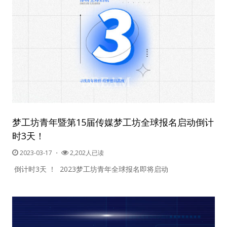
梦工坊青年暨第15届传媒梦工坊全球报名启动倒计
时3天！
2023-03-17
・
2,202人已读
倒计时3天 ！ 2023梦工坊青年全球报名即将启动