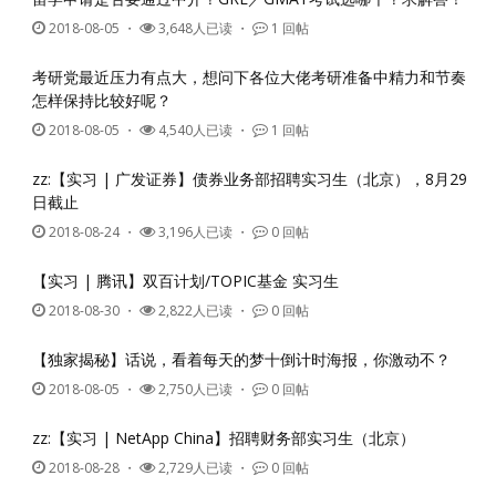
2018-08-05
・
3,648人已读 ・
1 回帖
考研党最近压力有点大，想问下各位大佬考研准备中精力和节奏
怎样保持比较好呢？
2018-08-05
・
4,540人已读 ・
1 回帖
zz:【实习 | 广发证券】债券业务部招聘实习生（北京），8月29
日截止
2018-08-24
・
3,196人已读 ・
0 回帖
【实习 | 腾讯】双百计划/TOPIC基金 实习生
2018-08-30
・
2,822人已读 ・
0 回帖
【独家揭秘】话说，看着每天的梦十倒计时海报，你激动不？
2018-08-05
・
2,750人已读 ・
0 回帖
zz:【实习 | NetApp China】招聘财务部实习生（北京）
2018-08-28
・
2,729人已读 ・
0 回帖