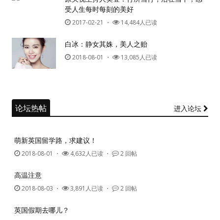
受人生每时每刻的美好
2017-02-21
・
14,484人已读
白冰：静女其姝，美人之贻
2018-08-01
・
13,085人已读
论坛热帖
进入论坛
萌新英国留学路，求建议！
2018-08-01
・
4,632人已读 ・
2 回帖
高温注意
2018-08-03
・
3,891人已读 ・
2 回帖
英国假期去哪儿？