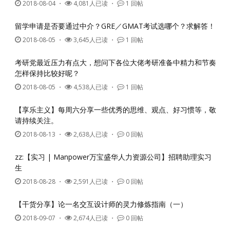
2018-08-04
・
4,081人已读 ・
1 回帖
留学申请是否要通过中介？GRE／GMAT考试选哪个？求解答！
2018-08-05
・
3,645人已读 ・
1 回帖
考研党最近压力有点大，想问下各位大佬考研准备中精力和节奏
怎样保持比较好呢？
2018-08-05
・
4,538人已读 ・
1 回帖
【享乐主义】每周六分享一些优秀的思维、观点、好习惯等，敬
请持续关注。
2018-08-13
・
2,638人已读 ・
0 回帖
zz:【实习 | Manpower万宝盛华人力资源公司】招聘助理实习
生
2018-08-28
・
2,591人已读 ・
0 回帖
【干货分享】论一名交互设计师的灵力修炼指南（一）
2018-09-07
・
2,674人已读 ・
0 回帖