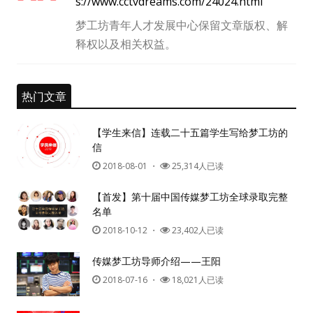
s://www.cctvdreams.com/24024.html
梦工坊青年人才发展中心保留文章版权、解
释权以及相关权益。
热门文章
【学生来信】连载二十五篇学生写给梦工坊的
信
2018-08-01
・
25,314人已读
【首发】第十届中国传媒梦工坊全球录取完整
名单
2018-10-12
・
23,402人已读
传媒梦工坊导师介绍——王阳
2018-07-16
・
18,021人已读