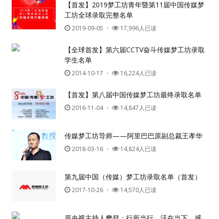
【首发】2019梦工坊青年暨第11届中国传媒梦
工坊全球录取完整名单
2019-09-05
・
17,996人已读
【全球首发】第六届CCTV奋斗传媒梦工坊录取
学生名单
2014-10-17
・
16,224人已读
【首发】第八届中国传媒梦工坊最终录取名单
2016-11-04
・
14,847人已读
传媒梦工坊导师——阿里巴巴原副总裁王孝华
2018-03-16
・
14,824人已读
第九届中国（传媒）梦工坊录取名单（首发）
2017-10-26
・
14,570人已读
原央视主持人樊登：行所当行，活在当下，感