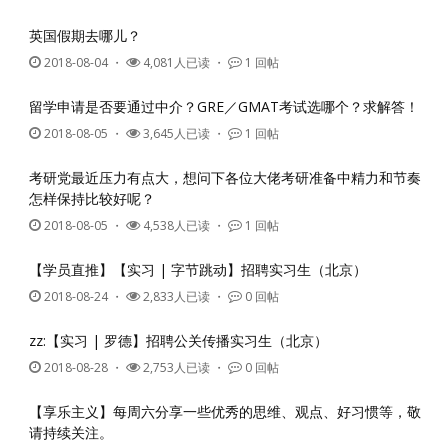
英国假期去哪儿？
2018-08-04
・
4,081人已读 ・
1 回帖
留学申请是否要通过中介？GRE／GMAT考试选哪个？求解答！
2018-08-05
・
3,645人已读 ・
1 回帖
考研党最近压力有点大，想问下各位大佬考研准备中精力和节奏
怎样保持比较好呢？
2018-08-05
・
4,538人已读 ・
1 回帖
【学员直推】【实习 | 字节跳动】招聘实习生（北京）
2018-08-24
・
2,833人已读 ・
0 回帖
zz:【实习 | 罗德】招聘公关传播实习生（北京）
2018-08-28
・
2,753人已读 ・
0 回帖
【享乐主义】每周六分享一些优秀的思维、观点、好习惯等，敬
请持续关注。