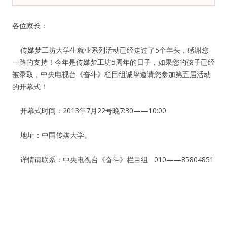
纪录片3 我们都是青年偶像
各位家长：
活动
传媒梦工坊大学生就业系列活动已经走过了5个年头，感谢您
一路的支持！今年是传媒梦工坊5周年的日子，如果您的孩子已经
被录取，中央电视台《奋斗》栏目组诚挚邀请您参加第五届活动
往届
的开幕式！
出彩2016
开幕式时间：2013年7月22号晚7:30——10:00.
变革2015
地址：中国传媒大学。
逐梦2014
详情请联系：中央电视台《奋斗》栏目组 010——85804851
辉煌2013
精彩2012
梦工坊圈