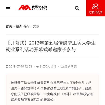
立即登录
首页
首页
›
最新动态
›
文章
动态
【开幕式】2013年第五届传媒梦工坊大学生
导师
就业系列活动开幕式诚邀家长参与
梦之星
2013-07-19 12:08
・
3,050人已读 ・
最新动态
视频
梦工坊视频
传媒梦工坊大学生就业系列公益已经走过了5个年头，感
谢您一路的支持！今年是传媒梦工坊5周年的日子，如果
纪录片1 梦想开始的地方
您的孩子已经被录取，中央电视台《奋斗》栏目组诚挚邀
请您参加第五届活动的开幕式！
纪录片2 青年人不同活法