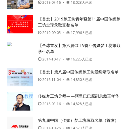
2018-07-16
・
18,023人已读
【首发】2019梦工坊青年暨第11届中国传媒梦
工坊全球录取完整名单
2019-09-05
・
17,996人已读
用户名或Email
【全球首发】第六届CCTV奋斗传媒梦工坊录取
学生名单
2014-10-17
・
16,225人已读
密码
【首发】第八届中国传媒梦工坊最终录取名单
2016-11-04
・
14,850人已读
忘记密码?
记住我的登录状态
传媒梦工坊导师——阿里巴巴原副总裁王孝华
2018-03-16
・
14,828人已读
没帐号？
注册一个
第九届中国（传媒）梦工坊录取名单（首发）
2017-10-26
・
14,573人已读