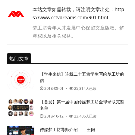
本站文章如需转载，请注明文章出处：
http
人脉圈
s://www.cctvdreams.com/901.html
梦工坊青年人才发展中心保留文章版权、解
信息圈
释权以及相关权益。
品牌的力量
热门文章
【学生来信】连载二十五篇学生写给梦工坊的
信
2018-08-01
・
25,314人已读
【首发】第十届中国传媒梦工坊全球录取完整
名单
2018-10-12
・
23,406人已读
传媒梦工坊导师介绍——王阳