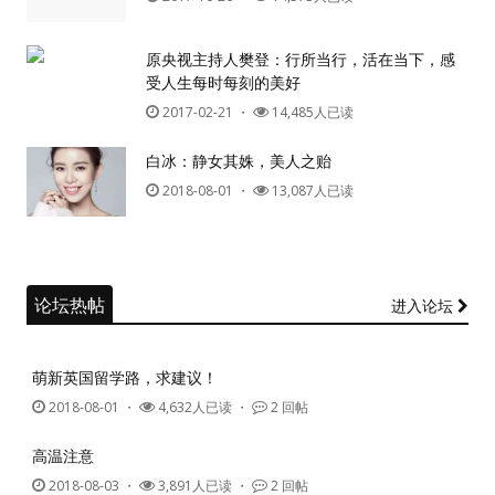
原央视主持人樊登：行所当行，活在当下，感
受人生每时每刻的美好
2017-02-21
・
14,485人已读
白冰：静女其姝，美人之贻
2018-08-01
・
13,087人已读
论坛热帖
进入论坛
萌新英国留学路，求建议！
2018-08-01
・
4,632人已读 ・
2 回帖
高温注意
2018-08-03
・
3,891人已读 ・
2 回帖