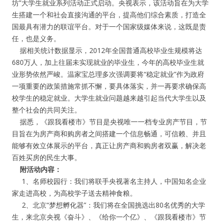
坊”大学生就业系列活动正式启动。央视表示，该活动旨在为大学
生搭建一个和社会直接沟通的平台，提高他们综合素质，打造全
纪录片3 我们都是青年偶像
国最具有潜力的联谊平台。对于一个国家级媒体来说，这既是责
任，也是义务。
活动
据相关统计数据显示，2012年全国普通高校毕业生规模将达
680万人，加上往届未实现就业的毕业生，今年的高校毕业生就
往届
业形势依然严峻。温家宝总理多次强调要将“稳定就业”作为政府
一项重要的政策措施常抓不懈，要具体落实，并一再要求确保高
校学生的稳定就业。大学生就业问题越来越引起当代大学生以及
出彩2016
整个社会的共同关注。
据悉，《跟我看楼市》节目是央视唯一一档专业房产节目，节
变革2015
目旨在为房产商和购房者之间搭建一个信息畅通，可信赖、并且
能够有效立体展示的平台，真正让房产商和购房者双赢，解决老
逐梦2014
百姓买房的民生大事。
附活动内容：
辉煌2013
1、名师校园行：我们将联手央视著名主持人，中国知名企业
家走进高校，为高校学子送去精神食粮。
精彩2012
2、北京“梦想孵化器”：我们将在全国挑选出80名优秀的大学
生，来北京央视《奋斗》、《给你一个亿》、《跟我看楼市》节
梦工坊圈