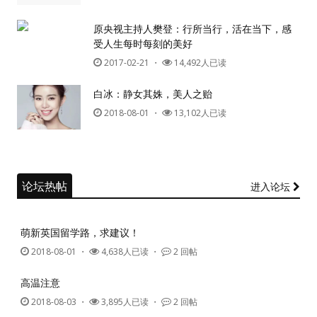
原央视主持人樊登：行所当行，活在当下，感
受人生每时每刻的美好
2017-02-21
・
14,492人已读
白冰：静女其姝，美人之贻
2018-08-01
・
13,102人已读
论坛热帖
进入论坛
萌新英国留学路，求建议！
2018-08-01
・
4,638人已读 ・
2 回帖
高温注意
2018-08-03
・
3,895人已读 ・
2 回帖