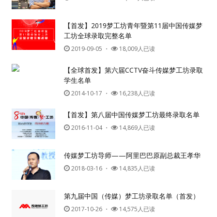
密码
【首发】2019梦工坊青年暨第11届中国传媒梦
忘记密码?
工坊全球录取完整名单
记住我的登录状态
2019-09-05
・
18,009人已读
【全球首发】第六届CCTV奋斗传媒梦工坊录取
没帐号？
注册一个
学生名单
2014-10-17
・
16,238人已读
【首发】第八届中国传媒梦工坊最终录取名单
2016-11-04
・
14,869人已读
传媒梦工坊导师——阿里巴巴原副总裁王孝华
2018-03-16
・
14,835人已读
第九届中国（传媒）梦工坊录取名单（首发）
2017-10-26
・
14,575人已读