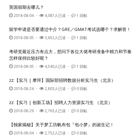
英国假期去哪儿？
2018-08-04
・
4,087人已读 ・
1 回帖
留学申请是否要通过中介？GRE／GMAT考试选哪个？求解答！
2018-08-05
・
3,652人已读 ・
1 回帖
考研党最近压力有点大，想问下各位大佬考研准备中精力和节奏
怎样保持比较好呢？
2018-08-05
・
4,540人已读 ・
1 回帖
zz:【实习 | 摩拜】国际部招聘数据分析实习生（北京）
2018-08-24
・
2,803人已读 ・
0 回帖
zz:【实习 | 创新工场】招聘人力资源实习生 （北京）
2018-08-29
・
2,763人已读 ・
0 回帖
【独家揭秘】关于梦工坊帆布包『包小梦』的诞生记！
2018-08-04
・
2,752人已读 ・
0 回帖