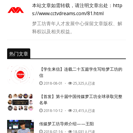
本站文章如需转载，请注明文章出处：
http
s://www.cctvdreams.com/81.html
梦工坊青年人才发展中心保留文章版权、解
释权以及相关权益。
热门文章
【学生来信】连载二十五篇学生写给梦工坊的
信
2018-08-01
・
25,325人已读
【首发】第十届中国传媒梦工坊全球录取完整
名单
用户名或Email
2018-10-12
・
23,415人已读
传媒梦工坊导师介绍——王阳
2018-07-16
・
18,031人已读