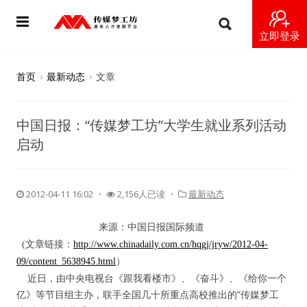
立即登录
首页
首页
›
最新动态
›
文章
动态
中国日报：“传媒梦工坊”大学生就业系列活动
导师
启动
梦之星
2012-04-11 16:02
・
2,156人已读 ・
最新动态
视频
来源：中国日报国际频道
梦工坊视频
(文章链接：
http://www.chinadaily.com.cn/hqgj/jryw/2012-04-
09/content_5638945.html
）
纪录片1 梦想开始的地方
近日，由中央电视台《跟我看楼市》、《奋斗》、《给你一个
亿》等节目组主办，联手全国几十所重点高校推出的“传媒梦工
纪录片2 青年人不同活法