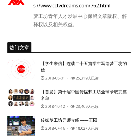
s://www.cctvdreams.com/762.html
梦工坊青年人才发展中心保留文章版权、解
释权以及相关权益。
热门文章
【学生来信】连载二十五篇学生写给梦工坊的
信
2018-08-01
・
25,319人已读
【首发】第十届中国传媒梦工坊全球录取完整
名单
2018-10-12
・
23,409人已读
传媒梦工坊导师介绍——王阳
2018-07-16
・
18,027人已读