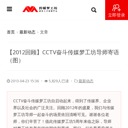
立即登录
首页
首页
›
最新动态
›
文章
动态
【2012回顾】CCTV奋斗传媒梦工坊导师寄语
导师
（图）
梦之星
2013-04-23 15:36
・
5,829人已读 ・
最新动态
视频
梦工坊视频
CCTV奋斗传媒梦工坊自启动起来，得到了传媒界、企业
界以及社会的广泛关注。回顾2012年的盛夏，我们与传媒
纪录片1 梦想开始的地方
梦工坊导师一起奋斗的场景依旧清晰可见。谢谢各位老
师，你们辛苦了！值此传媒梦工坊5周年来临之际，导师
纪录片2 青年人不同活法