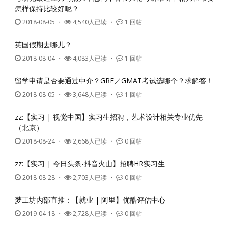
怎样保持比较好呢？
2018-08-05
・
4,540人已读 ・
1 回帖
英国假期去哪儿？
2018-08-04
・
4,083人已读 ・
1 回帖
留学申请是否要通过中介？GRE／GMAT考试选哪个？求解答！
2018-08-05
・
3,648人已读 ・
1 回帖
zz:【实习 | 视觉中国】实习生招聘，艺术设计相关专业优先
（北京）
2018-08-24
・
2,668人已读 ・
0 回帖
zz:【实习 | 今日头条-抖音火山】招聘HR实习生
2018-08-28
・
2,703人已读 ・
0 回帖
梦工坊内部直推：【就业 | 阿里】优酷评估中心
2019-04-18
・
2,728人已读 ・
0 回帖