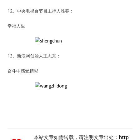
12、中央电视台节目主持人胜春：
幸福人生
用户名或Email
13、新浪网创始人王志东：
奋斗中感受精彩
密码
忘记密码?
记住我的登录状态
没帐号？
注册一个
本站文章如需转载，请注明文章出处：
http