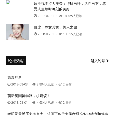
原央视主持人樊登：行所当行，活在当下，感
受人生每时每刻的美好
2017-02-21
・
14,489人已读
白冰：静女其姝，美人之贻
2018-08-01
・
13,095人已读
论坛热帖
进入论坛
高温注意
2018-08-03
・
3,894人已读 ・
2 回帖
萌新英国留学路，求建议！
2018-08-01
・
4,634人已读 ・
2 回帖
考研党最近压力有点大，想问下各位大佬考研准备中精力和节奏