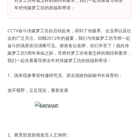
对梦工坊有着怎样的期待和要求，我们一起先看看导师去
年对传媒梦工坊的祝福和寄语：
纪录片3 我们都是青年偶像
活动
CCTV奋斗传媒梦工坊自启动起来，得到了传媒界、企业界以及社
会的广泛关注。回顾2012年的盛夏，我们与传媒梦工坊导师一起
奋斗的场景依旧清晰可见。谢谢各位老师，你们辛苦了！值此传
往届
媒梦工坊5周年来临之际，导师对梦工坊有着怎样的期待和要求，
我们一起先看看导师去年对传媒梦工坊的祝福和寄语：
出彩2016
1、国务院参事室特邀研究员、原全国政协副秘书长保育钧：
变革2015
放开视野，立足现实，重新发展
逐梦2014
辉煌2013
精彩2012
2、教育部原新闻发言人王旭明：
梦工坊圈