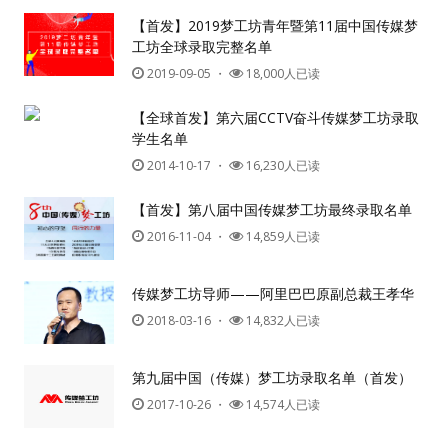
【首发】2019梦工坊青年暨第11届中国传媒梦
工坊全球录取完整名单
2019-09-05
・
18,000人已读
【全球首发】第六届CCTV奋斗传媒梦工坊录取
学生名单
2014-10-17
・
16,230人已读
【首发】第八届中国传媒梦工坊最终录取名单
2016-11-04
・
14,859人已读
传媒梦工坊导师——阿里巴巴原副总裁王孝华
2018-03-16
・
14,832人已读
第九届中国（传媒）梦工坊录取名单（首发）
2017-10-26
・
14,574人已读