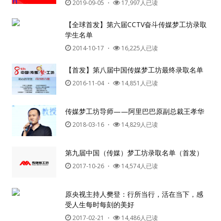
2019-09-05
・
17,997人已读
人脉圈
【全球首发】第六届CCTV奋斗传媒梦工坊录取
学生名单
2014-10-17
・
16,225人已读
信息圈
【首发】第八届中国传媒梦工坊最终录取名单
品牌的力量
2016-11-04
・
14,851人已读
传媒梦工坊导师——阿里巴巴原副总裁王孝华
2018-03-16
・
14,829人已读
第九届中国（传媒）梦工坊录取名单（首发）
用户名或Email
2017-10-26
・
14,574人已读
原央视主持人樊登：行所当行，活在当下，感
密码
受人生每时每刻的美好
2017-02-21
・
14,486人已读
忘记密码?