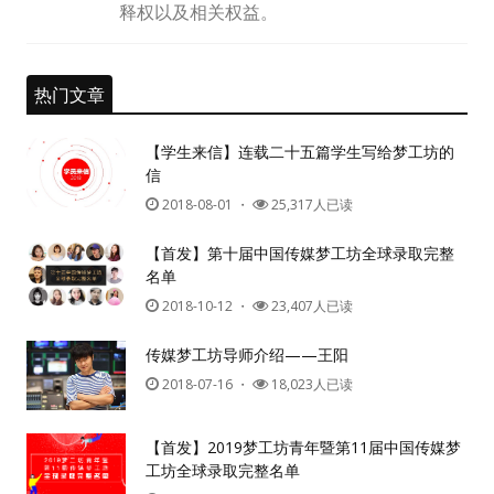
释权以及相关权益。
纪录片3 我们都是青年偶像
热门文章
活动
【学生来信】连载二十五篇学生写给梦工坊的
往届
信
2018-08-01
・
25,317人已读
出彩2016
【首发】第十届中国传媒梦工坊全球录取完整
变革2015
名单
2018-10-12
・
23,407人已读
逐梦2014
传媒梦工坊导师介绍——王阳
辉煌2013
2018-07-16
・
18,023人已读
精彩2012
【首发】2019梦工坊青年暨第11届中国传媒梦
工坊全球录取完整名单
梦工坊圈