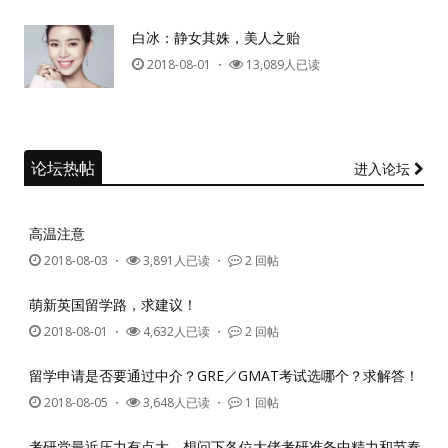
白冰：静女其姝，美人之贻
记住我的登录状态
2018-08-01
・
13,089人已读
没帐号？
注册一个
论坛热帖
进入论坛
高温注意
2018-08-03
・
3,891人已读 ・
2 回帖
萌新英国留学路，求建议！
2018-08-01
・
4,632人已读 ・
2 回帖
留学申请是否要通过中介？GRE／GMAT考试选哪个？求解答！
2018-08-05
・
3,648人已读 ・
1 回帖
考研党最近压力有点大，想问下各位大佬考研准备中精力和节奏