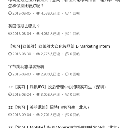
怎样保持比较好呢？
2018-08-05
・
4,538人已读 ・
1 回帖
英国假期去哪儿？
2018-08-04
・
4,081人已读 ・
1 回帖
【实习|欧莱雅】欧莱雅大众化妆品部 E-Marketing Intern
2018-08-30
・
2,775人已读 ・
0 回帖
字节跳动志愿者招聘
2018-08-03
・
2,930人已读 ・
0 回帖
zz:【实习 | 腾讯IEG】投后管理中心招聘实习生（深圳）
2018-08-24
・
3,058人已读 ・
0 回帖
zz:【实习 | 英菲尼迪】招聘HR实习生（北京）
2018-09-04
・
2,701人已读 ・
0 回帖
zz:【实习 | Mobike】招聘Mobike城市策略团队实习生（北京）