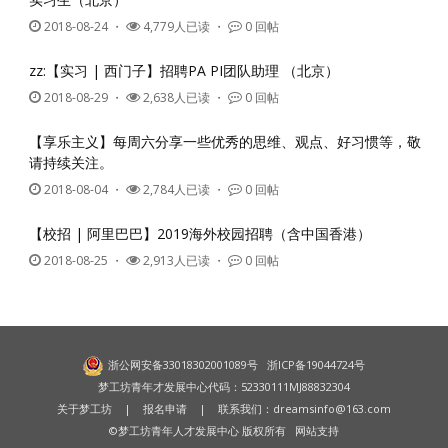
2018-08-24
・
4,779人已读 ・
0 回帖
zz:【实习 | 西门子】招聘PA PI团队助理 （北京）
2018-08-29
・
2,638人已读 ・
0 回帖
【享乐主义】每周六分享一些优秀的思维、观点、好习惯等，敬
请持续关注。
2018-08-04
・
2,784人已读 ・
0 回帖
【校招 | 阿里巴巴】2019海外校园招聘（含中国香港）
2018-08-25
・
2,913人已读 ・
0 回帖
浙公网安备33018302001089号
浙ICP备19044724号
梦工坊青年才发展中心代码：52330111MJ88832304
关于梦工坊
|
报名申请
| 联系我们：
dreamsinfo@163.com
©梦工坊青年人才发展中心 版权所有
网站支持