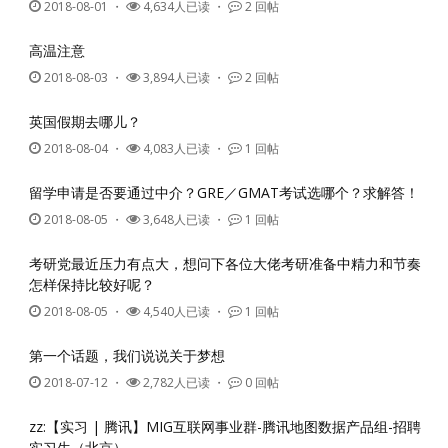
2018-08-01
・
4,634人已读 ・
2 回帖
高温注意
2018-08-03
・
3,894人已读 ・
2 回帖
英国假期去哪儿？
2018-08-04
・
4,083人已读 ・
1 回帖
留学申请是否要通过中介？GRE／GMAT考试选哪个？求解答！
2018-08-05
・
3,648人已读 ・
1 回帖
考研党最近压力有点大，想问下各位大佬考研准备中精力和节奏
怎样保持比较好呢？
2018-08-05
・
4,540人已读 ・
1 回帖
第一个话题，我们说说关于梦想
2018-07-12
・
2,782人已读 ・
0 回帖
zz:【实习 | 腾讯】MIG互联网事业群-腾讯地图数据产品组-招聘
实习生（北京）