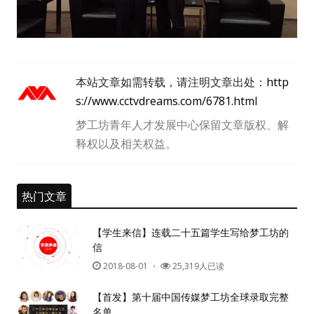
本站文章如需转载，请注明文章出处：
http
s://www.cctvdreams.com/6781.html
梦工坊青年人才发展中心保留文章版权、解
释权以及相关权益。
用户名或Email
热门文章
密码
【学生来信】连载二十五篇学生写给梦工坊的
忘记密码?
信
2018-08-01
・
25,319人已读
记住我的登录状态
【首发】第十届中国传媒梦工坊全球录取完整
名单
没帐号？
注册一个