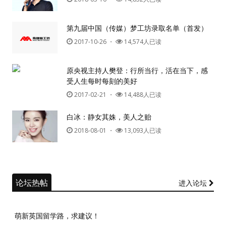
第九届中国（传媒）梦工坊录取名单（首发）
2017-10-26
・
14,574人已读
原央视主持人樊登：行所当行，活在当下，感
受人生每时每刻的美好
2017-02-21
・
14,488人已读
白冰：静女其姝，美人之贻
2018-08-01
・
13,093人已读
论坛热帖
进入论坛
萌新英国留学路，求建议！