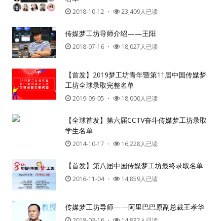
2018-10-12
・
23,409人已读
传媒梦工坊导师介绍——王阳
2018-07-16
・
18,027人已读
【首发】2019梦工坊青年暨第11届中国传媒梦
工坊全球录取完整名单
2019-09-05
・
18,000人已读
【全球首发】第六届CCTV奋斗传媒梦工坊录取
学生名单
2014-10-17
・
16,228人已读
【首发】第八届中国传媒梦工坊最终录取名单
2016-11-04
・
14,859人已读
传媒梦工坊导师——阿里巴巴原副总裁王孝华
2018-03-16
・
14,832人已读