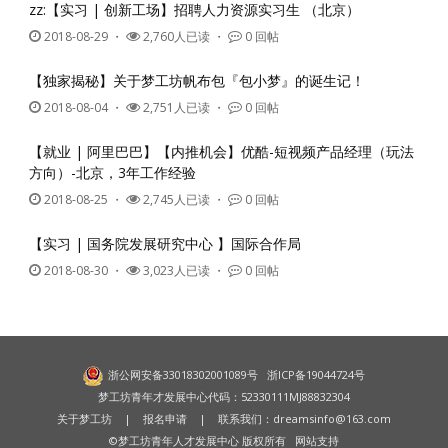
zz:【实习 | 创新工场】招聘人力资源实习生 （北京）
2018-08-29
・
2,760人已读 ・
0 回帖
【独家揭秘】关于梦工坊帆布包『包小梦』的诞生记！
2018-08-04
・
2,751人已读 ・
0 回帖
【就业 | 阿里巴巴】【内推机会】优酷-短视频产品经理（玩法
方向）-北京，3年工作经验
2018-08-25
・
2,745人已读 ・
0 回帖
【实习 | 国务院发展研究中心 】国际合作局
2018-08-30
・
3,023人已读 ・
0 回帖
浙公网安备33018302001089号
浙ICP备19044724号
梦工坊青年才发展中心代码：52330111MJ88832304
关于梦工坊
|
报名申请
| 联系我们：
dreamsinfo@163.com
©梦工坊青年人才发展中心 版权所有
网站支持