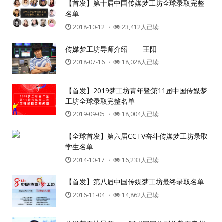
【首发】第十届中国传媒梦工坊全球录取完整
名单
2018-10-12
・
23,412人已读
密码
传媒梦工坊导师介绍——王阳
忘记密码?
2018-07-16
・
18,028人已读
记住我的登录状态
【首发】2019梦工坊青年暨第11届中国传媒梦
工坊全球录取完整名单
没帐号？
注册一个
2019-09-05
・
18,004人已读
【全球首发】第六届CCTV奋斗传媒梦工坊录取
学生名单
2014-10-17
・
16,233人已读
【首发】第八届中国传媒梦工坊最终录取名单
2016-11-04
・
14,862人已读