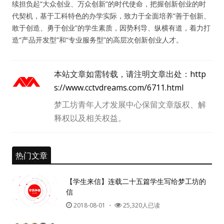
续担负起“大众创业、万众创新”的时代使命，把握创新创业的时
代契机，基于工科特色的办学实际，致力于全面培养“善于创新、
敢于创造、勇于创业”的学生素质，因势利导、纵横有道，着力打
造“产品开发型”和“专业服务型”的高层次创新创业人才。
本站文章如需转载，请注明文章出处：
http
s://www.cctvdreams.com/6711.html
梦工坊青年人才发展中心保留文章版权、解
释权以及相关权益。
热门文章
【学生来信】连载二十五篇学生写给梦工坊的
信
2018-08-01
・
25,320人已读
用户名或Email