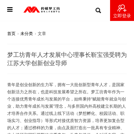
立即登录
首页
首页
›
未分类
›
文章
动态
梦工坊青年人才发展中心理事长靳宝强受聘为
导师
江苏大学创新创业导师
梦之星
青年是创业创新的生力军，拥有一大批创新型青年人才，是国家
视频
创新活力之所在，也是科技发展希望之所在。梦工坊青年作为一
个连接优秀青年成长与发展的平台，始终秉持“赋能青年就业与创
梦工坊视频
业，助力青年成长与发展”理念，与多所国内外高校建立长期的人
才培养合作关系。通过线上线下活动（梦想孵化、校园活动、职
纪录片1 梦想开始的地方
场实习、创业指导）等形式对接优质智力资源，培养更加复合型
的人才；通过榜样的力量，由点及面打造出一批具有专业精神、
纪录片2 青年人不同活法