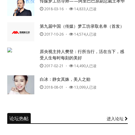
传媒梦工坊导师——阿里巴巴原副总裁王孝华
2018-03-16
・
14,833人已读
第九届中国（传媒）梦工坊录取名单（首发）
2017-10-26
・
14,574人已读
原央视主持人樊登：行所当行，活在当下，感
受人生每时每刻的美好
2017-02-21
・
14,490人已读
白冰：静女其姝，美人之贻
2018-08-01
・
13,099人已读
论坛热帖
进入论坛