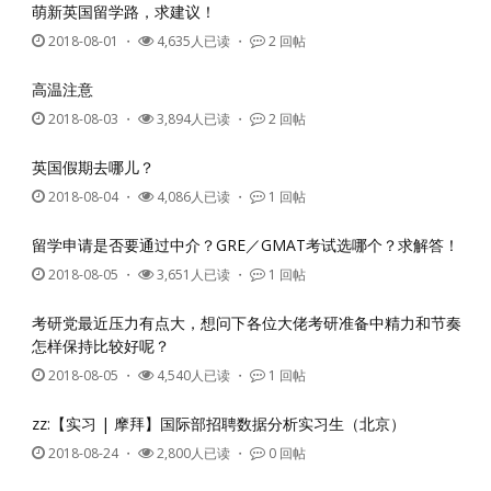
萌新英国留学路，求建议！
2018-08-01
・
4,635人已读 ・
2 回帖
高温注意
2018-08-03
・
3,894人已读 ・
2 回帖
英国假期去哪儿？
2018-08-04
・
4,086人已读 ・
1 回帖
留学申请是否要通过中介？GRE／GMAT考试选哪个？求解答！
2018-08-05
・
3,651人已读 ・
1 回帖
考研党最近压力有点大，想问下各位大佬考研准备中精力和节奏
怎样保持比较好呢？
2018-08-05
・
4,540人已读 ・
1 回帖
zz:【实习 | 摩拜】国际部招聘数据分析实习生（北京）
2018-08-24
・
2,800人已读 ・
0 回帖