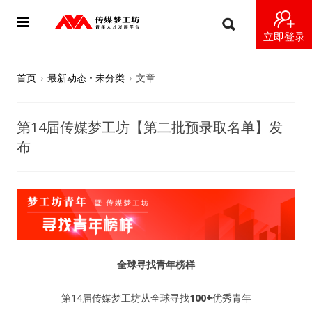
立即登录
首页
首页
›
最新动态
•
未分类
›
文章
动态
第14届传媒梦工坊【第二批预录取名单】发
导师
布
梦之星
视频
梦工坊视频
全球寻找青年榜样
纪录片1 梦想开始的地方
第14届传媒梦工坊从全球寻找
100+
优秀青年
纪录片2 青年人不同活法