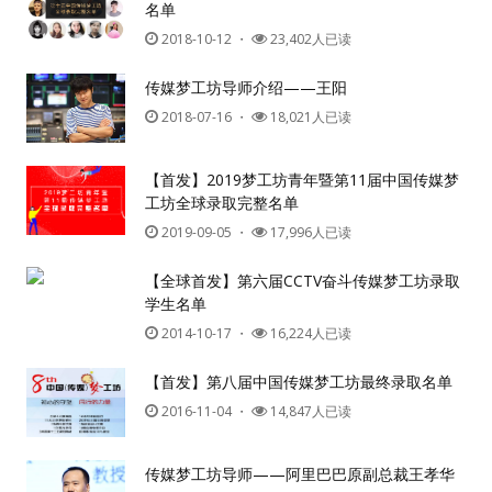
名单
2018-10-12
・
23,402人已读
密码
传媒梦工坊导师介绍——王阳
2018-07-16
・
18,021人已读
忘记密码?
记住我的登录状态
【首发】2019梦工坊青年暨第11届中国传媒梦
工坊全球录取完整名单
2019-09-05
・
17,996人已读
没帐号？
注册一个
【全球首发】第六届CCTV奋斗传媒梦工坊录取
学生名单
2014-10-17
・
16,224人已读
【首发】第八届中国传媒梦工坊最终录取名单
2016-11-04
・
14,847人已读
传媒梦工坊导师——阿里巴巴原副总裁王孝华