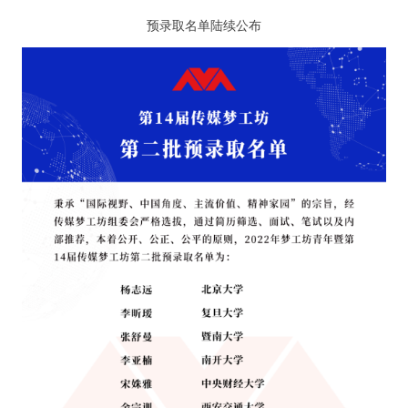
预录取名单陆续公布
纪录片3 我们都是青年偶像
活动
往届
出彩2016
变革2015
逐梦2014
辉煌2013
精彩2012
梦工坊圈