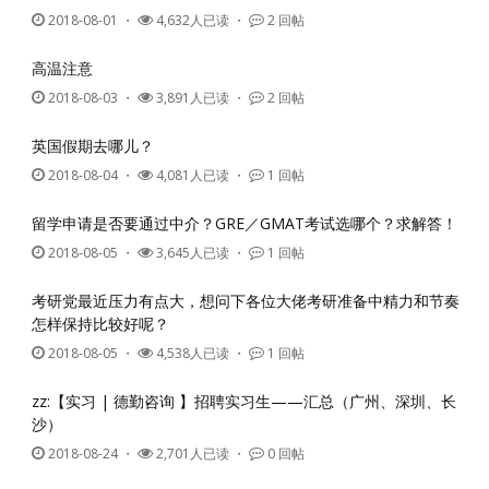
2018-08-01
・
4,632人已读 ・
2 回帖
高温注意
2018-08-03
・
3,891人已读 ・
2 回帖
英国假期去哪儿？
2018-08-04
・
4,081人已读 ・
1 回帖
留学申请是否要通过中介？GRE／GMAT考试选哪个？求解答！
2018-08-05
・
3,645人已读 ・
1 回帖
考研党最近压力有点大，想问下各位大佬考研准备中精力和节奏
怎样保持比较好呢？
2018-08-05
・
4,538人已读 ・
1 回帖
zz:【实习 | 德勤咨询 】招聘实习生——汇总（广州、深圳、长
沙）
2018-08-24
・
2,701人已读 ・
0 回帖