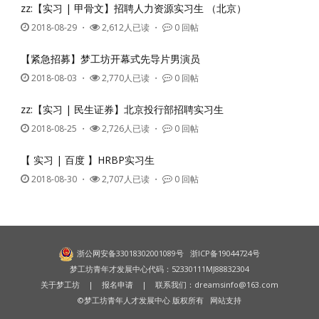
zz:【实习 | 甲骨文】招聘人力资源实习生 （北京）
2018-08-29
・
2,612人已读 ・
0 回帖
【紧急招募】梦工坊开幕式先导片男演员
2018-08-03
・
2,770人已读 ・
0 回帖
zz:【实习 | 民生证券】北京投行部招聘实习生
2018-08-25
・
2,726人已读 ・
0 回帖
【 实习 | 百度 】HRBP实习生
2018-08-30
・
2,707人已读 ・
0 回帖
浙公网安备33018302001089号
浙ICP备19044724号
梦工坊青年才发展中心代码：52330111MJ88832304
关于梦工坊
|
报名申请
| 联系我们：
dreamsinfo@163.com
©梦工坊青年人才发展中心 版权所有
网站支持