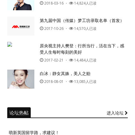
2018-03-16
・
14,824人已读
第九届中国（传媒）梦工坊录取名单（首发）
2017-10-26
・
14,570人已读
原央视主持人樊登：行所当行，活在当下，感
受人生每时每刻的美好
2017-02-21
・
14,484人已读
白冰：静女其姝，美人之贻
2018-08-01
・
13,085人已读
论坛热帖
进入论坛
萌新英国留学路，求建议！