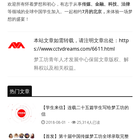
欢迎所有怀着梦想和初心，有志于从事
传媒、金融、科技、法律
等领域的全球中国学生加入。一起相约
7月的北京，
来体验一场梦
想的盛宴！
本站文章如需转载，请注明文章出处：
http
s://www.cctvdreams.com/6611.html
梦工坊青年人才发展中心保留文章版权、解
释权以及相关权益。
热门文章
【学生来信】连载二十五篇学生写给梦工坊的
信
2018-08-01
・
25,314人已读
用户名或Email
【首发】第十届中国传媒梦工坊全球录取完整