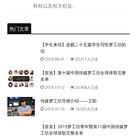
忘记密码?
释权以及相关权益。
记住我的登录状态
热门文章
没帐号？
注册一个
【学生来信】连载二十五篇学生写给梦工坊的
信
2018-08-01
・
25,317人已读
【首发】第十届中国传媒梦工坊全球录取完整
名单
2018-10-12
・
23,408人已读
传媒梦工坊导师介绍——王阳
2018-07-16
・
18,025人已读
【首发】2019梦工坊青年暨第11届中国传媒梦
工坊全球录取完整名单