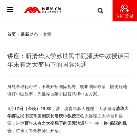
立即登录
首页
首页
›
最新动态
›
文章
动态
讲座：听清华大学苏世民书院潘庆中教授谈百
导师
年未有之大变局下的国际沟通
梦之星
身处全球化时代，不断开拓国际视野，明晰国家政策，能更好地
视频
讲好中国故事，为世界贡献中国智慧和中国方案。
梦工坊视频
4月17日（今晚）19:30
，梦工坊青年和大连理工大学邀请
清华大
学苏世民书院常务副院长潘庆中教授
莅临大连理工大学百川讲
纪录片1 梦想开始的地方
堂，讲述
百年未有之大变局下的国际沟通与“一带一路”倡议的机
会
，讲座面向全校师生开放。
纪录片2 青年人不同活法