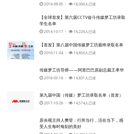
2019-09-05
・
18,000人已读
【全球首发】第六届CCTV奋斗传媒梦工坊录取
学生名单
2014-10-17
・
16,226人已读
【首发】第八届中国传媒梦工坊最终录取名单
2016-11-04
・
14,856人已读
传媒梦工坊导师——阿里巴巴原副总裁王孝华
2018-03-16
・
14,831人已读
第九届中国（传媒）梦工坊录取名单（首发）
2017-10-26
・
14,574人已读
原央视主持人樊登：行所当行，活在当下，感
受人生每时每刻的美好