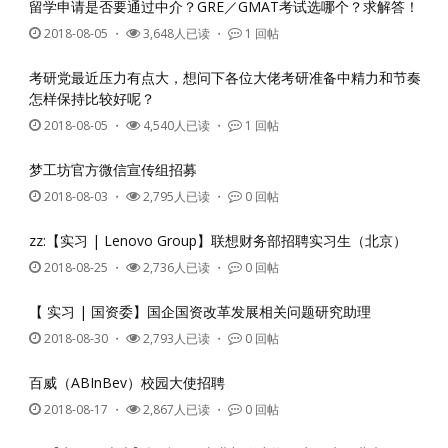
留学申请是否要通过中介？GRE／GMAT考试选哪个？求解答！
2018-08-05
・
3,648人已读 ・
1 回帖
考研党最近压力有点大，想问下各位大佬考研准备中精力和节奏
怎样保持比较好呢？
2018-08-05
・
4,540人已读 ・
1 回帖
梦工坊官方微信宣传组招募
2018-08-03
・
2,795人已读 ・
0 回帖
zz:【实习 | Lenovo Group】联想财务部招聘实习生（北京）
2018-08-25
・
2,736人已读 ・
0 回帖
【 实习 | 国资委】国企国资改革发展相关问题研究助理
2018-08-30
・
2,793人已读 ・
0 回帖
百威（ABInBev）校园大使招聘
2018-08-17
・
2,867人已读 ・
0 回帖