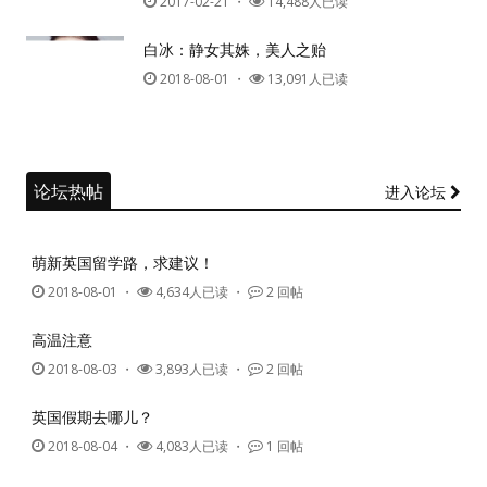
2017-02-21
・
14,488人已读
白冰：静女其姝，美人之贻
2018-08-01
・
13,091人已读
论坛热帖
进入论坛
萌新英国留学路，求建议！
2018-08-01
・
4,634人已读 ・
2 回帖
高温注意
2018-08-03
・
3,893人已读 ・
2 回帖
英国假期去哪儿？
2018-08-04
・
4,083人已读 ・
1 回帖