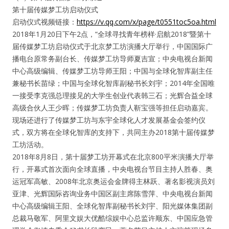
第十届传媒梦工坊启动仪式
启动仪式视频链接：
https://v.qq.com/x/page/t0551toc5oa.html
2018年1月20日下午2点，“全球寻找青年榜样·启航2018”暨第十
届传媒梦工坊启动仪式于北京梦工坊演播大厅举行，中国国际广
播电台原常务副台长、传媒梦工坊导师夏吉宣；中央电视台新闻
中心高级编辑、传媒梦工坊导师王阳；中国与全球化智库副主任
兼秘书长苗绿；中国与全球化智库副秘书长刘宇；2014年全国唯
一接受李克强总理接见的大学生创业代表韩三石；光辉合益全球
高级合伙人王少晖；传媒梦工坊负责人靳宝强等担任启动嘉宾。
现场还进行了传媒梦工坊与东宇全球化人才发展基金会签约仪
式，双方将在全球化智库的支持下，共同主办2018第十届传媒梦
工坊活动。
2018年8月8日，第十届梦工坊开幕式在北京800平米演播大厅举
行，开幕式首次面向全球直播，中央电视台节目主持人胜春、奥
运冠军高敏、2008年北京奥运会金牌得主林跃、著名影视演员刘
亚津、光辉国际咨询业务中国区副主席陈雪萍、中央电视台新闻
中心高级编辑王阳、全球化智库副秘书长刘宇、阳光媒体集团副
总裁马敬军、阿里文娱大优酷综娱中心总监许顺东、中国应急管