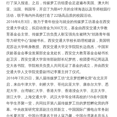
行了深入报道。之后，传媒梦工坊组委会足迹遍布美国、澳大利
亚、法国、韩国等，开启了为期4个月的全球海选以及导师校园行
活动，联手海内外高校打造了22场高品质的校园活动。
2016年6月3日，致力于青年创业与就业的传媒梦工坊基金在西安
交通大学成立，拟启动资金为300万元，基金由西安交通大学教
育基金会主管。传媒梦工坊负责人靳宝强先生被聘为“丝路青年领
导力研究中心”副秘书长。西安交通大学校长助理程建设，美国明
尼苏达大学终身教授、西安交通大学文学院院长边燕杰，中国宋
庆龄基金会事业发展部史金龙处长，西安交大教育基金会秘书长
赵卫滨，西安交通大学宣传部副部长纪梦然，校团委书记周远及
交大各书院、学院相关负责人共同见证了基金的成立，并由西安
交通大学人文学院党委副书记李重主持了仪式。
2016年7月25日，第八届传媒梦工坊“北京梦想孵化营”在北京开
启，来自牛津大学、剑桥大学、哥伦比亚大学、康奈尔大学、悉
尼大学、台湾辅仁大学、香港大学、香港浸会大学、北京大学、
浙江大学、上海交通大学、武汉大学等全球高校的159名中国青
年学生齐聚一堂，共同拉开第八届传媒梦工坊的梦想孵化营的序
幕。中央政策研究室原副主任郑新立，中国国际广播电台常务副
台长夏吉宣，中国台湾著名主持人寇乃馨，中国台湾著名音乐人