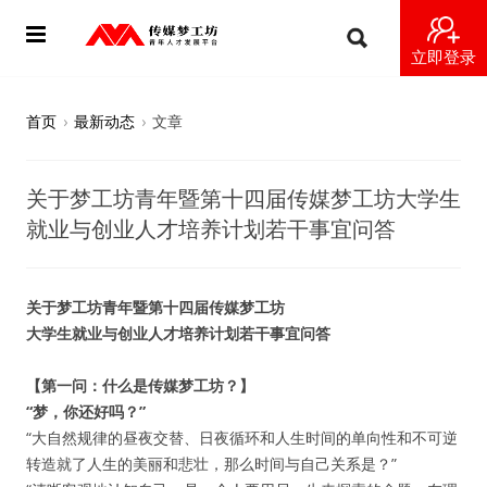
立即登录
首页
首页
›
最新动态
›
文章
动态
关于梦工坊青年暨第十四届传媒梦工坊大学生
导师
就业与创业人才培养计划若干事宜问答
梦之星
关于梦工坊青年暨第十四届传媒梦工坊
视频
大学生就业与创业人才培养计划若干事宜问答
梦工坊视频
【第一问：什么是传媒梦工坊？】
“梦，你还好吗？”
纪录片1 梦想开始的地方
“大自然规律的昼夜交替、日夜循环和人生时间的单向性和不可逆
转造就了人生的美丽和悲壮，那么时间与自己关系是？”
纪录片2 青年人不同活法