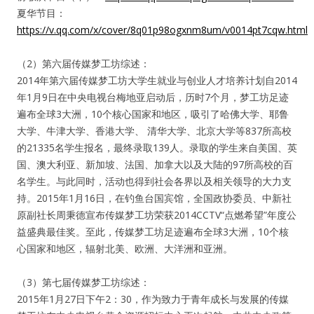
夏华节目：
https://v.qq.com/x/cover/8q01p98ogxnm8um/v0014pt7cqw.html
（2）第六届传媒梦工坊综述：
2014年第六届传媒梦工坊大学生就业与创业人才培养计划自2014
年1月9日在中央电视台梅地亚启动后，历时7个月，梦工坊足迹
遍布全球3大洲，10个核心国家和地区，吸引了哈佛大学、耶鲁
大学、牛津大学、香港大学、 清华大学、北京大学等837所高校
的21335名学生报名，最终录取139人。录取的学生来自美国、英
国、澳大利亚、新加坡、法国、加拿大以及大陆的97所高校的百
名学生。与此同时，活动也得到社会各界以及相关领导的大力支
持。2015年1月16日，在钓鱼台国宾馆，全国政协委员、中新社
原副社长周秉德宣布传媒梦工坊荣获2014CCTV“点燃希望”年度公
益盛典最佳奖。至此，传媒梦工坊足迹遍布全球3大洲，10个核
心国家和地区，辐射北美、欧洲、大洋洲和亚洲。
（3）第七届传媒梦工坊综述：
2015年1月27日下午2：30，作为致力于青年成长与发展的传媒