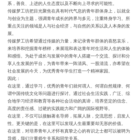
系，善良、上进的人生态度以及不断向上寻求的可能性。
传媒梦工坊把目光聚焦在具有时代气息的青年群体身上，以就业
人脉圈
与创业为主题，强调青年成长的跨界与多元，注重终身学习。所
重点关注的领域是人与社会经济，与自然的关系以及人本身的发
信息圈
展。
传媒梦工坊希望通过传媒的力量，来记录青年群体的喜怒哀乐，
品牌的力量
来培养和挖掘青年榜样，来展现和表达青年对生活和人生的体验
和感悟。为处于成长与发展中的青年人搭建一个交流、探讨和分
享人生发展的平台，为青年带来一阵清风、一股清流，亦希望在
社会发展的今天，为优秀青年学生打造一个精神家园。
因此：
在这里，通过学习，优秀的青年们就何谓人、何谓自然规律、何
谓中国传统文化等问题进行探讨。通过社会生活实践，广泛、综
合地学习经济和教育等各种社会活动的真谛，培养坚定的信念、
高度的责任感、过硬的实践能力和广阔的国际视野等。
在这里，不仅可以接触著名导师，拓展人脉，交流思想，启发人
性。更关键的是，在这里可以发现人生最重要却无形的价值。
在这里，对培养青年人才怀有真挚之心的有识之士都可以被聘为
导师，我们注重师生关系和同学关系。