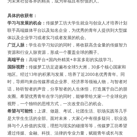
为未来社会各界的精英，成为幸福且有价值的人。
具体的收获有：
学习与发展的机会：
传媒梦工坊大学生就业与创业人才培养计划
联手高端媒体平台以及知名企业，为优秀的青年人提供到大型媒
体以及企业学习或者实习或者发展的机会。
广泛人脉：
学生在学习知识的同时，将收获高含金量的传媒智力
资源和行业人脉资源，形成一个覆盖全球的圈子。
高端平台：
高端平台+国内外精英+丰富多彩的实战学习。
国际视野：
传媒梦工坊足迹遍布全球5大洲，30多个核心国家和
地区。经过13年的积累与发展，培养了近2000名优秀青年。同
时，导师均来自传媒界或企业界、经济界等领袖人物，与智者对
话，聆听智者的声音，分享智者的人生体悟，打造属于自己的朋
友圈。希望优秀青年在学习的同时，能够带给大家一个全球化的
视野，一个独特的思维方式，一次改变自己的机会。
希望与可能性：
上课、做题、考试，社团生活、职场实践等几乎
是大学生生活的全部。面对未来，大家心中有很多疑问，职业选
择与个人价值的实现，理想与现实的碰撞等等，传媒梦工坊希望
通过传媒、金融、科技、法律的专业力量，赋能青年成长与发