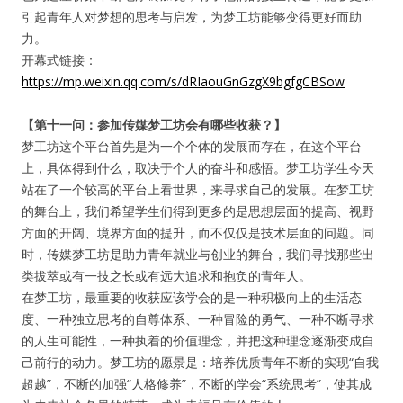
引起青年人对梦想的思考与启发，为梦工坊能够变得更好而助
力。
开幕式链接：
https://mp.weixin.qq.com/s/dRIaouGnGzgX9bgfgCBSow
【第十一问：参加传媒梦工坊会有哪些收获？】
梦工坊这个平台首先是为一个个体的发展而存在，在这个平台
上，具体得到什么，取决于个人的奋斗和感悟。梦工坊学生今天
站在了一个较高的平台上看世界，来寻求自己的发展。在梦工坊
的舞台上，我们希望学生们得到更多的是思想层面的提高、视野
方面的开阔、境界方面的提升，而不仅仅是技术层面的问题。同
时，传媒梦工坊是助力青年就业与创业的舞台，我们寻找那些出
类拔萃或有一技之长或有远大追求和抱负的青年人。
在梦工坊，最重要的收获应该学会的是一种积极向上的生活态
度、一种独立思考的自尊体系、一种冒险的勇气、一种不断寻求
的人生可能性，一种执着的价值理念，并把这种理念逐渐变成自
己前行的动力。梦工坊的愿景是：培养优质青年不断的实现“自我
超越”，不断的加强“人格修养”，不断的学会“系统思考”，使其成