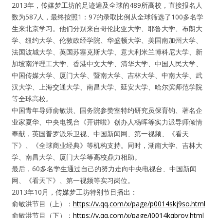
2013年，传媒梦工坊的足迹遍及全球的489所高校，直接报名人
数为587人，最终按照1：97的录取比例从全球筛选了100多名学
生来北京学习。他们分别来自哥伦比亚大学、耶鲁大学、布朗大
学、纽约大学、伦敦政经学院、华盛顿大学、美国南加州大学、
法国波城大学、英国苏塞克斯大学、意大利米兰博科尼大学、新
加坡南洋理工大学、香港中文大学、清华大学、中国人民大学、
中国传媒大学、厦门大学、暨南大学、吉林大学、中南大学、武
汉大学、上海交通大学、南昌大学、延安大学、哈尔滨师范学院
等全球高校。
中国青年导师俞敏洪、国务院参赞室特约研究员保育钧、著名企
业家夏华、中央电视台《开讲啦》创办人杨晖等实力派导师倾情
奉献，英国普罗派乐卫视、中国新闻网、第一视频、《看天
下》、《全球商业经典》等机构支持。同时，湖南大学、吉林大
学、南昌大学、厦门大学等高校鼎力相助。
最后，60多名学生通过自己的努力走向中央电视台、中国新闻
网、《看天下》、第一视频等实习岗位。
2013年10月，传媒梦工坊特别节目播出：
俞敏洪节目（上）：
https://v.qq.com/x/page/p0014skj9so.html
俞敏洪节目（下）：
https://v.qq.com/x/page/i0014kqbrov.html