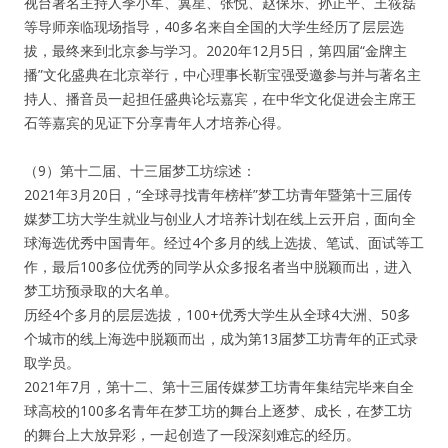
视台著名主持人季小军、冀星、张悦、赵保乐、孙正平、王筱磊
等导师亲临现场指导，40多名来自全国的大学生经历了层层选
拔，最终来到北京参与学习。2020年12月5日，第四届“金牌主
播”文化盛典在北京举行，中心理事长靳宝强受邀参与并与著名主
持人、播音员一起担任盛典论坛嘉宾，在中华文化促进会主席王
石等嘉宾的见证下分享青年人才培养心得。
（9）第十二届、十三届梦工坊综述：
2021年3月20日，“全球寻找青年榜样”梦工坊青年暨第十三届传
媒梦工坊大学生就业与创业人才培养计划在线上云开启，面向全
球海选优秀中国青年。经过4个多月的线上选拔、笔试、面试等工
作，最后100多位优秀的同学从众多报名者当中脱颖而出，进入
梦工坊预录取的大名单。
历经4个多月的层层选拔，100+优秀大学生从全球4大洲、50多
个城市的线上海选中脱颖而出，成为第13届梦工坊青年的正式录
取学员。
2021年7月，第十二、第十三届传媒梦工坊青年集结完毕来自全
球高校的100多名青年在梦工坊的舞台上逐梦、成长，在梦工坊
的舞台上大放异彩，一起创造了一段深刻难忘的经历。