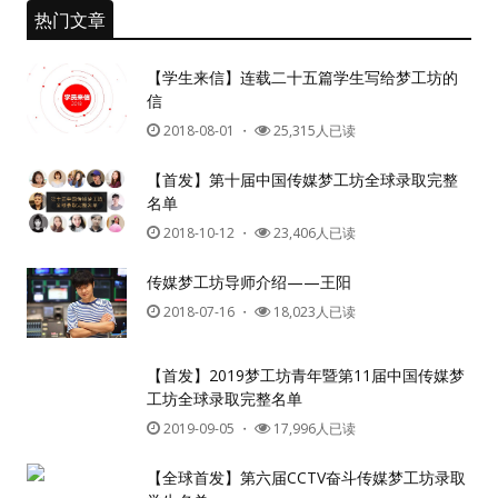
热门文章
【学生来信】连载二十五篇学生写给梦工坊的
信
2018-08-01
・
25,315人已读
【首发】第十届中国传媒梦工坊全球录取完整
名单
2018-10-12
・
23,406人已读
传媒梦工坊导师介绍——王阳
2018-07-16
・
18,023人已读
【首发】2019梦工坊青年暨第11届中国传媒梦
工坊全球录取完整名单
2019-09-05
・
17,996人已读
【全球首发】第六届CCTV奋斗传媒梦工坊录取