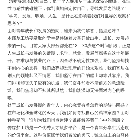
“清晰客观地认知自己，是一个人要用尽一生来探索的命题。在理
性与感性的碰撞下，你到底如何定位自己，寻找发展之路呢？”
纪录片3 我们都是青年偶像
“学习、发展、职场、人生，是什么在影响着我们对世界的观察和
思考？”
活动
面对青年成长和发展的疑问，谁来为我们解答，指点迷津？
本届梦工坊要录取的学生是伴随着改革开放出生、成长、发展起
来的一代。目前大家大部分都处在18—30岁这个时间阶段，正是
往届
人生成长与发展的关键期，求学、就业、发展等都将在这十年展
开。在求职与就业的路上，因全球不确定性加强，我们坚持却找
出彩2016
不到内心的支撑，我们放弃却发现新的开始太艰难，我们寄居在
别人的领地却又不情愿，我们坚守在自己的船上却难以靠岸。我
变革2015
们徘徊却丧失了应有的机遇，我们奋斗却看不清前方的急流险
滩。我们焦虑却不知其所以然，我们淡漠却无法面对内心的呼
逐梦2014
唤。
处于成长与发展期的青年人，内心究竟有着怎样的期待与困惑？
辉煌2013
在市场化和全球化的今天，我们如何寻找自己的精神家园？面对
种种疑问，谁能为我们指点迷津？谁能解答我们心中的困惑？
精彩2012
传媒梦工坊是一个优秀人才筑梦平台，是一个青年分享生活态度
的价值平台。这种价值赋予我们冒险的勇气，独立自主的自尊体
梦工坊圈