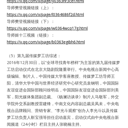
https://v.qq.com/x/page/y0363hr3cef.html
导师樊登视频链接（上）：
https://v.qq.com/x/page/l0364686f2d.html
密码
导师樊登视频链接（下）：
https://v.qq.com/x/page/w0364wcq17g.html
忘记密码?
导师姬十三视频（链接）：
https://v.qq.com/x/page/b0363egibh6.html
记住我的登录状态
（5）第九届传媒梦工坊综述：
没帐号？
注册一个
2016年12月30日，以“全球寻找青年榜样”为主旨的第九届传媒梦
工坊启动仪式在北京大隐剧院隆重举行。中央电视台新闻中心高
级编辑、制片人，中国传媒大学客座教授、传媒梦工坊导师王
阳，清华大学中国与世界经济研究中心研究员袁钢明，中国国际
友谊促进会国际部顾问徐明岳，中国国际友谊促进会国际部刘美
军，阳光媒体集团副总裁、《杨澜访谈录》制片人马敬军，外交
学院外交系副教授雷建锋，中南文化内容副总裁吴凤未，中央电
视台品牌顾问、营销专家、“李光斗观察”创办人李光斗以及传媒
梦工坊负责人靳宝强等担任启动嘉宾，启动仪式由中央电视台新
闻频道《24小时》栏目主持人张晓楠主持。