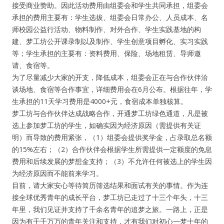
接受商业赞助。因此活动费用由组委会和学生共同承担，组委会
承担的费用主要有：学生选拔、组委会日常办公、人员成本、名
师校园公益行活动、物料制作、对外合作、学生实践基地的构
建、梦工坊公开课录制以及制作、学生创意项目孵化、实习实践
等；学生承担的主要有：资料费用、保险、场地租赁、导师邀
请、食宿等。
为了尽量减少大家的开支，降低成本，组委会正在与合作伙伴洽
谈场地、食宿等合作事宜，详细费用会在6月公布。根据往年，学
生承担的11天学习费用是4000+元，食宿成本单独核算。
梦工坊与合作伙伴达成战略合作，开通梦工坊绿色通道，凡是被
选上参加梦工坊的学生，如确实因为经济原因（需提供有关证
明）而导致的费用紧张，（1）组委会提供奖学金，占录取总名额
的15%左右；（2）合作伙伴会根据学生所需提供一定额度的免息
费用和后续发展的梦想金支持；（3）不允许任何被选上的学生因
为经济原因而不能前来学习。
目前，请大家安心等待简历筛选结果和面试有关的事情。作为连
接全球优秀青年的成长平台，梦工坊已走过了十三个年头，十三
年里，我们见证并支持了千余名青年的追梦之旅。一路上，正是
因为有千千万万的青年关注和支持，才有我们对初心一梦十年的