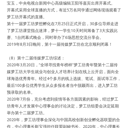
宝玉，中央电视台新闻中心高级编辑王阳等嘉宾出席开幕式。
开幕式采用全球直播的方式，有近5万名同学通过网络现场观看了
梦工坊开幕式的直播。
第十一届梦工坊梦想孵化在7月25日正式开启，30多位导师走进
了梦工坊课堂指点迷津，梦十一学生10天时间筹备了3大实践比
赛、1台闭幕式晚会，同时举办了6场思想交流分享会。
2019年8月3日晚间，第十一届传媒梦工坊在北京顺利闭幕！
（8）第十二届传媒梦工坊综述：
2020年3月20日，“全球寻找青年榜样”梦工坊青年暨第十二届传
媒梦工坊大学生就业与创业人才培养计划在线上云开启，面向全
球海选优秀青年。经过4个多月的线上选拔、笔试、面试等工作，
最后100多位优秀学生从众多报名者当中脱颖而出，进入梦工坊
预录取的名单。
2020年7月份，充分考虑到疫情等各方面因素的影响，经过梦工
坊青年人才发展中心理事会的讨论决定，梦工坊组委会决定延期
举办第十二届梦工坊。
2020年，梦工坊理事会深化与中国高校创新创业孵化器联盟的合
作，中心理事长靳宝强担任联盟副秘书长。2020年，中心理事长