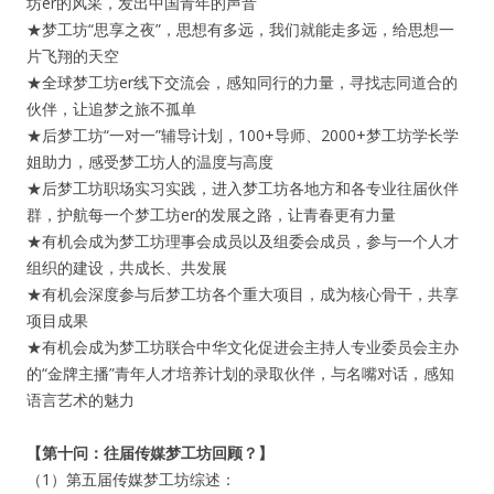
坊er的风采，发出中国青年的声音
★梦工坊“思享之夜”，思想有多远，我们就能走多远，给思想一
片飞翔的天空
★全球梦工坊er线下交流会，感知同行的力量，寻找志同道合的
伙伴，让追梦之旅不孤单
★后梦工坊“一对一”辅导计划，100+导师、2000+梦工坊学长学
姐助力，感受梦工坊人的温度与高度
★后梦工坊职场实习实践，进入梦工坊各地方和各专业往届伙伴
群，护航每一个梦工坊er的发展之路，让青春更有力量
★有机会成为梦工坊理事会成员以及组委会成员，参与一个人才
组织的建设，共成长、共发展
★有机会深度参与后梦工坊各个重大项目，成为核心骨干，共享
项目成果
★有机会成为梦工坊联合中华文化促进会主持人专业委员会主办
的“金牌主播”青年人才培养计划的录取伙伴，与名嘴对话，感知
语言艺术的魅力
【第十问：往届传媒梦工坊回顾？】
（1）第五届传媒梦工坊综述：