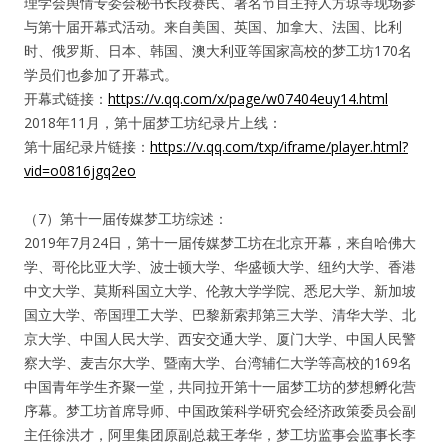
理学会舆情专委会秘书长段赛民、著名节目主持人方琼等现场参
与第十届开幕式活动。来自美国、英国、加拿大、法国、比利
时、俄罗斯、日本、韩国、澳大利亚等国家高校的梦工坊170名
学员们也参加了开幕式。
开幕式链接：
https://v.qq.com/x/page/w07404euy14.html
2018年11月，第十届梦工坊纪录片上线：
第十届纪录片链接：
https://v.qq.com/txp/iframe/player.html?
vid=o0816jgq2eo
（7）第十一届传媒梦工坊综述：
2019年7月24日，第十一届传媒梦工坊在北京开幕，来自哈佛大
学、哥伦比亚大学、波士顿大学、华盛顿大学、纽约大学、香港
中文大学、莫斯科国立大学、伦敦大学学院、悉尼大学、新加坡
国立大学、帝国理工大学、巴黎新索邦第三大学、清华大学、北
京大学、中国人民大学、西安交通大学、厦门大学、中国人民警
察大学、麦吉尔大学、暨南大学、台湾辅仁大学等高校的169名
中国青年学生齐聚一堂，共同拉开第十一届梦工坊的梦想孵化营
序幕。梦工坊首席导师、中国政策科学研究会经济政策委员会副
主任徐洪才，阿里集团原副总裁王孝华，梦工坊监事会监事长李