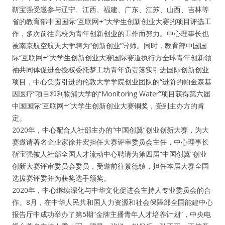
靳宝强受邀参与辽宁、江西、福建、广东、江苏、山西、吉林等
省的教育部中国国际“互联网+”大学生创新创业大赛的项目评选工
作，多次前往高校为青年创新创业的工作而努力。中心理事长也
被南京航空航天大学聘为“创新创业”导师。同时，教育部中国国
际“互联网+”大学生创新创业大赛国际赛道执行方全球青年创新领
袖共同体促进会授权委托梦工坊青年负责落实引进国际创新创业
项目，中心负责引进的伦敦大学学院创业团队的“进阶的帕金森基
因医疗”项目和利物浦大学的“Monitoring Water”项目获得第六届
中国国际“互联网+”大学生创新创业大赛铜奖，受到主办方的肯
定。
2020年，中心配合人社部主办的“中国创翼”创业创新大赛，为大
赛邀请著名企业家徐井宏担任大赛评审委员会主任，中心理事长
靳宝强被人社部全国人才流动中心聘请为第四届“中国创翼”创业
创新大赛评审委员会委员，受邀前往景德镇，担任本届大赛全国
选拔赛评委并为获奖选手颁奖。
2020年，中心继续深化与中华文化促进会主持人专业委员会的合
作。8月，在中华人民共和国人力资源和社会保障部全国能建中心
报告厅中成功举办了第5期“金牌主播青年人才培养计划”，中央电