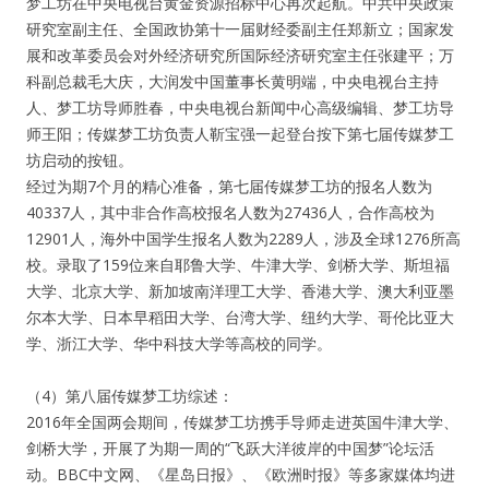
梦工坊在中央电视台黄金资源招标中心再次起航。中共中央政策
研究室副主任、全国政协第十一届财经委副主任郑新立；国家发
展和改革委员会对外经济研究所国际经济研究室主任张建平；万
科副总裁毛大庆，大润发中国董事长黄明端，中央电视台主持
人、梦工坊导师胜春，中央电视台新闻中心高级编辑、梦工坊导
师王阳；传媒梦工坊负责人靳宝强一起登台按下第七届传媒梦工
坊启动的按钮。
经过为期7个月的精心准备，第七届传媒梦工坊的报名人数为
40337人，其中非合作高校报名人数为27436人，合作高校为
12901人，海外中国学生报名人数为2289人，涉及全球1276所高
校。录取了159位来自耶鲁大学、牛津大学、剑桥大学、斯坦福
大学、北京大学、新加坡南洋理工大学、香港大学、澳大利亚墨
尔本大学、日本早稻田大学、台湾大学、纽约大学、哥伦比亚大
学、浙江大学、华中科技大学等高校的同学。
（4）第八届传媒梦工坊综述：
2016年全国两会期间，传媒梦工坊携手导师走进英国牛津大学、
剑桥大学，开展了为期一周的“飞跃大洋彼岸的中国梦”论坛活
动。BBC中文网、《星岛日报》、《欧洲时报》等多家媒体均进