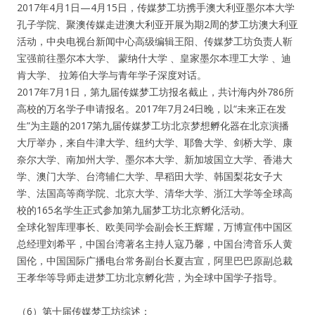
2017年4月1日—4月15日，传媒梦工坊携手澳大利亚墨尔本大学
孔子学院、聚澳传媒走进澳大利亚开展为期2周的梦工坊澳大利亚
活动，中央电视台新闻中心高级编辑王阳、传媒梦工坊负责人靳
宝强前往墨尔本大学、 蒙纳什大学 、皇家墨尔本理工大学 、迪
肯大学、 拉筹伯大学与青年学子深度对话。
2017年7月1日，第九届传媒梦工坊报名截止，共计海内外786所
高校的万名学子申请报名。2017年7月24日晚，以“未来正在发
生”为主题的2017第九届传媒梦工坊北京梦想孵化器在北京演播
大厅举办，来自牛津大学、纽约大学、耶鲁大学、剑桥大学、康
奈尔大学、南加州大学、墨尔本大学、新加坡国立大学、香港大
学、澳门大学、台湾辅仁大学、早稻田大学、韩国梨花女子大
学、法国高等商学院、北京大学、清华大学、浙江大学等全球高
校的165名学生正式参加第九届梦工坊北京孵化活动。
全球化智库理事长、欧美同学会副会长王辉耀，万博宣伟中国区
总经理刘希平，中国台湾著名主持人寇乃馨，中国台湾音乐人黄
国伦，中国国际广播电台常务副台长夏吉宣，阿里巴巴原副总裁
王孝华等导师走进梦工坊北京孵化营，为全球中国学子指导。
（6）第十届传媒梦工坊综述：