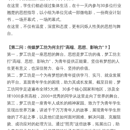
在这里，学生们都必须过集体生活，在十一天内参与30多位行业
翘楚的思想指导，以小组为单位完成一部微电影，一份商业计划
书，一场开幕式，一场闭幕式。
在这里，不仅有温度，深度和态度，更有闪烁人性美的思想与舞
台。
【第二问：传媒梦工坊为何主打“高端、思想、影响力”？】
第一，梦工坊是一座思想的舞台。思想是梦工坊的魂，梦工坊主
打“高端、思想、影响力”，为青年提供正能量。坚信有梦想的人
生更有意义，也深信努力、奋斗、坚持的价值。
第二，梦工坊是一个为有梦想的青年提供学习、实习、就业发展
的平台。直面青年学生的困境，助力其成长发展。截至目前，梦
工坊同学足迹遍布全球5大洲、30多个核心国家和地区，涉及全
球1000多所高校，2000+优秀的同学从这里走向了世界的舞台。
第三，梦工坊是一座青年人成长的精神家园。致力于为青年学生
呈现出世界万象，讲述千千万万青年人的故事，展现青年学生所
做的了不起之事，以及他们是如何面对困难、解决问题、克服阻
挠、成功应对的处理方法。通过“照亮”这些故事，拓展出口，助