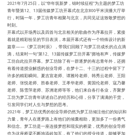
2021年7月25日，以“华年筑新梦，锦时续征程”为主题的梦工坊
青年暨第12、13届传媒梦工坊开幕式在北京800平米演播大厅举
行，时隔一年，梦工坊青年相聚与北京，共同见证这致敬梦想的
时刻。
开幕式以开场秀以及四首与北京相关的歌曲作为序幕拉开，紧接
着就是精彩纷呈的节目表演，本届开幕式还有一个特殊设计的新
篇章——《梦工坊时辰》，带我们回顾了与梦工坊成长的点点滴
滴，结束时一句“第12、13届传媒梦工坊开幕”掷地有声，传媒梦
工坊自此拉开序幕。梦工坊除了有一群逐梦的有志青年外，还拥
有着传道授业解惑的创业导师，在梦十二、十三的过程中留下了
许多的精彩瞬间。夏吉宣老师、谭雅玲老师、韩秀云老师、王阳
老师、张悦老师、胜春老师、王孝华老师、黄国伦老师、寇乃馨
老师、陈雪萍老师、苏洲老师等等，他们来自各行各业，齐聚梦
工坊为梦工坊青年讲述自己的经历和心得，分享了满满的干货，
引发同学们对人生与梦想的思考。
2021年，梦工坊优秀的创业导师仍然为梦工坊倾注他们的知识和
力量，青年人在逐梦路上有他们的倾囊相助，更加多了一份勇气
和信念。梦工坊是一座连接梦想和现实的桥梁，优秀的创业导师
也为这座桥梁不断地添砖加瓦，有了他们的授业传道，能够更加