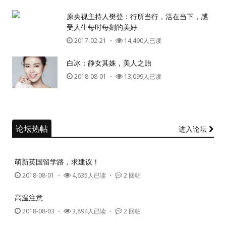
原央视主持人樊登：行所当行，活在当下，感
受人生每时每刻的美好
2017-02-21
・
14,490人已读
白冰：静女其姝，美人之贻
2018-08-01
・
13,099人已读
论坛热帖
进入论坛
萌新英国留学路，求建议！
2018-08-01
・
4,635人已读 ・
2 回帖
高温注意
2018-08-03
・
3,894人已读 ・
2 回帖