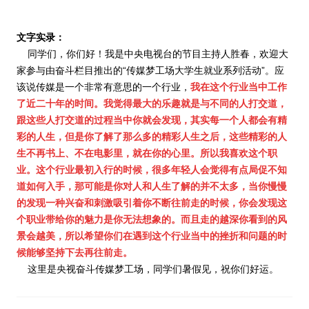
人脉圈
文字实录：
同学们，你们好！我是中央电视台的节目主持人胜春，欢迎大
信息圈
家参与由奋斗栏目推出的“传媒梦工场大学生就业系列活动”。应
该说传媒是一个非常有意思的一个行业，
我在这个行业当中工作
品牌的力量
了近二十年的时间。我觉得最大的乐趣就是与不同的人打交道，
跟这些人打交道的过程当中你就会发现，其实每一个人都会有精
彩的人生，但是你了解了那么多的精彩人生之后，这些精彩的人
生不再书上、不在电影里，就在你的心里。所以我喜欢这个职
业。这个行业最初入行的时候，很多年轻人会觉得有点局促不知
道如何入手，那可能是你对人和人生了解的并不太多，当你慢慢
的发现一种兴奋和刺激吸引着你不断往前走的时候，你会发现这
个职业带给你的魅力是你无法想象的。而且走的越深你看到的风
景会越美，所以希望你们在遇到这个行业当中的挫折和问题的时
候能够坚持下去再往前走。
这里是央视奋斗传媒梦工场，同学们暑假见，祝你们好运。