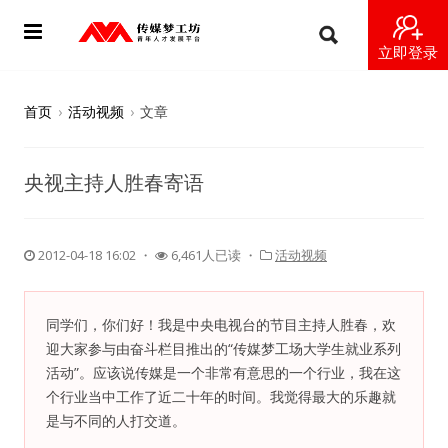
立即登录
首页
首页
›
活动视频
›
文章
动态
央视主持人胜春寄语
导师
梦之星
2012-04-18 16:02
・
6,461人已读 ・
活动视频
视频
同学们，你们好！我是中央电视台的节目主持人胜春，欢
梦工坊视频
迎大家参与由奋斗栏目推出的“传媒梦工场大学生就业系列
活动”。应该说传媒是一个非常有意思的一个行业，我在这
纪录片1 梦想开始的地方
个行业当中工作了近二十年的时间。我觉得最大的乐趣就
是与不同的人打交道。
纪录片2 青年人不同活法