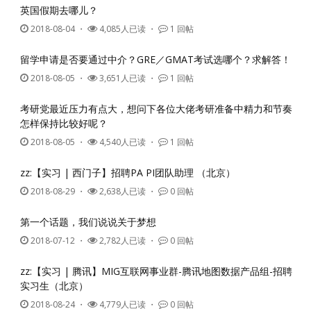
英国假期去哪儿？
2018-08-04
・
4,085人已读 ・
1 回帖
留学申请是否要通过中介？GRE／GMAT考试选哪个？求解答！
2018-08-05
・
3,651人已读 ・
1 回帖
考研党最近压力有点大，想问下各位大佬考研准备中精力和节奏
怎样保持比较好呢？
2018-08-05
・
4,540人已读 ・
1 回帖
zz:【实习 | 西门子】招聘PA PI团队助理 （北京）
2018-08-29
・
2,638人已读 ・
0 回帖
第一个话题，我们说说关于梦想
2018-07-12
・
2,782人已读 ・
0 回帖
zz:【实习 | 腾讯】MIG互联网事业群-腾讯地图数据产品组-招聘
实习生（北京）
2018-08-24
・
4,779人已读 ・
0 回帖