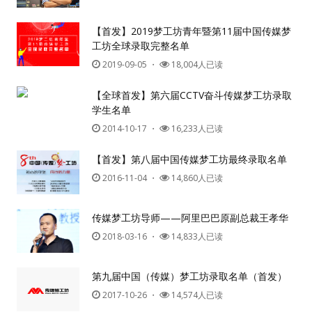
密码
【首发】2019梦工坊青年暨第11届中国传媒梦
工坊全球录取完整名单
忘记密码?
2019-09-05
・
18,004人已读
记住我的登录状态
【全球首发】第六届CCTV奋斗传媒梦工坊录取
学生名单
没帐号？
注册一个
2014-10-17
・
16,233人已读
【首发】第八届中国传媒梦工坊最终录取名单
2016-11-04
・
14,860人已读
传媒梦工坊导师——阿里巴巴原副总裁王孝华
2018-03-16
・
14,833人已读
第九届中国（传媒）梦工坊录取名单（首发）
2017-10-26
・
14,574人已读