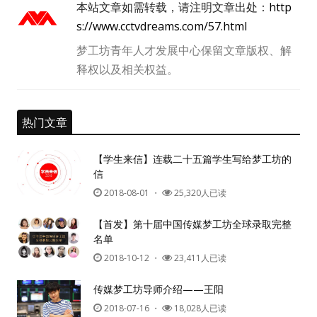
本站文章如需转载，请注明文章出处：
http
s://www.cctvdreams.com/57.html
梦工坊青年人才发展中心保留文章版权、解
释权以及相关权益。
热门文章
【学生来信】连载二十五篇学生写给梦工坊的
信
2018-08-01
・
25,320人已读
【首发】第十届中国传媒梦工坊全球录取完整
名单
2018-10-12
・
23,411人已读
用户名或Email
传媒梦工坊导师介绍——王阳
2018-07-16
・
18,028人已读