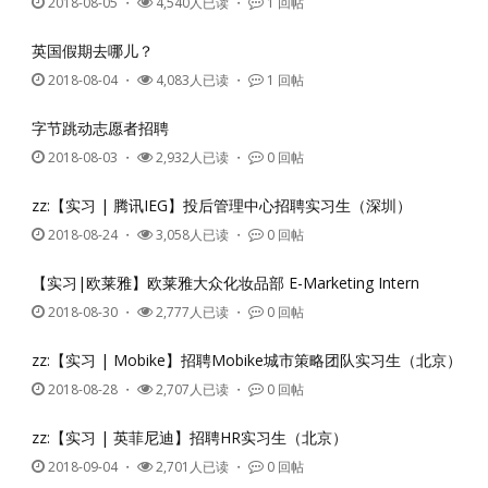
2018-08-05
・
4,540人已读 ・
1 回帖
英国假期去哪儿？
2018-08-04
・
4,083人已读 ・
1 回帖
字节跳动志愿者招聘
2018-08-03
・
2,932人已读 ・
0 回帖
zz:【实习 | 腾讯IEG】投后管理中心招聘实习生（深圳）
2018-08-24
・
3,058人已读 ・
0 回帖
【实习|欧莱雅】欧莱雅大众化妆品部 E-Marketing Intern
2018-08-30
・
2,777人已读 ・
0 回帖
zz:【实习 | Mobike】招聘Mobike城市策略团队实习生（北京）
2018-08-28
・
2,707人已读 ・
0 回帖
zz:【实习 | 英菲尼迪】招聘HR实习生（北京）
2018-09-04
・
2,701人已读 ・
0 回帖