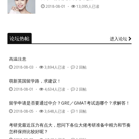
记住我的登录状态
2018-08-01
・
13,095人已读
没帐号？
注册一个
论坛热帖
进入论坛
高温注意
2018-08-03
・
3,894人已读 ・
2 回帖
萌新英国留学路，求建议！
2018-08-01
・
4,634人已读 ・
2 回帖
留学申请是否要通过中介？GRE／GMAT考试选哪个？求解答！
2018-08-05
・
3,648人已读 ・
1 回帖
考研党最近压力有点大，想问下各位大佬考研准备中精力和节奏
怎样保持比较好呢？