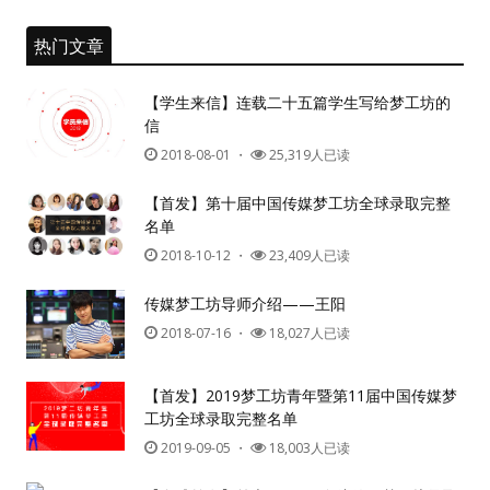
热门文章
纪录片3 我们都是青年偶像
【学生来信】连载二十五篇学生写给梦工坊的
活动
信
2018-08-01
・
25,319人已读
往届
【首发】第十届中国传媒梦工坊全球录取完整
出彩2016
名单
2018-10-12
・
23,409人已读
变革2015
传媒梦工坊导师介绍——王阳
逐梦2014
2018-07-16
・
18,027人已读
辉煌2013
【首发】2019梦工坊青年暨第11届中国传媒梦
工坊全球录取完整名单
精彩2012
2019-09-05
・
18,003人已读
梦工坊圈