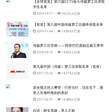
【全球首发】第六届CCTV奋斗传媒梦工坊录取
学生名单
人脉圈
2014-10-17
・
16,232人已读
【首发】第八届中国传媒梦工坊最终录取名单
信息圈
2016-11-04
・
14,859人已读
品牌的力量
传媒梦工坊导师——阿里巴巴原副总裁王孝华
2018-03-16
・
14,832人已读
第九届中国（传媒）梦工坊录取名单（首发）
用户名或Email
2017-10-26
・
14,574人已读
原央视主持人樊登：行所当行，活在当下，感
受人生每时每刻的美好
密码
2017-02-21
・
14,489人已读
忘记密码?
白冰：静女其姝，美人之贻