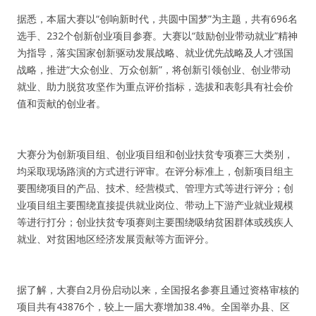
据悉，本届大赛以“创响新时代，共圆中国梦”为主题，共有696名
纪录片3 我们都是青年偶像
选手、232个创新创业项目参赛。大赛以“鼓励创业带动就业”精神
为指导，落实国家创新驱动发展战略、就业优先战略及人才强国
活动
战略，推进“大众创业、万众创新”，将创新引领创业、创业带动
就业、助力脱贫攻坚作为重点评价指标，选拔和表彰具有社会价
值和贡献的创业者。
往届
出彩2016
大赛分为创新项目组、创业项目组和创业扶贫专项赛三大类别，
均采取现场路演的方式进行评审。在评分标准上，创新项目组主
变革2015
要围绕项目的产品、技术、经营模式、管理方式等进行评分；创
业项目组主要围绕直接提供就业岗位、带动上下游产业就业规模
逐梦2014
等进行打分；创业扶贫专项赛则主要围绕吸纳贫困群体或残疾人
就业、对贫困地区经济发展贡献等方面评分。
辉煌2013
精彩2012
据了解，大赛自2月份启动以来，全国报名参赛且通过资格审核的
项目共有43876个，较上一届大赛增加38.4%。全国举办县、区
梦工坊圈