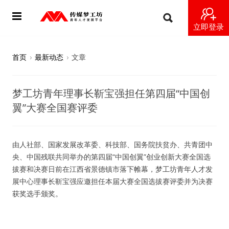
立即登录
首页
首页
›
最新动态
›
文章
动态
梦工坊青年理事长靳宝强担任第四届“中国创
导师
翼”大赛全国赛评委
梦之星
由人社部、国家发展改革委、科技部、国务院扶贫办、共青团中
视频
央、中国残联共同举办的第四届“中国创翼”创业创新大赛全国选
拔赛和决赛日前在江西省景德镇市落下帷幕，梦工坊青年人才发
梦工坊视频
展中心理事长靳宝强应邀担任本届大赛全国选拔赛评委并为决赛
获奖选手颁奖。
纪录片1 梦想开始的地方
纪录片2 青年人不同活法