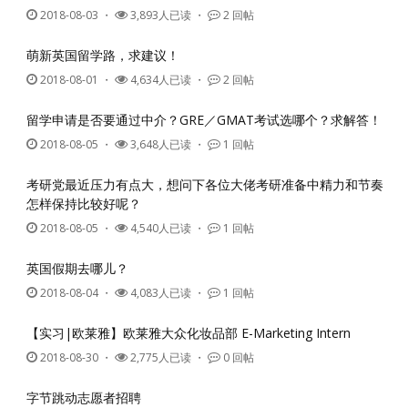
2018-08-03
・
3,893人已读 ・
2 回帖
萌新英国留学路，求建议！
2018-08-01
・
4,634人已读 ・
2 回帖
留学申请是否要通过中介？GRE／GMAT考试选哪个？求解答！
2018-08-05
・
3,648人已读 ・
1 回帖
考研党最近压力有点大，想问下各位大佬考研准备中精力和节奏
怎样保持比较好呢？
2018-08-05
・
4,540人已读 ・
1 回帖
英国假期去哪儿？
2018-08-04
・
4,083人已读 ・
1 回帖
【实习|欧莱雅】欧莱雅大众化妆品部 E-Marketing Intern
2018-08-30
・
2,775人已读 ・
0 回帖
字节跳动志愿者招聘