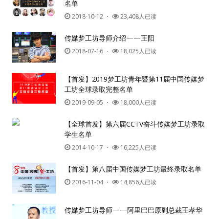
名单
2018-10-12
・
23,408人已读
传媒梦工坊导师介绍——王阳
2018-07-16
・
18,025人已读
【首发】2019梦工坊青年暨第11届中国传媒梦
工坊全球录取完整名单
用户名或Email
2019-09-05
・
18,000人已读
【全球首发】第六届CCTV奋斗传媒梦工坊录取
学生名单
密码
2014-10-17
・
16,225人已读
忘记密码?
【首发】第八届中国传媒梦工坊最终录取名单
记住我的登录状态
2016-11-04
・
14,856人已读
传媒梦工坊导师——阿里巴巴原副总裁王孝华
没帐号？
注册一个