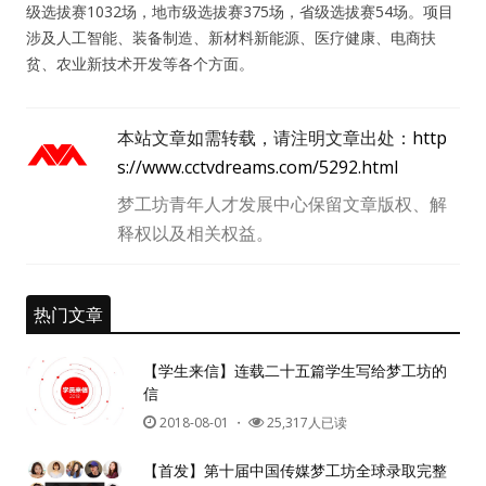
级选拔赛1032场，地市级选拔赛375场，省级选拔赛54场。项目
涉及人工智能、装备制造、新材料新能源、医疗健康、电商扶
人脉圈
贫、农业新技术开发等各个方面。
信息圈
本站文章如需转载，请注明文章出处：
http
品牌的力量
s://www.cctvdreams.com/5292.html
梦工坊青年人才发展中心保留文章版权、解
释权以及相关权益。
热门文章
【学生来信】连载二十五篇学生写给梦工坊的
信
2018-08-01
・
25,317人已读
【首发】第十届中国传媒梦工坊全球录取完整