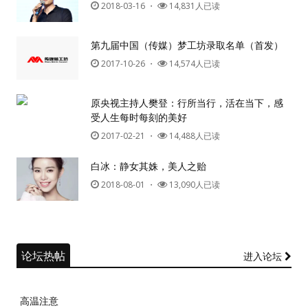
2018-03-16
・
14,831人已读
第九届中国（传媒）梦工坊录取名单（首发）
2017-10-26
・
14,574人已读
原央视主持人樊登：行所当行，活在当下，感
受人生每时每刻的美好
2017-02-21
・
14,488人已读
白冰：静女其姝，美人之贻
2018-08-01
・
13,090人已读
论坛热帖
进入论坛
高温注意