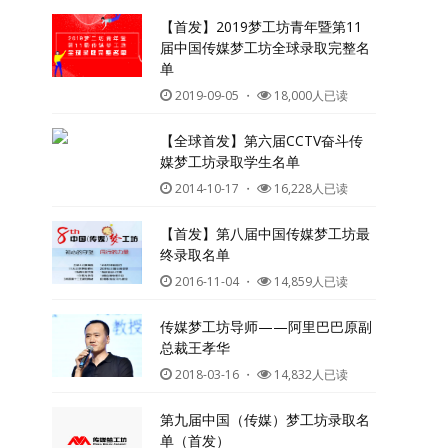
【首发】2019梦工坊青年暨第11
届中国传媒梦工坊全球录取完整名
单
2019-09-05
・
18,000人已读
【全球首发】第六届CCTV奋斗传
媒梦工坊录取学生名单
2014-10-17
・
16,228人已读
【首发】第八届中国传媒梦工坊最
终录取名单
2016-11-04
・
14,859人已读
传媒梦工坊导师——阿里巴巴原副
总裁王孝华
2018-03-16
・
14,832人已读
第九届中国（传媒）梦工坊录取名
单（首发）