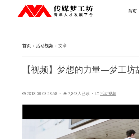
首页
首页
›
活动视频
›
文章
【视频】梦想的力量—梦工坊
2018-08-03 23:58
・
7,843人已读 ・
活动视频
视
频
播
放