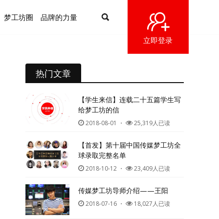
梦工坊圈
品牌的力量
立即登录
热门文章
【学生来信】连载二十五篇学生写
给梦工坊的信
2018-08-01
・
25,319人已读
【首发】第十届中国传媒梦工坊全
球录取完整名单
2018-10-12
・
23,409人已读
传媒梦工坊导师介绍——王阳
2018-07-16
・
18,027人已读