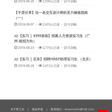
2018-08-28
・
2,593人已读 ・
0 回帖
【干货分享】论一名交互设计师的灵力修炼指南
（一）
2018-09-07
・
2,676人已读 ・
0 回帖
zz:【实习 | 4399游戏】招募人力资源实习生（广
州-校招方向）
2018-08-24
・
2,779人已读 ・
0 回帖
zz:【实习 | 京东】招聘HRBP助理实习生 （北京）
2018-08-28
・
2,613人已读 ・
0 回帖
关于梦工坊
|
报名申请
| 联系我们：
dreamsinfo@163.com