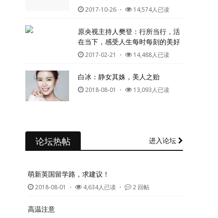
2017-10-26
・
14,574人已读
原央视主持人樊登：行所当行，活
在当下，感受人生每时每刻的美好
2017-02-21
・
14,488人已读
白冰：静女其姝，美人之贻
2018-08-01
・
13,093人已读
论坛热帖
进入论坛
萌新英国留学路，求建议！
2018-08-01
・
4,634人已读 ・
2 回帖
高温注意