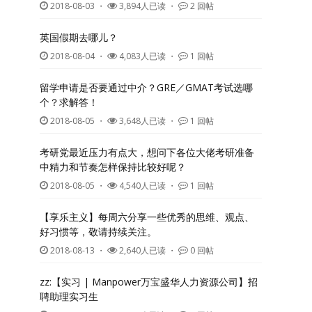
2018-08-03
・
3,894人已读 ・
2 回帖
英国假期去哪儿？
2018-08-04
・
4,083人已读 ・
1 回帖
留学申请是否要通过中介？GRE／GMAT考试选哪
个？求解答！
2018-08-05
・
3,648人已读 ・
1 回帖
考研党最近压力有点大，想问下各位大佬考研准备
中精力和节奏怎样保持比较好呢？
2018-08-05
・
4,540人已读 ・
1 回帖
【享乐主义】每周六分享一些优秀的思维、观点、
好习惯等，敬请持续关注。
2018-08-13
・
2,640人已读 ・
0 回帖
zz:【实习 | Manpower万宝盛华人力资源公司】招
聘助理实习生