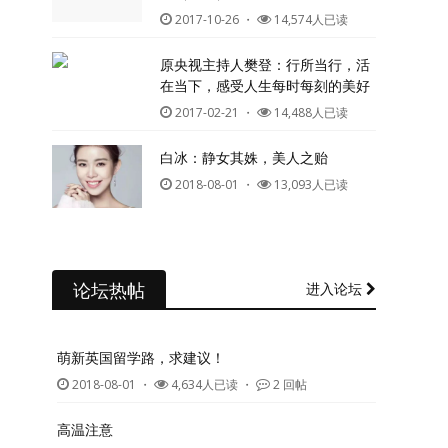
2017-10-26
・
14,574人已读
原央视主持人樊登：行所当行，活
在当下，感受人生每时每刻的美好
2017-02-21
・
14,488人已读
白冰：静女其姝，美人之贻
2018-08-01
・
13,093人已读
论坛热帖
进入论坛
萌新英国留学路，求建议！
2018-08-01
・
4,634人已读 ・
2 回帖
高温注意