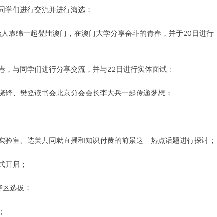
与同学们进行交流并进行海选；
创始人袁绵一起登陆澳门，在澳门大学分享奋斗的青春，并于20日进行
港，与同学们进行分享交流，并与22日进行实体面试；
用户名或Email
杨晓锋、樊登读书会北京分会会长李大兵一起传递梦想；
密码
闻实验室、选美共同就直播和知识付费的前景这一热点话题进行探讨；
忘记密码?
式开启；
记住我的登录状态
赛区选拔；
没帐号？
注册一个
；