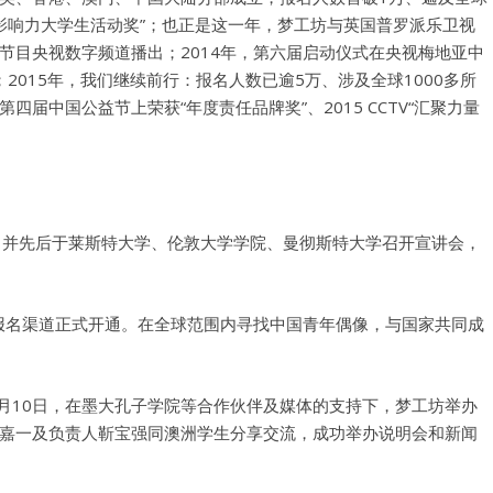
最具影响力大学生活动奖”；也正是这一年，梦工坊与英国普罗派乐卫视
节目央视数字频道播出；2014年，第六届启动仪式在央视梅地亚中
奖；2015年，我们继续前行：报名人数已逾5万、涉及全球1000多所
届中国公益节上荣获“年度责任品牌奖”、2015 CCTV“汇聚力量
幕，并先后于莱斯特大学、伦敦大学学院、曼彻斯特大学召开宣讲会，
，报名渠道正式开通。在全球范围内寻找中国青年偶像，与国家共同成
4月10日，在墨大孔子学院等合作伙伴及媒体的支持下，梦工坊举办
嘉一及负责人靳宝强同澳洲学生分享交流，成功举办说明会和新闻