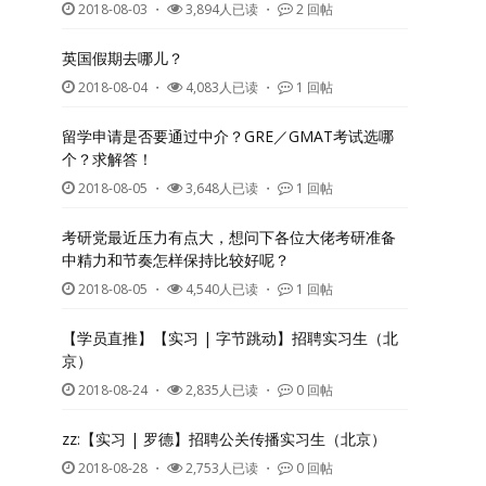
2018-08-03
・
3,894人已读 ・
2 回帖
英国假期去哪儿？
2018-08-04
・
4,083人已读 ・
1 回帖
留学申请是否要通过中介？GRE／GMAT考试选哪
个？求解答！
2018-08-05
・
3,648人已读 ・
1 回帖
考研党最近压力有点大，想问下各位大佬考研准备
中精力和节奏怎样保持比较好呢？
2018-08-05
・
4,540人已读 ・
1 回帖
【学员直推】【实习 | 字节跳动】招聘实习生（北
京）
2018-08-24
・
2,835人已读 ・
0 回帖
zz:【实习 | 罗德】招聘公关传播实习生（北京）
2018-08-28
・
2,753人已读 ・
0 回帖