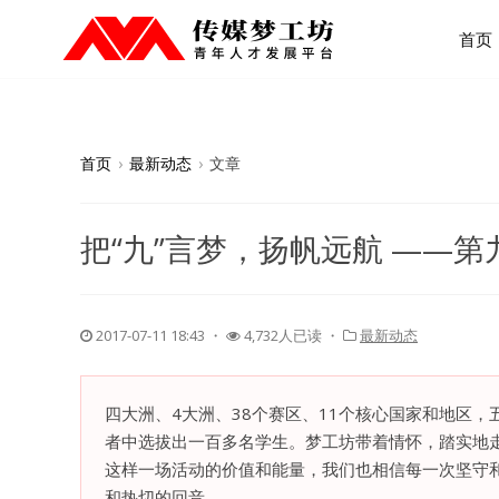
首页
首页
›
最新动态
›
文章
把“九”言梦，扬帆远航 ——
2017-07-11 18:43
・
4,732人已读 ・
最新动态
四大洲、4大洲、38个赛区、11个核心国家和地区
者中选拔出一百多名学生。梦工坊带着情怀，踏实地
这样一场活动的价值和能量，我们也相信每一次坚守
和热切的回音。