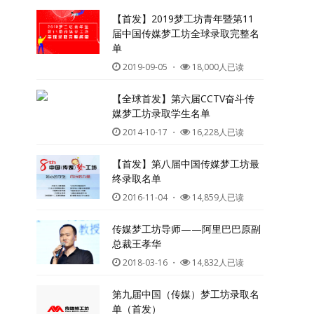
【首发】2019梦工坊青年暨第11
届中国传媒梦工坊全球录取完整名
单
2019-09-05
・
18,000人已读
【全球首发】第六届CCTV奋斗传
媒梦工坊录取学生名单
2014-10-17
・
16,228人已读
【首发】第八届中国传媒梦工坊最
终录取名单
2016-11-04
・
14,859人已读
传媒梦工坊导师——阿里巴巴原副
总裁王孝华
2018-03-16
・
14,832人已读
第九届中国（传媒）梦工坊录取名
单（首发）