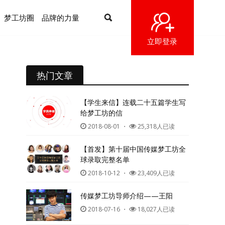
梦工坊圈
品牌的力量
立即登录
热门文章
【学生来信】连载二十五篇学生写
给梦工坊的信
2018-08-01
・
25,318人已读
【首发】第十届中国传媒梦工坊全
球录取完整名单
2018-10-12
・
23,409人已读
传媒梦工坊导师介绍——王阳
2018-07-16
・
18,027人已读