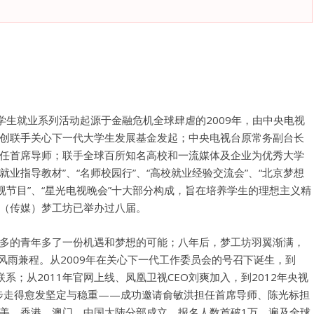
学生就业系列活动起源于金融危机全球肆虐的2009年，由中央电视
创联手关心下一代大学生发展基金发起；中央电视台原常务副台长
任首席导师；联手全球百所知名高校和一流媒体及企业为优秀大学
就业指导教材”、“名师校园行”、“高校就业经验交流会”、“北京梦想
制电视节目”、“星光电视晚会”十大部分构成，旨在培养学生的理想主义精
（传媒）梦工坊已举办过八届。
多的青年多了一份机遇和梦想的可能；八年后，梦工坊羽翼渐满，
风雨兼程。从2009年在关心下一代工作委员会的号召下诞生，到
系；从2011年官网上线、凤凰卫视CEO刘爽加入，到2012年央视
脚步走得愈发坚定与稳重——成功邀请俞敏洪担任首席导师、陈光标担
美、香港、澳门、中国大陆分部成立，报名人数首破1万、遍及全球