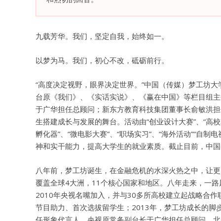
九载芳华。我们，坚定自我，始终如一。
以梦为马。我们，初心不改，砥砺前行。
“高度决定视野，眼界决定世界。”中国（传媒）梦工坊大
台原《我们》、《实话实说》、《赢在中国》等栏目组主
于广华担任总顾问；新东方教育科技集团董事长俞敏洪担
生搭建成长与发展的舞台。活动由“创业设计大赛”、“高校
孵化器”、“微电影大赛”、“职场实习”、“海外活动”“自
神和实干能力，提高大学生的就业素质。截止目前，中国
八年前，梦工坊诞生，在金融危机的水深火热之中，让更
覆盖全球4大洲，11个核心国家和地区。八年走来，一路
2010年央视名嘴加入，并与30多所高校建立起战略合作联
节目助力、首次选拔留学生；2013年，梦工坊成长的
任形象代言人、央视原常务副台长于广华担任总顾问，北