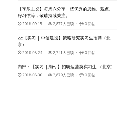
【享乐主义】每周六分享一些优秀的思维、观点、
好习惯等，敬请持续关注。
2018-09-15
・
2,877人已读 ・
0 回帖
zz:【实习 | 中信建投】策略研究实习生招聘（北
京）
2018-08-24
・
2,741人已读 ・
0 回帖
内部：【实习 |腾讯 】招聘运营类实习生 （北京）
2018-08-30
・
2,879人已读 ・
0 回帖