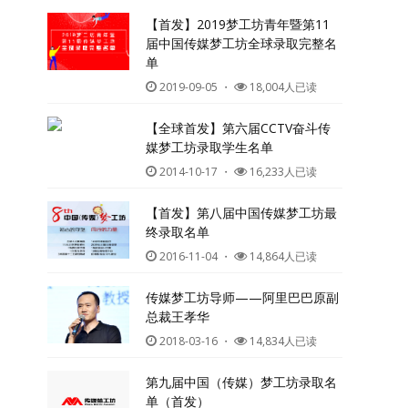
【首发】2019梦工坊青年暨第11
届中国传媒梦工坊全球录取完整名
单
2019-09-05
・
18,004人已读
【全球首发】第六届CCTV奋斗传
媒梦工坊录取学生名单
2014-10-17
・
16,233人已读
【首发】第八届中国传媒梦工坊最
终录取名单
2016-11-04
・
14,864人已读
传媒梦工坊导师——阿里巴巴原副
总裁王孝华
2018-03-16
・
14,834人已读
第九届中国（传媒）梦工坊录取名
单（首发）