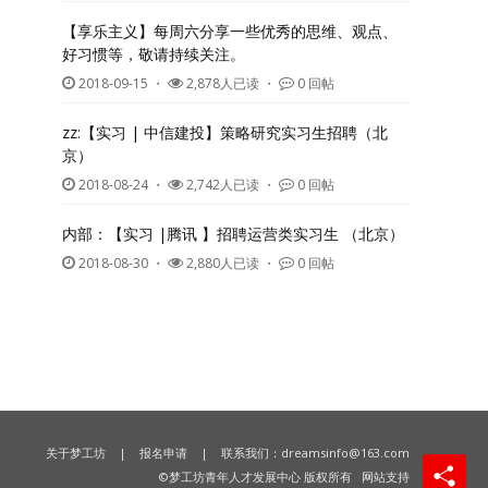
【享乐主义】每周六分享一些优秀的思维、观点、
好习惯等，敬请持续关注。
2018-09-15
・
2,878人已读 ・
0 回帖
zz:【实习 | 中信建投】策略研究实习生招聘（北
京）
2018-08-24
・
2,742人已读 ・
0 回帖
内部：【实习 |腾讯 】招聘运营类实习生 （北京）
2018-08-30
・
2,880人已读 ・
0 回帖
关于梦工坊
|
报名申请
| 联系我们：
dreamsinfo@163.com
©梦工坊青年人才发展中心 版权所有
网站支持