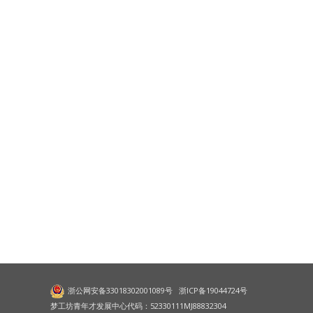
浙公网安备33018302001089号
浙ICP备19044724号
梦工坊青年才发展中心代码：52330111MJ88832304