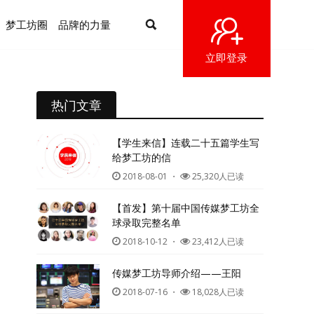
梦工坊圈
品牌的力量
立即登录
热门文章
【学生来信】连载二十五篇学生写
给梦工坊的信
2018-08-01
・
25,320人已读
【首发】第十届中国传媒梦工坊全
球录取完整名单
2018-10-12
・
23,412人已读
传媒梦工坊导师介绍——王阳
2018-07-16
・
18,028人已读