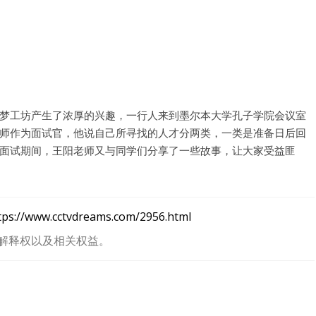
没帐号？
注册一个
梦工坊产生了浓厚的兴趣，一行人来到墨尔本大学孔子学院会议室
师作为面试官，他说自己所寻找的人才分两类，一类是准备日后回
面试期间，王阳老师又与同学们分享了一些故事，让大家受益匪
tps://www.cctvdreams.com/2956.html
解释权以及相关权益。