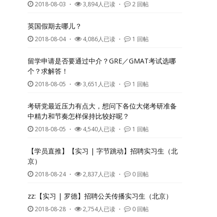
2018-08-03
・
3,894人已读 ・
2 回帖
英国假期去哪儿？
2018-08-04
・
4,086人已读 ・
1 回帖
留学申请是否要通过中介？GRE／GMAT考试选哪
个？求解答！
2018-08-05
・
3,651人已读 ・
1 回帖
考研党最近压力有点大，想问下各位大佬考研准备
中精力和节奏怎样保持比较好呢？
2018-08-05
・
4,540人已读 ・
1 回帖
【学员直推】【实习 | 字节跳动】招聘实习生（北
京）
2018-08-24
・
2,837人已读 ・
0 回帖
zz:【实习 | 罗德】招聘公关传播实习生（北京）
2018-08-28
・
2,754人已读 ・
0 回帖