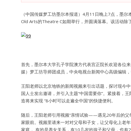
（中国传媒梦工坊墨尔本报道）4月11日晚上7点，墨
Old Arts的Theatre C如期举行，并圆满落幕。
首先，墨尔本大学孔子学院澳方代表宫正院长欢迎各位来
媒）梦工坊导师团成员，中央电视台新闻中心高级编辑，
王阳老师以北京地铁的新闻视频来引出话题，探讨现今中
国人士发出邀请，并引入主题“中国需要你”。紧接着，
造将来实现 “8小时可以走遍全中国”的快捷便利。
随后，王阳老师引用视频“亲情试验——遇见20年后的
家眼前。视频里请来一对对父母和子女，让父母化上老年
家庭， 有的是养女关系，有10几岁的孩子和父母，也有