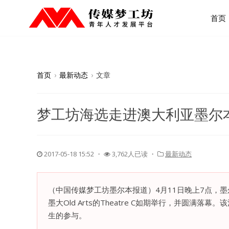
首页
首页
›
最新动态
›
文章
梦工坊海选走进澳大利亚墨尔
2017-05-18 15:52
・
3,762人已读 ・
最新动态
（中国传媒梦工坊墨尔本报道）4月11日晚上7点，
墨大Old Arts的Theatre C如期举行，并圆
生的参与。