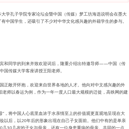
尔本大学孔子学院专家论坛会暨中国（传媒）梦工坊海选说明会在墨大
该活动除了有中国学生，还吸引了不少对中华文化感兴趣的外籍学生的参与。
宾和同学的到来并致欢迎词后，隆重介绍出特邀导师——中国（传
中国传媒大学客座讲授王阳老师。
国正敞开怀抱，欢迎来自世界各地的人才。他向对中文感兴趣的外
王阳老师以春运为例，作为一年一度人口最大规模的迁徙，高铁网的建
父母”，将中国人心底里血浓于水亲情至上的价值观更直观地呈现在大
妆以后，以20年后的形象出现在自己子女面前。他们中有的是单亲
20几30几岁的子女与母亲，还有一位身患重病的母亲。共同的一点