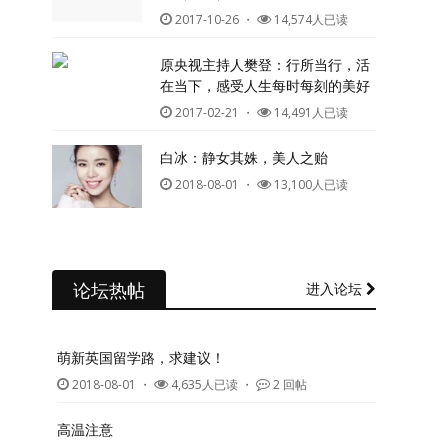
2017-10-26
・
14,574人已读
原央视主持人樊登：行所当行，活
在当下，感受人生每时每刻的美好
2017-02-21
・
14,491人已读
白冰：静女其姝，美人之贻
2018-08-01
・
13,100人已读
论坛热帖
进入论坛
萌新英国留学路，求建议！
2018-08-01
・
4,635人已读 ・
2 回帖
高温注意