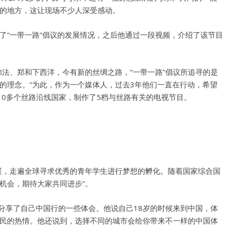
的地方，这让现场不少人深受感动。
了“一带一路”倡议的发展情况，之后他通过一段视频，介绍了该节目
佛法、郑和下西洋，今有新的丝绸之路，“一带一路”倡议所追寻的是
的理念。”为此，作为一个媒体人，过去3年他们一直在行动，希望
10多个丝路沿线国家，制作了5档与丝路有关的电视节目。
用户名或Email
密码
展，走遍全球寻求优秀的青年学生进行梦想的孵化。随着国家综合国
忘记密码?
机会，期待大家共同进步”。
记住我的登录状态
ay分享了自己中国行的一些体会。他说自己18岁的时候来到中国，体
民的热情。他还说到，选择不同的城市会给你带来不一样的中国体