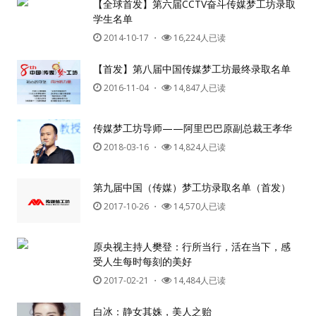
【全球首发】第六届CCTV奋斗传媒梦工坊录取
学生名单
2014-10-17
・
16,224人已读
【首发】第八届中国传媒梦工坊最终录取名单
2016-11-04
・
14,847人已读
传媒梦工坊导师——阿里巴巴原副总裁王孝华
2018-03-16
・
14,824人已读
第九届中国（传媒）梦工坊录取名单（首发）
2017-10-26
・
14,570人已读
原央视主持人樊登：行所当行，活在当下，感
受人生每时每刻的美好
2017-02-21
・
14,484人已读
白冰：静女其姝，美人之贻