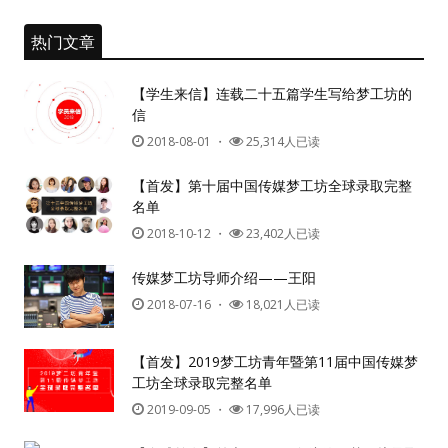
热门文章
用户名或Email
【学生来信】连载二十五篇学生写给梦工坊的
信
2018-08-01
・
25,314人已读
密码
【首发】第十届中国传媒梦工坊全球录取完整
名单
忘记密码?
2018-10-12
・
23,402人已读
记住我的登录状态
传媒梦工坊导师介绍——王阳
2018-07-16
・
18,021人已读
没帐号？
注册一个
【首发】2019梦工坊青年暨第11届中国传媒梦
工坊全球录取完整名单
2019-09-05
・
17,996人已读