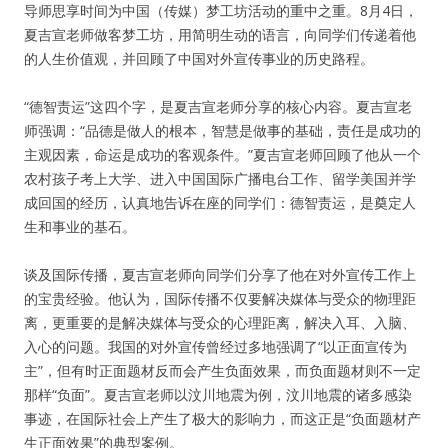
导师思享时间为中国（传媒）梦工坊活动的重中之重。8月4日，
夏吉宣老师做客梦工坊，用简明生动的语言，向同学们传递着他
人脉圈
的人生价值观，并回顾了中国对外宣传事业的历史路程。
信息圈
“德智责运”这四个字，是夏吉宣老师分享的核心内容。夏吉宣老
师强调：“品德是做人的根本，智慧是做事的基础，责任是成功的
品牌的力量
主观因素，命运是成功的客观条件。”夏吉宣老师回顾了他从一个
农村孩子考上大学、进入中国国际广播电台工作、留学美国并学
成回国的经历，认真地告诉在座的同学们：德智责运，是奠定⼈
生和事业的基⽯。
谈及国际传播，夏吉宣老师向同学们分享了他在对外宣传工作上
的宝贵经验。他认为，国际传播不仅要解决媒体与受众的物理距
离，更重要的是解决媒体与受众的⼼理距离，解决⼊耳、⼊脑、
⼊心的问题。我国的对外宣传曾经过多地强调了“以正面宣传为
主”，但有时正面题材反而会产生负面效果，而负面题材则不一定
那样“负面”。夏吉宣老师以汶川地震为例，汶川地震的诸多感染
事迹，在国际社会上产生了极大的影响力，而这正是“负面题材产
生正面效果”的典型案例。