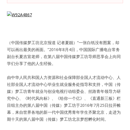
纪录片3 我们都是青年偶像
活动
（中国传媒梦工坊北京报道 记者夏靓）“一张白纸没有图案，却
往届
可以画出最美的画面。”2016年8月4日，中国国际广播电台常务
副台长夏吉宣老师，在第八届中国传媒梦工坊导师思享会上向同
出彩2016
学们分享了他的人生经验。
变革2015
由中华人民共和国人力资源和社会保障部全国人才流动中心、人
社部全国人才流动中心毕业生就业服务处指导和支持，中国（传
逐梦2014
媒）梦工坊青年就业与创业电视行动组委会、丝路青年领导力研
究中心、《时代风向标》、《给你一个亿》、《直通新三板》栏
辉煌2013
目组主办的第八届中国（传媒）梦工坊于2016年7月25日拉开帷
幕，来自世界各地的新一代中国优秀青年学生齐聚北京，走进为
精彩2012
期十天的第八届中国（传媒）梦工坊北京梦想孵化时间。
梦工坊圈