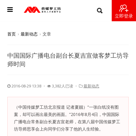
立即登录
首页
首页
›
最新动态
›
文章
动态
中国国际广播电台副台长夏吉宣做客梦工坊导
导师
师时间
梦之星
2016-08-29 13:38
・
3,382人已读 ・
最新动态
视频
梦工坊视频
（中国传媒梦工坊北京报道 记者夏靓）“一张白纸没有图
案，却可以画出最美的画面。”2016年8月4日，中国国际
纪录片1 梦想开始的地方
广播电台常务副台长夏吉宣老师，在第八届中国传媒梦工
坊导师思享会上向同学们分享了他的人生经验。
纪录片2 青年人不同活法