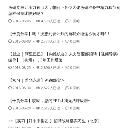
考研党最近压力有点大，想问下各位大佬考研准备中精力和节奏
怎样保持比较好呢？
2018-08-05
・
4,538人已读 ・
1 回帖
【干货分享】吼！没想到设计师的自我介绍这么玩才叫6！
2018-08-03
・
2,774人已读 ・
0 回帖
【就业 | 阿里巴巴】【内推机会】人力资源部招聘【视频导演/
编导】（杭州），3年工作经验
2018-08-25
・
2,896人已读 ・
0 回帖
【实习 | 普华永道】咨询部实习
2018-08-30
・
2,827人已读 ・
0 回帖
【干货分享】哎呦，您的PPT让我无法呼吸啦~
2018-08-20
・
2,817人已读 ・
0 回帖
zz:【实习 |好未来集团 】招聘战略部实习生（北京）