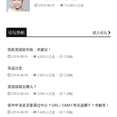
2018-08-01
・
13,085人已读
论坛热帖
进入论坛
萌新英国留学路，求建议！
2018-08-01
・
4,632人已读 ・
2 回帖
高温注意
2018-08-03
・
3,891人已读 ・
2 回帖
英国假期去哪儿？
2018-08-04
・
4,081人已读 ・
1 回帖
留学申请是否要通过中介？GRE／GMAT考试选哪个？求解答！
2018-08-05
・
3,645人已读 ・
1 回帖