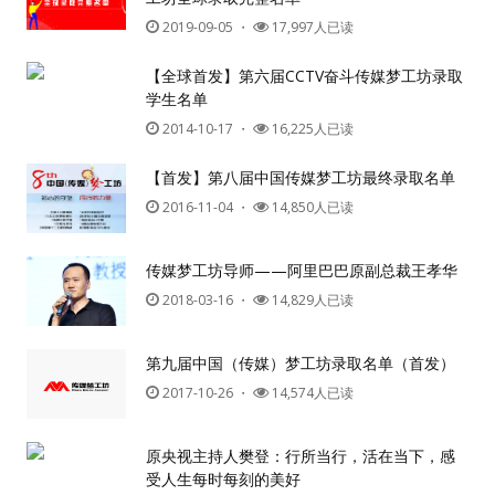
2019-09-05
・
17,997人已读
【全球首发】第六届CCTV奋斗传媒梦工坊录取
学生名单
2014-10-17
・
16,225人已读
【首发】第八届中国传媒梦工坊最终录取名单
2016-11-04
・
14,850人已读
传媒梦工坊导师——阿里巴巴原副总裁王孝华
2018-03-16
・
14,829人已读
第九届中国（传媒）梦工坊录取名单（首发）
2017-10-26
・
14,574人已读
原央视主持人樊登：行所当行，活在当下，感
受人生每时每刻的美好