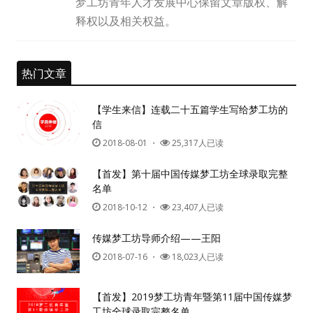
梦工坊青年人才发展中心保留文章版权、解
释权以及相关权益。
热门文章
用户名或Email
【学生来信】连载二十五篇学生写给梦工坊的
信
2018-08-01
・
25,317人已读
密码
【首发】第十届中国传媒梦工坊全球录取完整
忘记密码?
名单
2018-10-12
・
23,407人已读
记住我的登录状态
传媒梦工坊导师介绍——王阳
2018-07-16
・
18,023人已读
没帐号？
注册一个
【首发】2019梦工坊青年暨第11届中国传媒梦
工坊全球录取完整名单