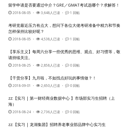
留学申请是否要通过中介？GRE／GMAT考试选哪个？求解答！
2018-08-05
・
3,648人已读 ・
1 回帖
考研党最近压力有点大，想问下各位大佬考研准备中精力和节奏
怎样保持比较好呢？
2018-08-05
・
4,538人已读 ・
1 回帖
【享乐主义】每周六分享一些优秀的思维、观点、好习惯等，敬
请持续关注。
2018-08-25
・
2,858人已读 ・
0 回帖
【干货分享】九月啦，不如找点好玩的事情做？！
2018-09-01
・
2,650人已读 ・
0 回帖
zz:【实习 | 第一财经商业数据中心 】市场部实习生招聘（上
海）
2018-08-24
・
2,736人已读 ・
0 回帖
zz:【实习 | 龙湖集团】招聘养老事业部品牌中心实习生