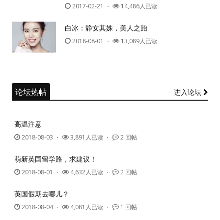
2017-02-21
・
14,486人已读
白冰：静女其姝，美人之贻
2018-08-01
・
13,089人已读
论坛热帖
进入论坛
高温注意
2018-08-03
・
3,891人已读 ・
2 回帖
萌新英国留学路，求建议！
2018-08-01
・
4,632人已读 ・
2 回帖
英国假期去哪儿？
2018-08-04
・
4,081人已读 ・
1 回帖