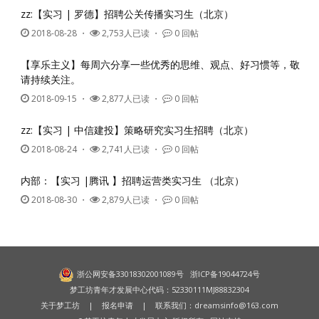
zz:【实习 | 罗德】招聘公关传播实习生（北京）
2018-08-28
・
2,753人已读 ・
0 回帖
【享乐主义】每周六分享一些优秀的思维、观点、好习惯等，敬
请持续关注。
2018-09-15
・
2,877人已读 ・
0 回帖
zz:【实习 | 中信建投】策略研究实习生招聘（北京）
2018-08-24
・
2,741人已读 ・
0 回帖
内部：【实习 |腾讯 】招聘运营类实习生 （北京）
2018-08-30
・
2,879人已读 ・
0 回帖
浙公网安备33018302001089号
浙ICP备19044724号
梦工坊青年才发展中心代码：52330111MJ88832304
关于梦工坊
|
报名申请
| 联系我们：
dreamsinfo@163.com