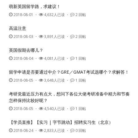
萌新英国留学路，求建议！
2018-08-01
・
4,632人已读 ・
2 回帖
高温注意
2018-08-03
・
3,891人已读 ・
2 回帖
英国假期去哪儿？
2018-08-04
・
4,081人已读 ・
1 回帖
留学申请是否要通过中介？GRE／GMAT考试选哪个？求解答！
2018-08-05
・
3,648人已读 ・
1 回帖
考研党最近压力有点大，想问下各位大佬考研准备中精力和节奏
怎样保持比较好呢？
2018-08-05
・
4,540人已读 ・
1 回帖
【学员直推】【实习 | 字节跳动】招聘实习生（北京）
2018-08-24
・
2,833人已读 ・
0 回帖