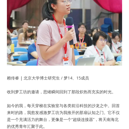
纪录片3 我们都是青年偶像
活动
往届
出彩2016
变革2015
赖传睿 | 北京大学博士研究生 / 梦14、15成员
逐梦2014
收到梦工坊的邀请，思绪瞬间回到了那段炽热而充实的时光。
辉煌2013
如今的我，每天穿梭在实验室与各类前沿科技的沙龙之中。回首
来时的路，我愈发感激梦工坊为我推开的那扇认知之门。它不仅
精彩2012
是一个充满活力的舞台，更像是一个“超级连接器”，将天南海北
的优秀青年汇聚于此。
梦工坊圈