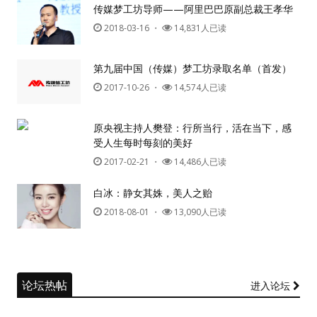
传媒梦工坊导师——阿里巴巴原副总裁王孝华
2018-03-16
・
14,831人已读
第九届中国（传媒）梦工坊录取名单（首发）
2017-10-26
・
14,574人已读
原央视主持人樊登：行所当行，活在当下，感
受人生每时每刻的美好
2017-02-21
・
14,486人已读
白冰：静女其姝，美人之贻
2018-08-01
・
13,090人已读
论坛热帖
进入论坛