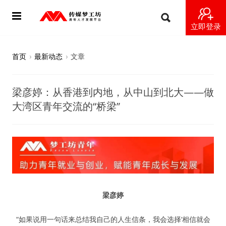
立即登录
首页
首页
›
最新动态
›
文章
动态
梁彦婷：从香港到内地，从中山到北大——做
导师
大湾区青年交流的“桥梁”
梦之星
视频
梦工坊视频
梁彦婷
纪录片1 梦想开始的地方
“如果说用一句话来总结我自己的人生信条，我会选择‘相信就会
纪录片2 青年人不同活法