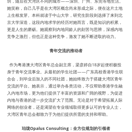
圳，随后在大湾区不同的城市——深圳、广州、东莞等地生活。
她笑称，自己几乎是在大湾区概念尚未形成之际，便在这片土地
上生根发芽。本科就读于中山大学，研究生阶段则选择了来到北
京大学深造，这段内地求学的经历对她而言，既是知识的积累，
更是人生的磨砺。她观察到内地同龄人的刻苦与思辨，深感内地
竞争之激烈，但也正是这种竞争，激发了她不断进取的动力。
青年交流的推动者
作为粤港澳大湾区青年总会副主席，梁彦婷自18岁起便积极投
身于青年交流事业。从最初的学生社团——广东高校香港学生联
合会，到毕业后加入的不同社团，她始终致力于搭建大湾区青年
交流的平台。她表示，通过举办各类活动，不仅帮助香港学生融
入内地市场，更为他们提供了丰富的资源和广阔的视野，为促进
内地与香港的进一步交流扩大了范围。无论是对于希望拓展人际
网络的创业者，还是渴望在专业领域取得更多认可的专业人士，
大湾区青年总会都致力于为他们提供所需的支持和帮助。
珀珑Opalus Consulting：
全方位规划的引领者