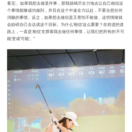
看见’。如果我想去做某件事，那我就竭尽全力地去让自己相信这
个事情能够成功做到，并且在这个中途全力以赴，不要去想任何
纪录片3 我们都是青年偶像
消极的事情。反之，如果想去做但是又害怕不敢做，这些情绪就
会妨碍自己去达成这个目标。为什么‘相信’这么重要？在前进的道
活动
路上，一直是‘相信’支撑着我去做任何事情，让我们把所有的‘不可
能’变成‘可能’。”
往届
出彩2016
变革2015
逐梦2014
辉煌2013
精彩2012
梦工坊圈