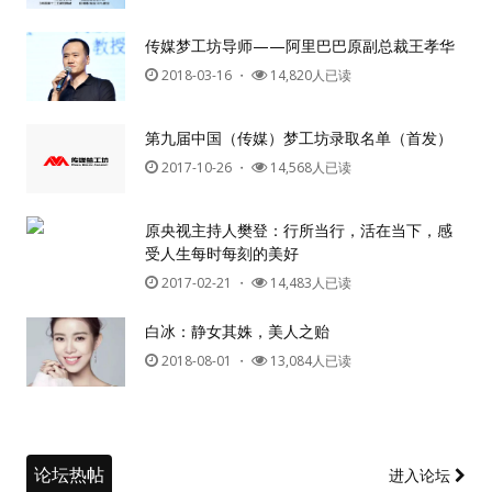
传媒梦工坊导师——阿里巴巴原副总裁王孝华
2018-03-16
・
14,820人已读
第九届中国（传媒）梦工坊录取名单（首发）
2017-10-26
・
14,568人已读
原央视主持人樊登：行所当行，活在当下，感
受人生每时每刻的美好
2017-02-21
・
14,483人已读
白冰：静女其姝，美人之贻
2018-08-01
・
13,084人已读
论坛热帖
进入论坛