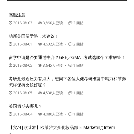
高温注意
2018-08-03
・
3,890人已读 ・
2 回帖
萌新英国留学路，求建议！
2018-08-01
・
4,632人已读 ・
2 回帖
留学申请是否要通过中介？GRE／GMAT考试选哪个？求解答！
2018-08-05
・
3,645人已读 ・
1 回帖
考研党最近压力有点大，想问下各位大佬考研准备中精力和节奏
怎样保持比较好呢？
2018-08-05
・
4,538人已读 ・
1 回帖
英国假期去哪儿？
2018-08-04
・
4,080人已读 ・
1 回帖
【实习|欧莱雅】欧莱雅大众化妆品部 E-Marketing Intern