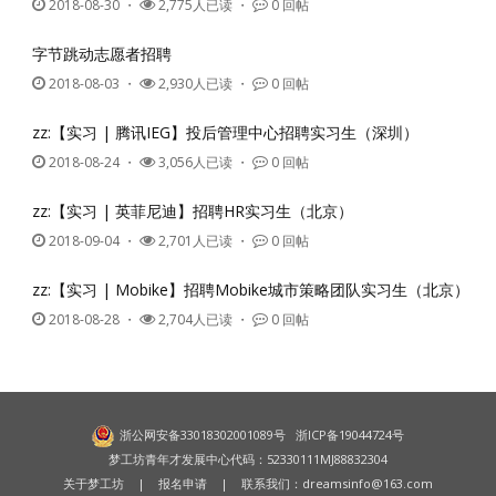
2018-08-30
・
2,775人已读 ・
0 回帖
字节跳动志愿者招聘
2018-08-03
・
2,930人已读 ・
0 回帖
zz:【实习 | 腾讯IEG】投后管理中心招聘实习生（深圳）
2018-08-24
・
3,056人已读 ・
0 回帖
zz:【实习 | 英菲尼迪】招聘HR实习生（北京）
2018-09-04
・
2,701人已读 ・
0 回帖
zz:【实习 | Mobike】招聘Mobike城市策略团队实习生（北京）
2018-08-28
・
2,704人已读 ・
0 回帖
浙公网安备33018302001089号
浙ICP备19044724号
梦工坊青年才发展中心代码：52330111MJ88832304
关于梦工坊
|
报名申请
| 联系我们：
dreamsinfo@163.com