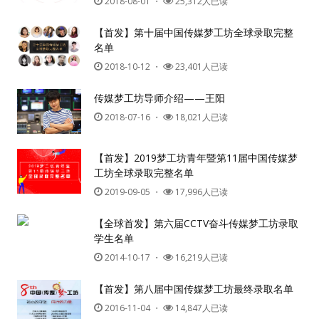
2018-08-01
・
25,312人已读
【首发】第十届中国传媒梦工坊全球录取完整
名单
2018-10-12
・
23,401人已读
传媒梦工坊导师介绍——王阳
2018-07-16
・
18,021人已读
【首发】2019梦工坊青年暨第11届中国传媒梦
工坊全球录取完整名单
2019-09-05
・
17,996人已读
【全球首发】第六届CCTV奋斗传媒梦工坊录取
学生名单
2014-10-17
・
16,219人已读
【首发】第八届中国传媒梦工坊最终录取名单
2016-11-04
・
14,847人已读