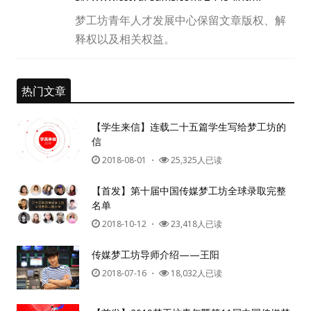
梦工坊青年人才发展中心保留文章版权、解
释权以及相关权益。
热门文章
【学生来信】连载二十五篇学生写给梦工坊的
信
2018-08-01
・
25,325人已读
【首发】第十届中国传媒梦工坊全球录取完整
名单
2018-10-12
・
23,418人已读
传媒梦工坊导师介绍——王阳
2018-07-16
・
18,032人已读