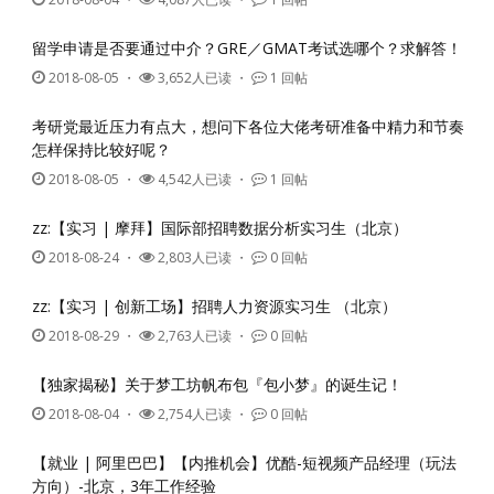
留学申请是否要通过中介？GRE／GMAT考试选哪个？求解答！
2018-08-05
・
3,652人已读 ・
1 回帖
考研党最近压力有点大，想问下各位大佬考研准备中精力和节奏
怎样保持比较好呢？
2018-08-05
・
4,542人已读 ・
1 回帖
zz:【实习 | 摩拜】国际部招聘数据分析实习生（北京）
2018-08-24
・
2,803人已读 ・
0 回帖
zz:【实习 | 创新工场】招聘人力资源实习生 （北京）
2018-08-29
・
2,763人已读 ・
0 回帖
【独家揭秘】关于梦工坊帆布包『包小梦』的诞生记！
2018-08-04
・
2,754人已读 ・
0 回帖
【就业 | 阿里巴巴】【内推机会】优酷-短视频产品经理（玩法
方向）-北京，3年工作经验