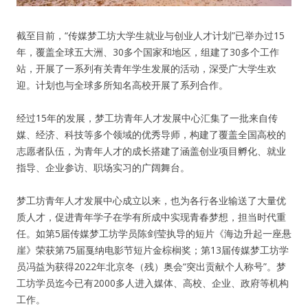
人脉圈
截至目前，“传媒梦工坊大学生就业与创业人才计划”已举办过15
年，覆盖全球五大洲、30多个国家和地区，组建了30多个工作
信息圈
站，开展了一系列有关青年学生发展的活动，深受广大学生欢
迎。计划也与全球多所知名高校开展了系列合作。
品牌的力量
经过15年的发展，梦工坊青年人才发展中心汇集了一批来自传
媒、经济、科技等多个领域的优秀导师，构建了覆盖全国高校的
志愿者队伍，为青年人才的成长搭建了涵盖创业项目孵化、就业
指导、企业参访、职场实习的广阔舞台。
梦工坊青年人才发展中心成立以来，也为各行各业输送了大量优
质人才，促进青年学子在学有所成中实现青春梦想，担当时代重
任。如第5届传媒梦工坊学员陈剑莹执导的短片《海边升起一座悬
崖》荣获第75届戛纳电影节短片金棕榈奖；第13届传媒梦工坊学
员冯益为获得2022年北京冬（残）奥会“突出贡献个人称号”。梦
工坊学员迄今已有2000多人进入媒体、高校、企业、政府等机构
工作。