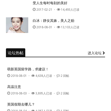
受人生每时每刻的美好
2017-02-21
・
14,493人已读
白冰：静女其姝，美人之贻
2018-08-01
・
13,103人已读
论坛热帖
进入论坛
萌新英国留学路，求建议！
2018-08-01
・
4,638人已读 ・
2 回帖
高温注意
2018-08-03
・
3,895人已读 ・
2 回帖
英国假期去哪儿？
2018-08-04
・
4,087人已读 ・
1 回帖