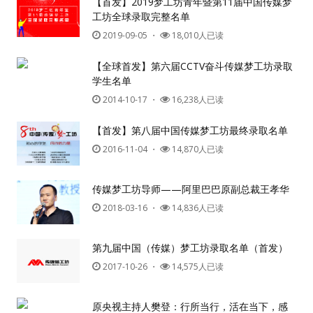
【首发】2019梦工坊青年暨第11届中国传媒梦
工坊全球录取完整名单
2019-09-05
・
18,010人已读
【全球首发】第六届CCTV奋斗传媒梦工坊录取
学生名单
2014-10-17
・
16,238人已读
【首发】第八届中国传媒梦工坊最终录取名单
2016-11-04
・
14,870人已读
传媒梦工坊导师——阿里巴巴原副总裁王孝华
2018-03-16
・
14,836人已读
第九届中国（传媒）梦工坊录取名单（首发）
2017-10-26
・
14,575人已读
原央视主持人樊登：行所当行，活在当下，感