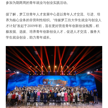
参加为期两周的青年就业与创业实践活动。
纪录片3 我们都是青年偶像
据了解，梦工坊青年人才发展中心是以青年人才交流、引进、培
养为核心业务的非营利性组织。“传媒梦工坊大学生就业与创业人
活动
才计划”发起于2009年初，旨在更好营造青年创新创业氛围，积
极发掘、选拔、培养青年创新创业人才，促进人才交流，服务大
往届
学生就业创业，助力青年成长。
出彩2016
变革2015
逐梦2014
辉煌2013
精彩2012
梦工坊圈