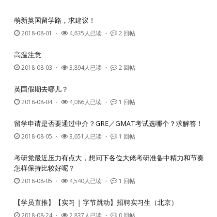
萌新英国留学路，求建议！
2018-08-01
・
4,635人已读 ・
2 回帖
高温注意
2018-08-03
・
3,894人已读 ・
2 回帖
英国假期去哪儿？
2018-08-04
・
4,086人已读 ・
1 回帖
留学申请是否要通过中介？GRE／GMAT考试选哪个？求解答！
2018-08-05
・
3,651人已读 ・
1 回帖
考研党最近压力有点大，想问下各位大佬考研准备中精力和节奏
怎样保持比较好呢？
2018-08-05
・
4,540人已读 ・
1 回帖
【学员直推】【实习 | 字节跳动】招聘实习生（北京）
2018-08-24
・
2,837人已读 ・
0 回帖