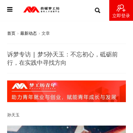
立即登录
首页
首页
›
最新动态
›
文章
动态
诉梦专访 | 梦5孙天玉：不忘初心，砥砺前
导师
行，在实践中寻找方向
梦之星
视频
梦工坊视频
孙天玉
纪录片1 梦想开始的地方
纪录片2 青年人不同活法