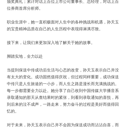
颁奖典礼；累计对话上百位上市公司董事长、总经理，对话上百
位券商首席分析师。
人脉圈
职业生涯中，她一直积极面对人生中的各种挑战和机遇，孙天玉
信息圈
的宝贵精神品质在自己的人生历程中表现得淋漓尽致。
接下来，让我们来更加深入地了解关于她的故事。
品牌的力量
脚踏实地，全力以赴
当提到保送中传成功后生活与心态的改变，孙天玉表示自己并没
有太大的变化。成功固然值得庆祝，但过程同样重要，成功保送
中传只是人生旅途的一小步，而人生之路是漫长而充满挑战的。
每一步都需要全力以赴。她分享了自己收到中国传媒大学播音系
录取通知的那天从查结果时的紧张，到看到录取通知的喜悦，再
到后来的泣不成声，一路走来，努力奋斗的过程是美好而值得回
忆的。
对于未来，孙天玉表示自己并不会因为保送成功而沾沾自喜，而