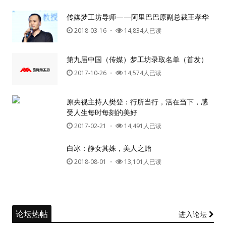
传媒梦工坊导师——阿里巴巴原副总裁王孝华
2018-03-16
・
14,834人已读
第九届中国（传媒）梦工坊录取名单（首发）
2017-10-26
・
14,574人已读
原央视主持人樊登：行所当行，活在当下，感
受人生每时每刻的美好
2017-02-21
・
14,491人已读
白冰：静女其姝，美人之贻
2018-08-01
・
13,101人已读
论坛热帖
进入论坛