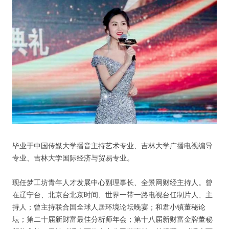
纪录片3 我们都是青年偶像
活动
往届
出彩2016
变革2015
毕业于中国传媒大学播音主持艺术专业、吉林大学广播电视编导
逐梦2014
专业、吉林大学国际经济与贸易专业。
辉煌2013
现任梦工坊青年人才发展中心副理事长、全景网财经主持人。曾
在辽宁台、北京台北京时间、世界一带一路电视台任制片人、主
精彩2012
持人；曾主持联合国全球人居环境论坛晚宴；和君小镇董秘论
坛；第二十届新财富最佳分析师年会；第十八届新财富金牌董秘
梦工坊圈