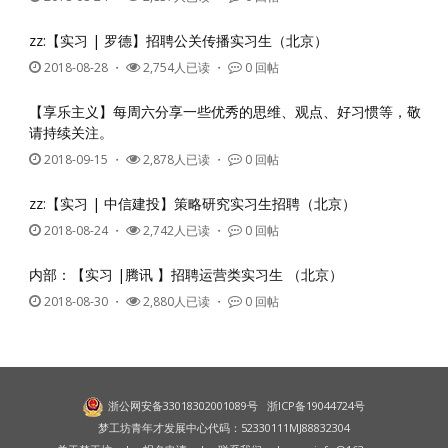
zz:【实习 | 罗德】招聘公关传播实习生（北京）
2018-08-28
・
2,754人已读 ・
0 回帖
【享乐主义】每周六分享一些优秀的思维、观点、好习惯等，敬
请持续关注。
2018-09-15
・
2,878人已读 ・
0 回帖
zz:【实习 | 中信建投】策略研究实习生招聘（北京）
2018-08-24
・
2,742人已读 ・
0 回帖
内部：【实习 |腾讯 】招聘运营类实习生 （北京）
2018-08-30
・
2,880人已读 ・
0 回帖
浙公网安备33018302001089号
浙ICP备19044724号
梦工坊青年才发展中心代码：52330111MJ88832304