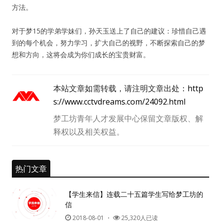
方法。
对于梦15的学弟学妹们，孙天玉送上了自己的建议：珍惜自己遇
到的每个机会，努力学习，扩大自己的视野，不断探索自己的梦
想和方向，这将会成为你们成长的宝贵财富。
本站文章如需转载，请注明文章出处：
http
s://www.cctvdreams.com/24092.html
梦工坊青年人才发展中心保留文章版权、解
释权以及相关权益。
热门文章
【学生来信】连载二十五篇学生写给梦工坊的
信
2018-08-01
・
25,320人已读