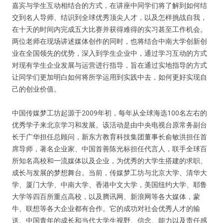
嘉宾与学生互动相结合的方式，在讲座中同学们将了解到如何结
交到名人导师、结识到全球优秀顶尖人才，以及怎样挑战自我，
人脉圈
在十天的时间内完成五大比赛并获得难得的实习甚至工作机会。
两位老师在现场讲述媒体创作的同时，也将结合中南大学创新创
信息圈
业在全国领先的优势，深入到学生企业中，通过学习互动的方式
对现有学生企业发展与运营进行指导，旨在通过实地指导的方式
品牌的力量
让同学们更加明白如何将所学运用到实践中去，如何更好实现自
己的创业价值。
中国传媒梦工坊起源于2009年初，每年从全球海选100名左右的
优秀学子来北京学习和发展。该活动是由中央电视台原常务副台
长于广华担任总顾问，新东方教育科技集团董事长俞敏洪担任首
席导师，著名企业家、中国首善陈光标担任代言人，联手全球百
所知名高校和一流媒体以及企业，为优秀的大学生搭建的求职、
成长与发展的梦想舞台。当前，传媒梦工坊与北京大学、清华大
学、厦门大学、中南大学、香港中文大学，美国纽约大学、耶鲁
大学等四百所重点高校，以及腾讯网、新浪网等各大媒体，蒙
牛、联想等各大企业都有合作。它的成功对社会优秀人才的输
送、中国青年的成长和当代大学生视野、信念、能力以及责任感