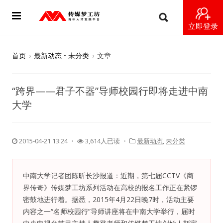
立即登录
首页
首页
›
最新动态
•
未分类
›
文章
动态
“跨界——君子不器”导师校园行即将走进中南
导师
大学
梦之星
2015-04-21 13:24
・
3,614人已读 ・
最新动态
,
未分类
视频
梦工坊视频
中南大学记者团陈昕长沙报道：近期，第七届CCTV《商
界传奇》传媒梦工坊系列活动在高校的报名工作正在紧锣
纪录片1 梦想开始的地方
密鼓地进行着。据悉，2015年4月22日晚7时，活动主要
内容之一“名师校园行”导师讲座将在中南大学举行，届时
纪录片2 青年人不同活法