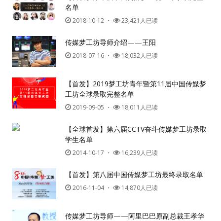
名单
2018-10-12
・
23,421人已读
密码
传媒梦工坊导师介绍——王阳
2018-07-16
・
18,032人已读
忘记密码?
记住我的登录状态
【首发】2019梦工坊青年暨第11届中国传媒梦
工坊全球录取完整名单
2019-09-05
・
18,011人已读
没帐号？
注册一个
【全球首发】第六届CCTV奋斗传媒梦工坊录取
学生名单
2014-10-17
・
16,239人已读
【首发】第八届中国传媒梦工坊最终录取名单
2016-11-04
・
14,870人已读
传媒梦工坊导师——阿里巴巴原副总裁王孝华