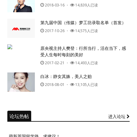
2018-03-16
・
14,839人已读
第九届中国（传媒）梦工坊录取名单（首发）
2017-10-26
・
14,575人已读
原央视主持人樊登：行所当行，活在当下，感
受人生每时每刻的美好
2017-02-21
・
14,493人已读
白冰：静女其姝，美人之贻
2018-08-01
・
13,105人已读
论坛热帖
进入论坛
萌新英国留学路，求建议！