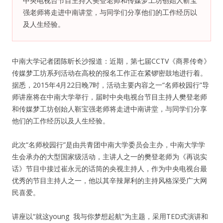
中央电视台节目主持人樊登老师和传媒梦工坊创始人靳宝
强老师将走进中南讲堂，与同学们分享他们的工作经历以
纪录片3 我们都是青年偶像
及人生经验。
活动
中南大学记者团陈昕长沙报道：近期，第七届CCTV《商界传奇》
传媒梦工坊系列活动在高校的报名工作正在紧锣密鼓地进行着。
往届
据悉，2015年4月22日晚7时，活动主要内容之一“名师校园行”导
师讲座将在中南大学举行，届时中央电视台节目主持人樊登老师
出彩2016
和传媒梦工坊创始人靳宝强老师将走进中南讲堂，与同学们分享
他们的工作经历以及人生经验。
变革2015
此次“名师校园行”是由共青团中南大学委员会主办，中南大学学
逐梦2014
生会承办的大型国家级活动，主讲人之一的樊登老师为《再说实
话》节目中接过崔永元的话筒的央视主持人，作为中央电视台最
辉煌2013
优秀的节目主持人之一，他以其辛辣犀利的主持风格深受广大网
民喜爱。
精彩2012
讲座以“就这young 我与你梦想起航”为主题，采用TED式演讲和
梦工坊圈