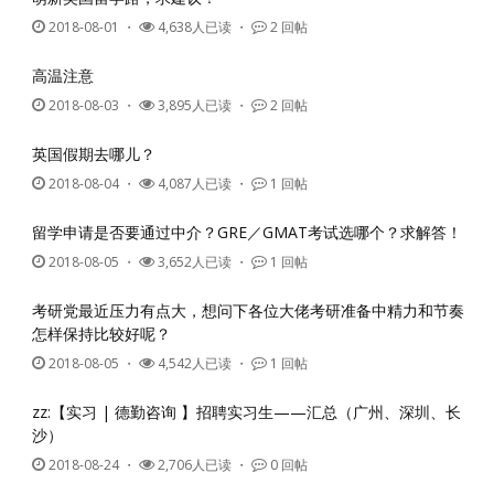
2018-08-01
・
4,638人已读 ・
2 回帖
高温注意
2018-08-03
・
3,895人已读 ・
2 回帖
英国假期去哪儿？
2018-08-04
・
4,087人已读 ・
1 回帖
留学申请是否要通过中介？GRE／GMAT考试选哪个？求解答！
2018-08-05
・
3,652人已读 ・
1 回帖
考研党最近压力有点大，想问下各位大佬考研准备中精力和节奏
怎样保持比较好呢？
2018-08-05
・
4,542人已读 ・
1 回帖
zz:【实习 | 德勤咨询 】招聘实习生——汇总（广州、深圳、长
沙）
2018-08-24
・
2,706人已读 ・
0 回帖