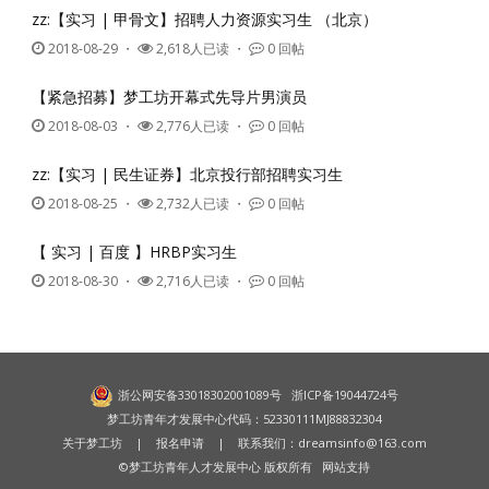
zz:【实习 | 甲骨文】招聘人力资源实习生 （北京）
2018-08-29
・
2,618人已读 ・
0 回帖
【紧急招募】梦工坊开幕式先导片男演员
2018-08-03
・
2,776人已读 ・
0 回帖
zz:【实习 | 民生证券】北京投行部招聘实习生
2018-08-25
・
2,732人已读 ・
0 回帖
【 实习 | 百度 】HRBP实习生
2018-08-30
・
2,716人已读 ・
0 回帖
浙公网安备33018302001089号
浙ICP备19044724号
梦工坊青年才发展中心代码：52330111MJ88832304
关于梦工坊
|
报名申请
| 联系我们：
dreamsinfo@163.com
©梦工坊青年人才发展中心 版权所有
网站支持