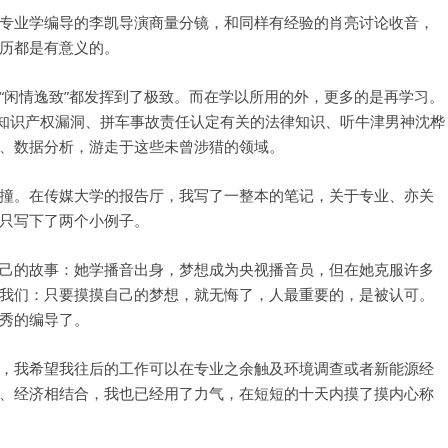
专业学编导的李凯导演商量分镜，和同样有经验的肖亮讨论收音，
历都是有意义的。
“闲情逸致”都发挥到了极致。而在学以所用的外，更多的是再学习。
p知识产权漏洞、拼车事故责任认定有关的法律知识、听牛津男神沈桦
、数据分析，游走于这些未曾涉猎的领域。
撞。在传媒大学的报告厅，我写了一整本的笔记，关于专业、亦关
用户名或Email
只写下了两个小例子。
己的故事：她学播音出身，梦想成为央视播音员，但在她克服许多
密码
我们：只要摸摸自己的梦想，就无悔了，人最重要的，是被认可。
秀的编导了。
忘记密码?
，我希望我往后的工作可以在专业之余触及环境调查或者新能源经
记住我的登录状态
、经济相结合，我也已经用了力气，在短短的十天内摸了摸内心称
没帐号？
注册一个