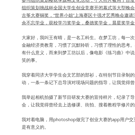
参与组织策划樱花季旗袍文化活动，个人照片被用于百度
组织策划挑战杯全国大学生创业竞赛开闭幕式等大型晚会
古筝大赛铜奖，“世界小姐”上海赛区十强才艺秀晚会邀
余不忘学业，获校学习奖学金，桑德奖学金，晨星奖学金
大家好，我叫王有晴，是一名工科生。在梦工坊，每一次
金融经济类教育，习惯了沉默聆听，习惯了理性的思考。
有什么意义，而来到梦工坊以后，像电影《练习曲》中说
笑的事。
我穿着同济大学学生会文艺部的部衫，在特别节目录制的
动，一条一条记下总导演对现场问题的指导，让我觉得曾
我举起相机拍摄了新节目研发大赛的宣传样片，纪录了导
会，让我觉得曾经去上选修课、街拍、搜着教程学修片的
我对着电脑，用photoshop做完了创业大赛的app
是有意义的。