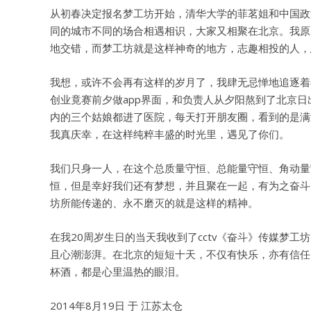
从初春决定报名梦工坊开始，清华大学的菲茗姐和中国政
同的城市不同的场合相遇相识，大家又相聚在北京。我原
地交错，而梦工坊就是这样神奇的地方，志趣相投的人，
我想，或许不会再有这样的岁月了，我肆无忌惮地追逐着
创业竟赛前夕做app界面，和负责人从夕阳熬到了北京
内的三个姑娘都进了医院，每天打开朋友圈，看到的是满
我真庆幸，在这样纯粹丰盛的时光里，遇见了你们。
我们只身一人，在这个总质量守恒、总能量守恒、角动量
恒，但是幸好我们还有梦想，并且聚在一起，有为之奋斗
坊所能传递的、永不磨灭的就是这样的精神。
在我20周岁生日的当天我收到了cctv《奋斗》传媒梦
且心潮澎湃。在北京的短短十天，不仅有快乐，亦有信任
杯酒，都是心里温热的眼泪。
2014年8月19日 于 江苏太仓