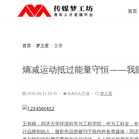
首页
首页
›
梦之星
›
文章
熵减运动抵过能量守恒——我
2015-03-11 23:15
・
6,450人已读 ・
梦之星
王有晴，同济大学环境科学与工程学院，作为工科女，有
计品牌创始人，摄影作品曾被刊于校内外各类媒体；同济