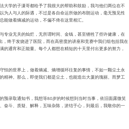
法大学的子潇哥都给予了我很大的帮助和鼓励，我与他们两位在不
以为人与人的际遇，不过是各自命运所做的布朗运动，毫无预见性
总能做着熵减的运动，不偏不倚在这里相汇。
与专业无关的灿烂，无所谓时间、金钱，甚至牺牲了些许健康，在
日出，终于发烧进了医院，而在高密度的讲座和竞赛中我们组包括我在
满的通宵和正能量。每个人都想在精短的十天里付出更多的努力，
守恒的世界上，做着熵减、熵增循环往复的事情，不如一颗尘土永
的精神。那么，即使我们都是尘土，也能造出大厦的瑰丽。而梦工
工坊的预录取通知书，我想等80岁的时候想到当时当事，依旧面露微笑
、奋斗、质疑、解释，五味杂陈，淤结于心，到最后，我敬你的一