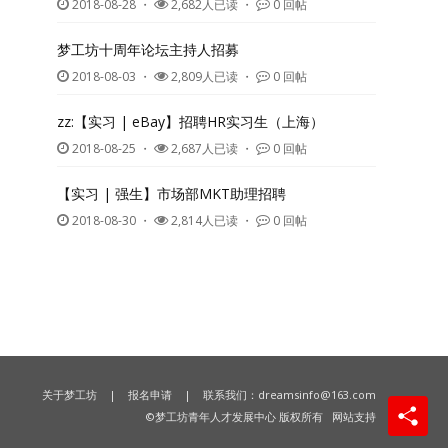
2018-08-28
・
2,682人已读 ・
0 回帖
梦工坊十周年论坛主持人招募
2018-08-03
・
2,809人已读 ・
0 回帖
zz:【实习 | eBay】招聘HR实习生（上海）
2018-08-25
・
2,687人已读 ・
0 回帖
【实习 | 强生】市场部MKT助理招聘
2018-08-30
・
2,814人已读 ・
0 回帖
关于梦工坊
|
报名申请
| 联系我们：
dreamsinfo@163.com
©梦工坊青年人才发展中心 版权所有
网站支持