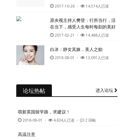
2017-10-26
・
14,574人已读
原央视主持人樊登：行所当行，活
在当下，感受人生每时每刻的美好
2017-02-21
・
14,488人已读
白冰：静女其姝，美人之贻
2018-08-01
・
13,091人已读
论坛热帖
进入论坛
萌新英国留学路，求建议！
2018-08-01
・
4,634人已读 ・
2 回帖
高温注意