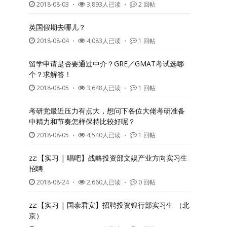
2018-08-03
・
3,893人已读 ・
2 回帖
英国假期去哪儿？
2018-08-04
・
4,083人已读 ・
1 回帖
留学申请是否要通过中介？GRE／GMAT考试选哪
个？求解答！
2018-08-05
・
3,648人已读 ・
1 回帖
考研党最近压力有点大，想问下各位大佬考研准备
中精力和节奏怎样保持比较好呢？
2018-08-05
・
4,540人已读 ・
1 回帖
zz:【实习 | 唱吧】战略投资部文娱产业方向实习生
招聘
2018-08-24
・
2,660人已读 ・
0 回帖
zz:【实习 | 国泰君安】招聘投资银行部实习生 （北
京）