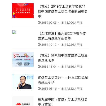
【首发】2019梦工坊青年暨第11
届中国传媒梦工坊全球录取完整名
单
2019-09-05
・
18,000人已读
【全球首发】第六届CCTV奋斗传
媒梦工坊录取学生名单
2014-10-17
・
16,226人已读
【首发】第八届中国传媒梦工坊最
终录取名单
2016-11-04
・
14,856人已读
传媒梦工坊导师——阿里巴巴原副
总裁王孝华
2018-03-16
・
14,832人已读
第九届中国（传媒）梦工坊录取名
单（首发）