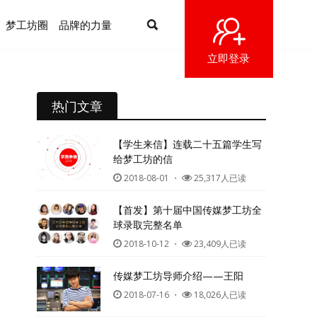
梦工坊圈
品牌的力量
立即登录
热门文章
【学生来信】连载二十五篇学生写
给梦工坊的信
2018-08-01
・
25,317人已读
【首发】第十届中国传媒梦工坊全
球录取完整名单
2018-10-12
・
23,409人已读
传媒梦工坊导师介绍——王阳
2018-07-16
・
18,026人已读