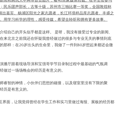
新闻和腾讯大申网等首页图片，被40余家媒体转载。在学生会参与
；民乐团声部长，古筝十级，苏州市三独比赛一等奖，全国敦煌杯
请演出嘉宾。杨浦区阳光之家志愿者，长江环境样品库志愿者。丰盛之
。用学习科学的理性，感受传媒，希望去聆听和拥有更多故事。
介绍自己的开头似乎都是这样。 是呀，我没有接受过专业的新闻、
在来北京之前我还在怀疑我曾经做过的很多与专业无关的事情到底
的那样：在20岁出头的生命里，我做了一件到80岁想起来都还会微
演播厅跟着现场导演和宝强哥学节目录制过程中最基础的气氛调
经做过一场场晚会的经历是有意义的。
师睿智的神情，小伙伴们思想的碰撞，以及寝室里没有下限的聚
经历是有意义的。
用户交互界面，让我觉得曾经在学生工作和实习里做过海报、展板的经历都