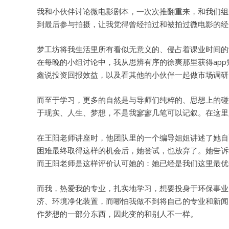
我和小伙伴讨论微电影剧本，一次次推翻重来，和我们组
到最后参与拍摄，让我觉得曾经拍过和被拍过微电影的经
梦工坊将我生活里所有看似无意义的、侵占着课业时间的
在每晚的小组讨论中，我从思辨有序的徐爽那里获得ap
鑫说投资回报效益，以及看其他的小伙伴一起做市场调研
而至于学习，更多的自然是与导师们纯粹的、思想上的碰
于现实、人生、梦想，不是我寥寥几笔可以记叙。在这里
在王阳老师讲座时，他团队里的一个编导姐姐讲述了她自
困难最终取得这样的机会后，她尝试，也放弃了。她告诉
而王阳老师是这样评价认可她的：她已经是我们这里最优
而我，热爱我的专业，扎实地学习，想要投身于环保事业
济、环境净化装置，而哪怕我做不到将自己的专业和新闻
作梦想的一部分东西，因此变的和别人不一样。