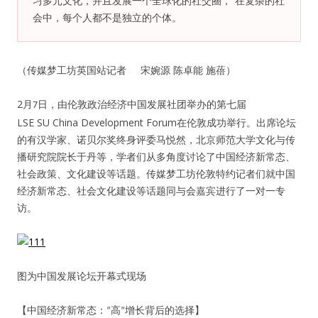
习多元文化，并且发展一个全球化的社交圈，“在复杂的社
会中，每个人都不是独立的个体。
纪录片3 我们都是青年偶像
活动
（传媒梦工坊英国站记者 宋婉源 陈卓能 施蓓）
2
往届
月
日，由伦敦政治经济中国发展社团举办的第七届
7
LSE SU China Development Forum在伦敦成功举行。出席论坛
的有汉学家、诺贝尔奖终身评委马悦然，北京师范大学文化与传
出彩2016
播研究院院长于丹等，学者们从多角度讨论了中国经济新常态、
社会政策、文化建设等话题。传媒梦工坊伦敦特约记者们就中国
变革2015
经济新常态、社会文化建设等话题同与会嘉宾进行了一对一专
访。
逐梦2014
辉煌2013
图为中国发展论坛开幕式现场
精彩2012
【中国经济新常态：
】
高
增长背后的选择
“
”
梦工坊圈