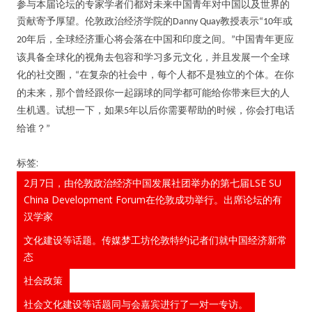
参与本届论坛的专家学者们都对未来中国青年对中国以及世界的
贡献寄予厚望。伦敦政治经济学院的
教授表示
年或
Danny Quay
“10
年后，全球经济重心将会落在中国和印度之间。
中国青年更应
20
”
该具备全球化的视角去包容和学习多元文化，并且发展一个全球
化的社交圈，
在复杂的社会中，每个人都不是独立的个体。在你
“
的未来，那个曾经跟你一起踢球的同学都可能给你带来巨大的人
生机遇。试想一下，如果
年以后你需要帮助的时候，你会打电话
5
用户名或Email
给谁？
”
标签:
2月7日，由伦敦政治经济中国发展社团举办的第七届LSE SU
密码
China Development Forum在伦敦成功举行。出席论坛的有
汉学家
忘记密码?
文化建设等话题。传媒梦工坊伦敦特约记者们就中国经济新常
记住我的登录状态
态
社会政策
没帐号？
注册一个
社会文化建设等话题同与会嘉宾进行了一对一专访。