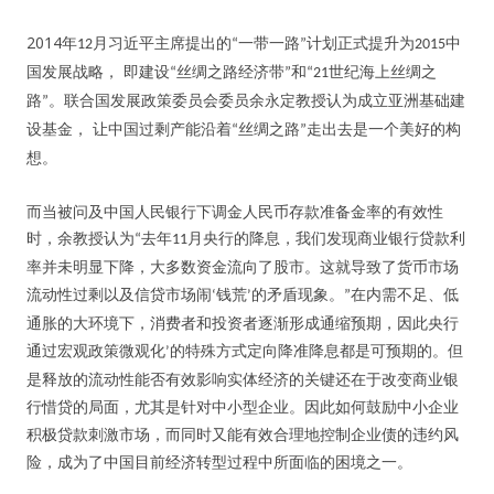
2014
年
月习近平主席提出的
一带一路
计划正式提升为
中
12
“
”
2015
人脉圈
国发展战略， 即建设
丝绸之路经济带
和
世纪海上丝绸之
“
”
“21
路
。联合国发展政策委员会委员余永定教授认为成立亚洲基础建
”
信息圈
让中国过剩产能沿着
设基金，
丝绸之路
走出去是一个美好的构
“
”
想。
品牌的力量
而当被问及中国人民银行下调金人民币存款准备金率的有效性
时，余教授认为
去年
月央行的降息，我们发现商业银行贷款利
“
11
率并未明显下降，大多数资金流向了股市。这就导致了货币市场
流动性过剩以及信贷市场闹
钱荒
的矛盾现象。
在内需不足、低
‘
’
”
通胀的大环境下，消费者和投资者逐渐形成通缩预期，因此央行
通过宏观政策微观化
的特殊方式定向降准降息都是可预期的。但
’
是释放的流动性能否有效影响实体经济的关键还在于改变商业银
行惜贷的局面，尤其是针对中小型企业。因此如何鼓励中小企业
积极贷款刺激市场，而同时又能有效合理地控制企业债的违约风
险，成为了中国目前经济转型过程中所面临的困境之一。