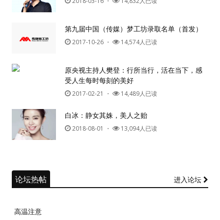
2018-03-16
・
14,832人已读
第九届中国（传媒）梦工坊录取名单（首发）
2017-10-26
・
14,574人已读
原央视主持人樊登：行所当行，活在当下，感
受人生每时每刻的美好
2017-02-21
・
14,489人已读
白冰：静女其姝，美人之贻
2018-08-01
・
13,094人已读
论坛热帖
进入论坛
高温注意