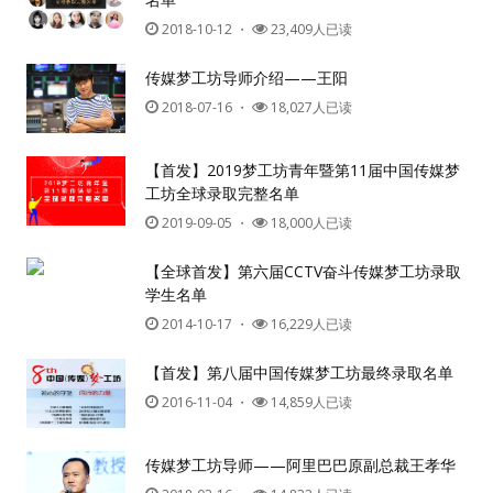
2018-10-12
・
23,409人已读
传媒梦工坊导师介绍——王阳
2018-07-16
・
18,027人已读
【首发】2019梦工坊青年暨第11届中国传媒梦
工坊全球录取完整名单
2019-09-05
・
18,000人已读
【全球首发】第六届CCTV奋斗传媒梦工坊录取
学生名单
2014-10-17
・
16,229人已读
【首发】第八届中国传媒梦工坊最终录取名单
2016-11-04
・
14,859人已读
传媒梦工坊导师——阿里巴巴原副总裁王孝华