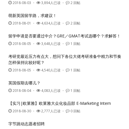
2018-08-03
・
3,894人已读 ・
2 回帖
萌新英国留学路，求建议！
2018-08-01
・
4,634人已读 ・
2 回帖
留学申请是否要通过中介？GRE／GMAT考试选哪个？求解答！
2018-08-05
・
3,648人已读 ・
1 回帖
考研党最近压力有点大，想问下各位大佬考研准备中精力和节奏
怎样保持比较好呢？
2018-08-05
・
4,540人已读 ・
1 回帖
英国假期去哪儿？
2018-08-04
・
4,083人已读 ・
1 回帖
【实习|欧莱雅】欧莱雅大众化妆品部 E-Marketing Intern
2018-08-30
・
2,777人已读 ・
0 回帖
字节跳动志愿者招聘