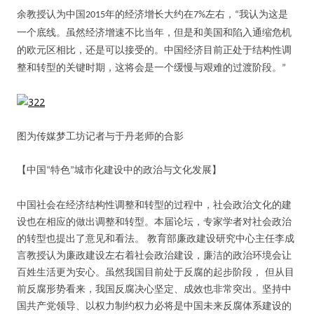
余教授认为中国
年的经济增长大约在
左右，
我认为这是
2015
7%
“
一个底线。虽然经济增速不比当年，但是和美国和陷入通缩危机
的欧元区相比，还是可以接受的。中国经济目前正处于结构性调
整和转型的关键时期，这将会是一个缓慢与艰难的过渡阶段。
”
图为传媒梦工坊记者与于丹老师的合影
【中国
特色
城市化建设中的政治与文化发展】
“
”
中国社会在经济结构性调整和转型的过程中，社会政治文化的建
设也在相应的做出调整和转型。本届论坛，专家学者对社会政治
的转型也提出了意见和看法。 教育部廉政建设研究中心主任李成
言教授认为廉政建设左右着社会政治建设，廉洁的政治环境会让
百姓生活更为安心。虽然我国目前处于反腐的起步阶段， 但从目
前反腐形势看来，我国反腐决心坚定、成效也非常突出。坚持中
国共产党领导、以权力制约权力必将是中国未来反腐体系建设的