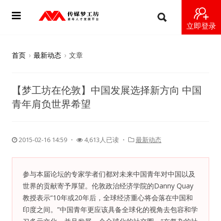
立即登录
首页
首页
›
最新动态
›
文章
动态
【梦工坊在伦敦】中国发展选择新方向 中国
导师
青年肩负世界希望
梦之星
2015-02-16 14:59
・
4,613人已读 ・
最新动态
视频
梦工坊视频
参与本届论坛的专家学者们都对未来中国青年对中国以及
世界的贡献寄予厚望。伦敦政治经济学院的Danny Quay
纪录片1 梦想开始的地方
教授表示“10年或20年后，全球经济重心将会落在中国和
印度之间。”中国青年更应该具备全球化的视角去包容和学
纪录片2 青年人不同活法