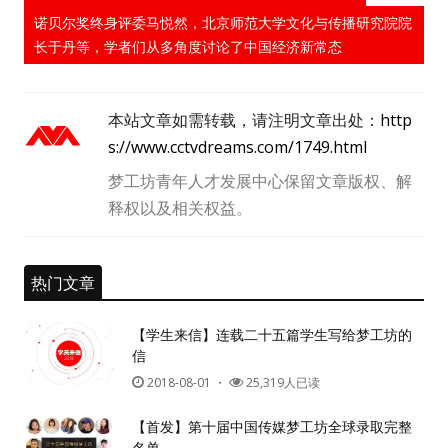
诺贝尔奖终身评委马悦然，北京师范大学文化与传播研究院院
长于丹等，学者们从多角度讨论了中国经济新常态
本站文章如需转载，请注明文章出处：
http
s://www.cctvdreams.com/1749.html
梦工坊青年人才发展中心保留文章版权、解
释权以及相关权益。
热门文章
【学生来信】连载二十五篇学生写给梦工坊的
信
2018-08-01
・
25,319人已读
【首发】第十届中国传媒梦工坊全球录取完整
名单