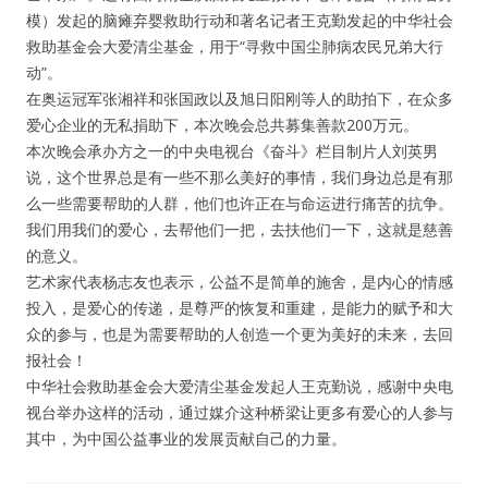
模）发起的脑瘫弃婴救助行动和著名记者王克勤发起的中华社会
救助基金会大爱清尘基金，用于“寻救中国尘肺病农民兄弟大行
动”。
在奥运冠军张湘祥和张国政以及旭日阳刚等人的助拍下，在众多
爱心企业的无私捐助下，本次晚会总共募集善款200万元。
本次晚会承办方之一的中央电视台《奋斗》栏目制片人刘英男
说，这个世界总是有一些不那么美好的事情，我们身边总是有那
么一些需要帮助的人群，他们也许正在与命运进行痛苦的抗争。
我们用我们的爱心，去帮他们一把，去扶他们一下，这就是慈善
的意义。
艺术家代表杨志友也表示，公益不是简单的施舍，是内心的情感
投入，是爱心的传递，是尊严的恢复和重建，是能力的赋予和大
众的参与，也是为需要帮助的人创造一个更为美好的未来，去回
报社会！
中华社会救助基金会大爱清尘基金发起人王克勤说，感谢中央电
视台举办这样的活动，通过媒介这种桥梁让更多有爱心的人参与
其中，为中国公益事业的发展贡献自己的力量。