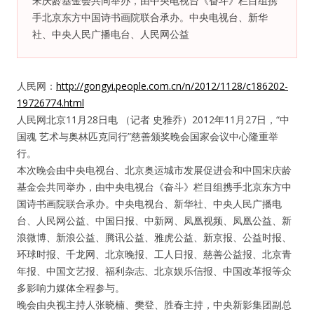
宋庆龄基金会共同举办，由中央电视台《奋斗》栏目组携
手北京东方中国诗书画院联合承办。中央电视台、新华
纪录片3 我们都是青年偶像
社、中央人民广播电台、人民网公益
活动
人民网：
http://gongyi.people.com.cn/n/2012/1128/c186202-
19726774.html
往届
人民网北京11月28日电 （记者 史雅乔）2012年11月27日，“中
国魂 艺术与奥林匹克同行”慈善颁奖晚会国家会议中心隆重举
出彩2016
行。
本次晚会由中央电视台、北京奥运城市发展促进会和中国宋庆龄
变革2015
基金会共同举办，由中央电视台《奋斗》栏目组携手北京东方中
国诗书画院联合承办。中央电视台、新华社、中央人民广播电
逐梦2014
台、人民网公益、中国日报、中新网、凤凰视频、凤凰公益、新
浪微博、新浪公益、腾讯公益、雅虎公益、新京报、公益时报、
辉煌2013
环球时报、千龙网、北京晚报、工人日报、慈善公益报、北京青
年报、中国文艺报、福利杂志、北京娱乐信报、中国改革报等众
精彩2012
多影响力媒体全程参与。
晚会由央视主持人张晓楠、樊登、胜春主持，中央新影集团副总
梦工坊圈