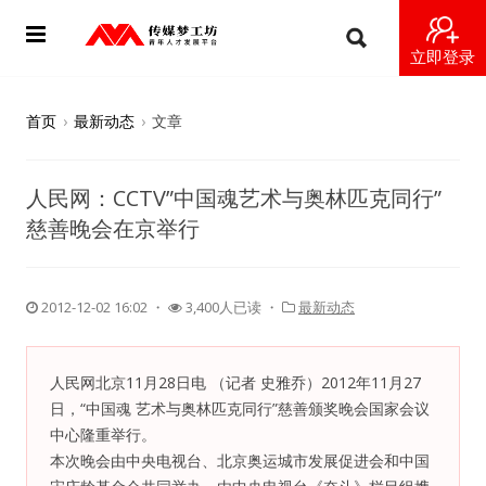
立即登录
首页
首页
›
最新动态
›
文章
动态
人民网：CCTV”中国魂艺术与奥林匹克同行”
导师
慈善晚会在京举行
梦之星
2012-12-02 16:02
・
3,400人已读 ・
最新动态
视频
梦工坊视频
人民网北京11月28日电 （记者 史雅乔）2012年11月27
日，“中国魂 艺术与奥林匹克同行”慈善颁奖晚会国家会议
纪录片1 梦想开始的地方
中心隆重举行。
本次晚会由中央电视台、北京奥运城市发展促进会和中国
纪录片2 青年人不同活法