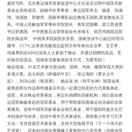
裁安为民、北京奥运城市发展促进中心主任吴京汨和中国宋庆龄
基金会党组成员、副秘书长李希奎；奥运冠军佟文、杨凌、张湘
人脉圈
翔、张国政、邢傲伟，国家举重队副总教练王国新,柔道教练吴卫
凤。中国人民解放军军事科学院部长、将军武国卿，原江西省委
信息圈
书记舒惠国、中华慈善总会荣誉副会长张倩玉、徐悲鸿画院总院
院长陈远华、 中国美术院副院长苏哲、国家游泳中心副总经理冯
品牌的力量
建华、CCTV_证券资讯频道总监邢京和等来自企业界、文艺界、
传媒界的近600位知名人士参加了晚会，并通过捐赠拍卖品、竞
价购买拍卖品、现场表演募集善款等方式，为爱而拍！
晚会现场，41名艺术家分获油画、国画、书画、雕塑等四大类的
各项大奖。边九秋的《静谧的午后》、张云海的《梦从云中
起》、刘浒山的《将进酒》、杨志友 的《和平女神》斩获金奖、
获奖的部分作品和特邀嘉宾作品一起通过拍卖的方式筹集善款。
据悉，本次晚会所筹善款，将定向捐赠给四家机构：他们是由奥
运冠军杨扬发起的冠军基金，用于帮助退役困难运动员做职业发
展规划。还有中国宋庆龄基金会德艺基金，用于援助民族文化艺
术的保护与传承；扶持中青年艺术家成长，资助青少年学习艺术
文化；支持贫困艺术家发展，支持大型电视节目《下一个伟大的
艺术家》。还有由河南金庚脑瘫儿童救助中心宋兆普（河南省劳