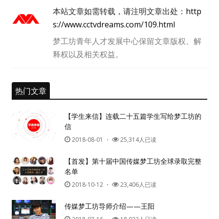
本站文章如需转载，请注明文章出处：
http
s://www.cctvdreams.com/109.html
梦工坊青年人才发展中心保留文章版权、解
释权以及相关权益。
用户名或Email
热门文章
密码
【学生来信】连载二十五篇学生写给梦工坊的
信
忘记密码?
2018-08-01
・
25,314人已读
记住我的登录状态
【首发】第十届中国传媒梦工坊全球录取完整
名单
2018-10-12
・
23,406人已读
没帐号？
注册一个
传媒梦工坊导师介绍——王阳