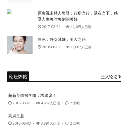
原央视主持人樊登：行所当行，活在当下，感
受人生每时每刻的美好
2017-02-21
・
14,485人已读
白冰：静女其姝，美人之贻
2018-08-01
・
13,087人已读
论坛热帖
进入论坛
萌新英国留学路，求建议！
2018-08-01
・
4,632人已读 ・
2 回帖
高温注意
2018-08-03
・
3,891人已读 ・
2 回帖