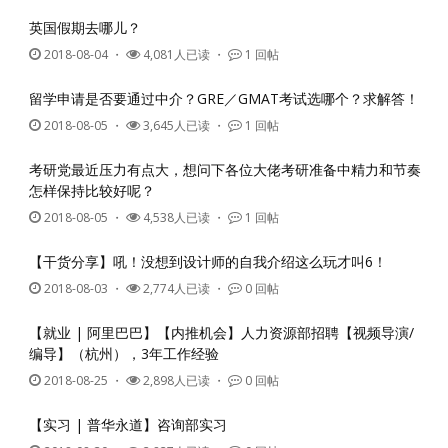
英国假期去哪儿？
2018-08-04
・
4,081人已读 ・
1 回帖
留学申请是否要通过中介？GRE／GMAT考试选哪个？求解答！
2018-08-05
・
3,645人已读 ・
1 回帖
考研党最近压力有点大，想问下各位大佬考研准备中精力和节奏
怎样保持比较好呢？
2018-08-05
・
4,538人已读 ・
1 回帖
【干货分享】吼！没想到设计师的自我介绍这么玩才叫6！
2018-08-03
・
2,774人已读 ・
0 回帖
【就业 | 阿里巴巴】【内推机会】人力资源部招聘【视频导演/
编导】（杭州），3年工作经验
2018-08-25
・
2,898人已读 ・
0 回帖
【实习 | 普华永道】咨询部实习