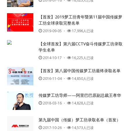
2018-07-16
・
18,023人已读
【首发】2019梦工坊青年暨第11届中国传媒梦
工坊全球录取完整名单
2019-09-05
・
17,996人已读
【全球首发】第六届CCTV奋斗传媒梦工坊录取
学生名单
2014-10-17
・
16,225人已读
【首发】第八届中国传媒梦工坊最终录取名单
2016-11-04
・
14,850人已读
传媒梦工坊导师——阿里巴巴原副总裁王孝华
2018-03-16
・
14,828人已读
第九届中国（传媒）梦工坊录取名单（首发）
2017-10-26
・
14,573人已读