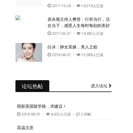
2017-10-26
・
14,574人已读
原央视主持人樊登：行所当行，活
在当下，感受人生每时每刻的美好
2017-02-21
・
14,485人已读
白冰：静女其姝，美人之贻
2018-08-01
・
13,089人已读
论坛热帖
进入论坛
萌新英国留学路，求建议！
2018-08-01
・
4,632人已读 ・
2 回帖
高温注意