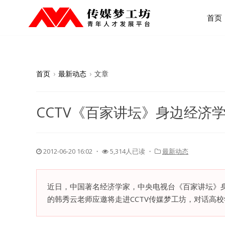
首页
首页
›
最新动态
›
文章
CCTV《百家讲坛》身边经济
2012-06-20 16:02
・
5,314人已读 ・
最新动态
近日，中国著名经济学家，中央电视台《百家讲坛》
的韩秀云老师应邀将走进CCTV传媒梦工坊，对话高