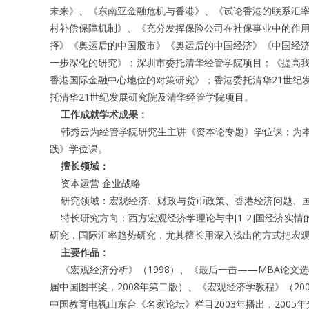
未来》、《东南亚金融危机与香港》、《试论香港的联系汇
村补偿保障机制》、《充分发挥保险公司在社保事业中的作
择》《奥运后的中国股市》《奥运后的中国经济》《中国经
一步深化的研究》；深圳市委托清华经管学院项目；《提高
香港国际金融中心地位的对策研究》；香港委托清华21世纪
托清华21世纪发展研究院及清华经管学院项目。
工作成就学术成果：
韩秀云为经管学院研究生主讲《资本论专题》学位课；为本
践》学位课。
擅长领域：
资本运营 企业战略
研究领域：宏观经济、财政与货币政策、香港经济问题
特长研究方向：西方宏观经济学理论与中[1-2]国经济实
研究，国际汇率趋势研究，尤其擅长用深入浅出的方式把宏观
主要作品：
《宏观经济分析》（1998）、《最后一击——MBA论文选题写
届中国图书奖，2008年第二版）、《宏观经济学教程》（20
中国教育电视山东台《名家论坛》栏目2003年播出，2005