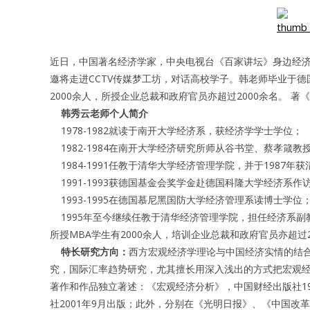
近日，中国著名经济学家，中央电视台《百家讲坛》身边经
邀将走进CCTV传媒梦工坊，对话高校学子。韩老师毕业于德
2000余人，所授企业总裁和政府官员亦超过2000余名。 
韩秀云老师个人简介
1978-1982就读于南开大学经济系，获经济学学士学
1982-1984在南开大学经济研究所师从谷书堂、蔡孝
1984-1991任教于清华大学经济管理学院，并于198
1991-1993获德国基金会奖学金赴德国科隆大学经济
1993-1995在德国慕尼黑国防大学经济管理系读博士
1995年至今继续任教于清华经济管理学院，担任经济系副
所授MBA学生有2000余人，培训企业总裁和政府官员亦超
特长研究方向：
西方宏观经济学理论与中国经济实情的结
究，国际汇率趋势研究，尤其擅长用深入浅出的方式把宏观
著作和作品独立著述：《宏观经济分析》，中国财经出版社19
社2001年9月出版；此外，分别在《光明日报》、《中国