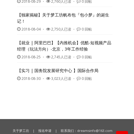
2018-08-29
・
2,760人已读 ・
0 回帖
【独家揭秘】关于梦工坊帆布包『包小梦』的诞生
记！
2018-08-04
・
2,750人已读 ・
0 回帖
【就业 | 阿里巴巴】【内推机会】优酷-短视频产品
经理（玩法方向）-北京，3年工作经验
2018-08-25
・
2,745人已读 ・
0 回帖
【实习 | 国务院发展研究中心 】国际合作局
2018-08-30
・
3,023人已读 ・
0 回帖
关于梦工坊
|
报名申请
| 联系我们：
dreamsinfo@163.com