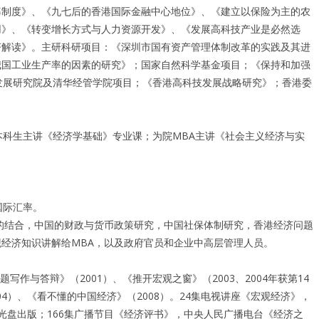
率制度》、《九七后的香港国际金融中心地位》、《建立以保险为主的农
用》、《转变增长方式与人力资源开发》、《发展高科技产业是必然选
济解读》。主研科研项目：《深圳市国有资产管理体制改革的实践及其进
我国工业生产率的因素的研究》；国家自然科学基金项目；《保持和加强
发展研究院及清华经管学院项目；《香港高科技发展战略研究》；香港委
科生主讲《经济学基础》专业课；为院MBA主讲《社会主义经济与实
用户名或Email
、国际汇率。
密码
情的结合，中国的财政与货币政策研究，中国社保体制研究，香港经济问题
经济知识讲解给MBA，以及政府官员和企业中高层管理人员。
忘记密码?
作与答辩》（2001）、《推开宏观之窗》（2003、2004年获第14
记住我的登录状态
04）、《看不懂的中国经济》（2008）。24集电视讲座《宏观经济》，
年光盘出版；166集广播节目《经济评书》，中央人民广播电台《经济之