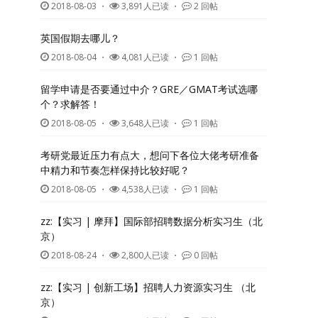
2018-08-03
・
3,891人已读 ・
2 回帖
英国假期去哪儿？
2018-08-04
・
4,081人已读 ・
1 回帖
留学申请是否要通过中介？GRE／GMAT考试选哪
个？求解答！
2018-08-05
・
3,648人已读 ・
1 回帖
考研党最近压力有点大，想问下各位大佬考研准备
中精力和节奏怎样保持比较好呢？
2018-08-05
・
4,538人已读 ・
1 回帖
zz:【实习 | 摩拜】国际部招聘数据分析实习生（北
京）
2018-08-24
・
2,800人已读 ・
0 回帖
zz:【实习 | 创新工场】招聘人力资源实习生 （北
京）