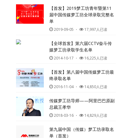
【首发】2019梦工坊青年暨第11
届中国传媒梦工坊全球录取完整名
单
2019-09-05
・
17,997人已读
【全球首发】第六届CCTV奋斗传
媒梦工坊录取学生名单
2014-10-17
・
16,225人已读
【首发】第八届中国传媒梦工坊最
终录取名单
2016-11-04
・
14,850人已读
传媒梦工坊导师——阿里巴巴原副
总裁王孝华
2018-03-16
・
14,829人已读
第九届中国（传媒）梦工坊录取名
单（首发）