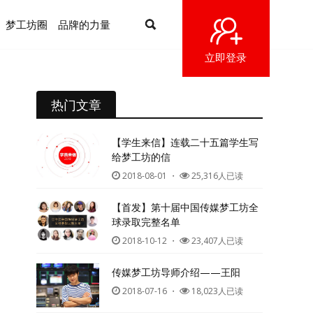
梦工坊圈
品牌的力量
立即登录
热门文章
【学生来信】连载二十五篇学生写
给梦工坊的信
2018-08-01
・
25,316人已读
【首发】第十届中国传媒梦工坊全
球录取完整名单
2018-10-12
・
23,407人已读
传媒梦工坊导师介绍——王阳
2018-07-16
・
18,023人已读