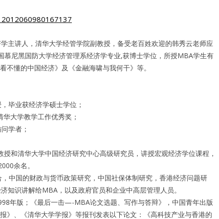
济学主讲人，清华大学经管学院副教授，备受老百姓欢迎的韩秀云老师应
国慕尼黑国防大学经济管理系经济学专业,获博士学位，所授MBA学生有
著《看不懂的中国经济》及《金融海啸与我何干》等。
位；
箴教授，毕业获经济学硕士学位；
7年获清华大学教学工作优秀奖；
系作访问学者；
学位；
教授和清华大学中国经济研究中心高级研究员，讲授宏观经济学位课程，
过2000余名。
合，中国的财政与货币政策研究，中国社保体制研究，香港经济问题研
经济知识讲解给MBA，以及政府官员和企业中高层管理人员。
98年版；《最后一击—-MBA论文选题、写作与答辩》，中国青年出版
改革报》、《清华大学学报》等报刊发表以下论文：《高科技产业与香港的