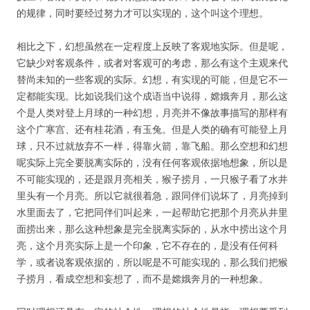
的规律，同时要经过努力才可以实现的，这个叫这个理想。
相比之下，幻想虽然在一定程度上反映了客观地实际。但是呢，
它缺少对客观条件，或者对客观可的考虑，那么有这个主观来代
替尚未知的一些客观的实际。幻想，有实现的可能，但是它不一
定都能实现。比如说我们这个成语当中说得，嫦娥奔月，那么这
个是人类对登上月球的一种幻想，月亮并不像故事描写的那样有
这个广寒宫、还有桂花酒，有玉兔。但是人类的确有可能登上月
球，只不过就放弃不一样，得靠火箭，靠飞船。那么空想和幻想
呢实际上完全要脱离实际的，没有任何客观依据地想象，所以是
不可能实现的，还是跟月亮相关，猴子捞月，一只猴子看了水井
里头有一个月亮。所以它就很着急，跟同伴们说坏了，月亮掉到
水里面去了，它把同伴们叫起来，一起帮助它把那个月亮从井里
面捞出来，那么这种想象是完全脱离实际的，从水中捞出这个月
亮，这个月亮实际上是一个印象，它不存在的，是没有任何科
学，或者说客观依据的，所以呢是不可能实现的，那么我们把猴
子捞月，看成空想和妄想了，而不是嫦娥奔月的一种想象。