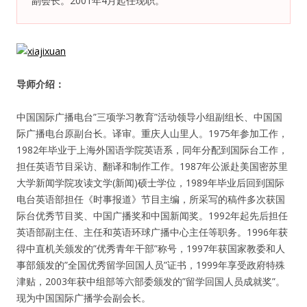
副会长。2001年4月起任现职。
纪录片3 我们都是青年偶像
活动
导师介绍：
往届
中国国际广播电台”三项学习教育”活动领导小组副组长、中国国
际广播电台原副台长。译审。重庆人山里人。1975年参加工作，
出彩2016
1982年毕业于上海外国语学院英语系，同年分配到国际台工作，
担任英语节目采访、翻译和制作工作。1987年公派赴美国密苏里
变革2015
大学新闻学院攻读文学(新闻)硕士学位，1989年毕业后回到国际
电台英语部担任《时事报道》节目主编，所采写的稿件多次获国
逐梦2014
际台优秀节目奖、中国广播奖和中国新闻奖。1992年起先后担任
英语部副主任、主任和英语环球广播中心主任等职务。1996年获
辉煌2013
得中直机关颁发的”优秀青年干部”称号，1997年获国家教委和人
事部颁发的”全国优秀留学回国人员”证书，1999年享受政府特殊
精彩2012
津贴，2003年获中组部等六部委颁发的”留学回国人员成就奖”。
现为中国国际广播学会副会长。
梦工坊圈