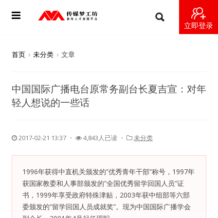
立即登录
首页
首页
›
未分类
›
文章
动态
中国国际广播电台原常务副台长夏吉宣：对年
导师
轻人想说的一些话
梦之星
2017-02-21 13:37
・
4,843人已读 ・
未分类
视频
梦工坊视频
1996年获得中直机关颁发的”优秀青年干部”称号，1997年
获国家教委和人事部颁发的”全国优秀留学回国人员”证
纪录片1 梦想开始的地方
书，1999年享受政府特殊津贴，2003年获中组部等六部
委颁发的”留学回国人员成就奖”。现为中国国际广播学会
纪录片2 青年人不同活法