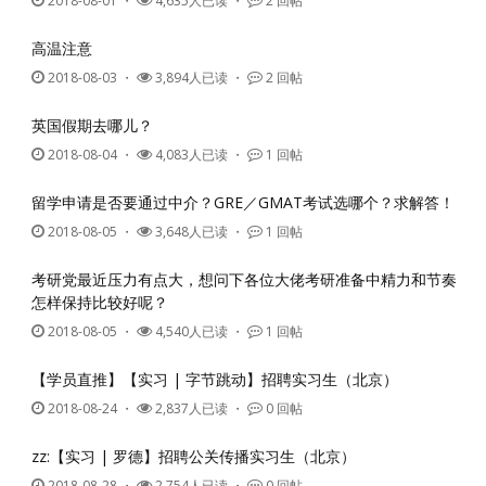
2018-08-01
・
4,635人已读 ・
2 回帖
高温注意
2018-08-03
・
3,894人已读 ・
2 回帖
英国假期去哪儿？
2018-08-04
・
4,083人已读 ・
1 回帖
留学申请是否要通过中介？GRE／GMAT考试选哪个？求解答！
2018-08-05
・
3,648人已读 ・
1 回帖
考研党最近压力有点大，想问下各位大佬考研准备中精力和节奏
怎样保持比较好呢？
2018-08-05
・
4,540人已读 ・
1 回帖
【学员直推】【实习 | 字节跳动】招聘实习生（北京）
2018-08-24
・
2,837人已读 ・
0 回帖
zz:【实习 | 罗德】招聘公关传播实习生（北京）
2018-08-28
・
2,754人已读 ・
0 回帖