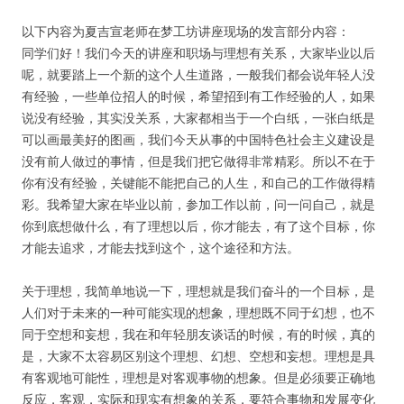
以下内容为夏吉宣老师在梦工坊讲座现场的发言部分内容：
人脉圈
同学们好！我们今天的讲座和职场与理想有关系，大家毕业以后
呢，就要踏上一个新的这个人生道路，一般我们都会说年轻人没
信息圈
有经验，一些单位招人的时候，希望招到有工作经验的人，如果
说没有经验，其实没关系，大家都相当于一个白纸，一张白纸是
品牌的力量
可以画最美好的图画，我们今天从事的中国特色社会主义建设是
没有前人做过的事情，但是我们把它做得非常精彩。所以不在于
你有没有经验，关键能不能把自己的人生，和自己的工作做得精
彩。我希望大家在毕业以前，参加工作以前，问一问自己，就是
你到底想做什么，有了理想以后，你才能去，有了这个目标，你
才能去追求，才能去找到这个，这个途径和方法。
关于理想，我简单地说一下，理想就是我们奋斗的一个目标，是
人们对于未来的一种可能实现的想象，理想既不同于幻想，也不
同于空想和妄想，我在和年轻朋友谈话的时候，有的时候，真的
是，大家不太容易区别这个理想、幻想、空想和妄想。理想是具
有客观地可能性，理想是对客观事物的想象。但是必须要正确地
反应，客观，实际和现实有想象的关系，要符合事物和发展变化