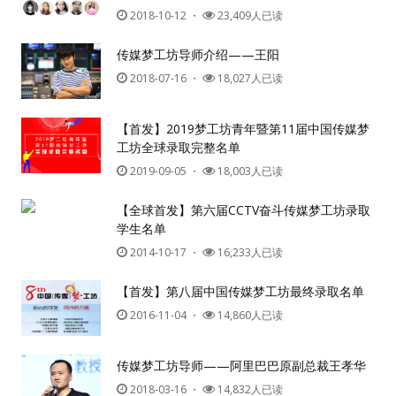
2018-10-12
・
23,409人已读
传媒梦工坊导师介绍——王阳
2018-07-16
・
18,027人已读
【首发】2019梦工坊青年暨第11届中国传媒梦
工坊全球录取完整名单
2019-09-05
・
18,003人已读
【全球首发】第六届CCTV奋斗传媒梦工坊录取
学生名单
2014-10-17
・
16,233人已读
【首发】第八届中国传媒梦工坊最终录取名单
2016-11-04
・
14,860人已读
传媒梦工坊导师——阿里巴巴原副总裁王孝华
2018-03-16
・
14,832人已读