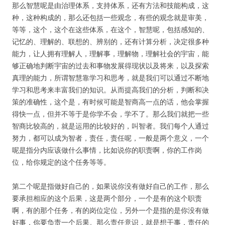
那么智慧呢是由治理体系，支持体系，还有方法和技能构成，这
种，这种构成的，那么还包括一些观念，有些的观念就是审美，
等等，这个，这个在这些体系，在这个，智慧呢，包括感知的、
记忆的、理解的、联想的、辨别的，还有计算分析，决定很多种
能力，让人拥有理解人，理解事，理解物，理解社会的宇宙，能
够正确地判断宇宙的过去和事物发展得现状以及将来，以及探索
真理的能力，所谓智慧靠学习和思考，就是我们可以通过不断地
学习和思考来丰富我们的知识。从而提高我们的分析，判断和决
用户名或Email
策的准确性，这个是，有时候可能是智商高一点的话，他会掌握
得快一点，但并不等于是你学不会，学不了。那么我们就把一些
智商比较高的，就是运用的比较好的，叫智者。我们每个人通过
努力，都可以成为智者，责任，责任呢，一般是两个意义，一个
密码
呢是指分内应该做什么事情，比如说你的职责啊，你的工作岗
位，给你规定的这个任务等等。
忘记密码?
第二个呢是指做好自己的，如果说你没有做好自己的工作，那么
记住我的登录状态
要承担相应的这个后果，这是两个部分，一个是有的这个职责
啊，有的那个任务，有的岗位定位，另外一个是指的是你没有做
没帐号？
注册一个
好事，你要负责一个后果。那么责任意识，就是想干事，责任的