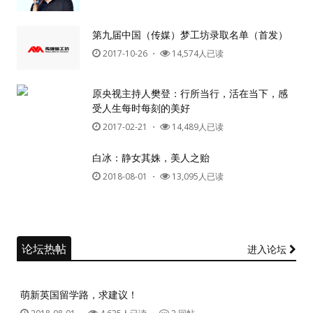
第九届中国（传媒）梦工坊录取名单（首发）
2017-10-26
・
14,574人已读
原央视主持人樊登：行所当行，活在当下，感
受人生每时每刻的美好
2017-02-21
・
14,489人已读
白冰：静女其姝，美人之贻
2018-08-01
・
13,095人已读
论坛热帖
进入论坛
萌新英国留学路，求建议！