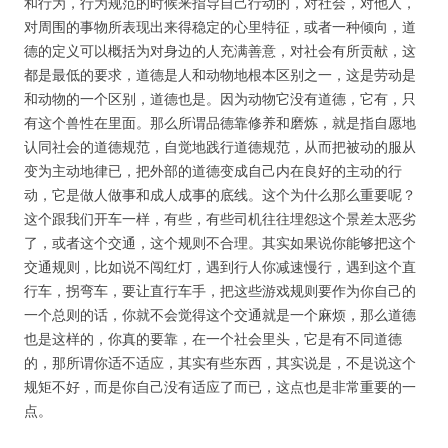
和行为，行为规范的时候来指导自己行动的，对社会，对他人，
对周围的事物所表现出来得稳定的心里特征，或者一种倾向，道
德的定义可以概括为对身边的人充满善意，对社会有所贡献，这
都是最低的要求，道德是人和动物地根本区别之一，这是劳动是
和动物的一个区别，道德也是。因为动物它没有道德，它有，只
有这个兽性在里面。那么所谓品德靠修养和磨炼，就是指自愿地
认同社会的道德规范，自觉地践行道德规范，从而把被动的服从
变为主动地律已，把外部的道德变成自己内在良好的主动的行
动，它是做人做事和成人成事的底线。这个为什么那么重要呢？
这个跟我们开车一样，有些，有些司机往往埋怨这个景差太恶劣
了，或者这个交通，这个规则不合理。其实如果说你能够把这个
交通规则，比如说不闯红灯，遇到行人你减速慢行，遇到这个直
行车，拐弯车，要让直行车手，把这些游戏规则要作为你自己的
一个总则的话，你就不会觉得这个交通就是一个麻烦，那么道德
也是这样的，你真的要靠，在一个社会里头，它是有不同道德
的，那所谓你适不适应，其实有些东西，其实说是，不是说这个
规矩不好，而是你自己没有适应了而已，这点也是非常重要的一
点。