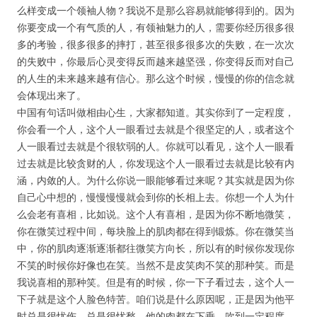
么样变成一个领袖人物？我说不是那么容易就能够得到的。因为
你要变成一个有气质的人，有领袖魅力的人，需要你经历很多很
多的考验，很多很多的摔打，甚至很多很多次的失败，在一次次
的失败中，你最后心灵变得反而越来越坚强，你变得反而对自己
的人生的未来越来越有信心。那么这个时候，慢慢的你的信念就
会体现出来了。
中国有句话叫做相由心生，大家都知道。其实你到了一定程度，
你会看一个人，这个人一眼看过去就是个很坚定的人，或者这个
人一眼看过去就是个很软弱的人。你就可以看见，这个人一眼看
过去就是比较贪财的人，你发现这个人一眼看过去就是比较有内
涵，内敛的人。为什么你说一眼能够看过来呢？其实就是因为你
自己心中想的，慢慢慢慢就会到你的长相上去。你想一个人为什
么会老有喜相，比如说。这个人有喜相，是因为你不断地微笑，
你在微笑过程中间，每块脸上的肌肉都在得到锻炼。你在微笑当
中，你的肌肉逐渐逐渐都往微笑方向长，所以有的时候你发现你
不笑的时候你好像也在笑。当然不是皮笑肉不笑的那种笑。而是
我说喜相的那种笑。但是有的时候，你一下子看过去，这个人一
下子就是这个人脸色特苦。咱们说是什么原因呢，正是因为他平
时总是很忧伤，总是很忧愁。他的肉都在下垂，吹到一定程度，