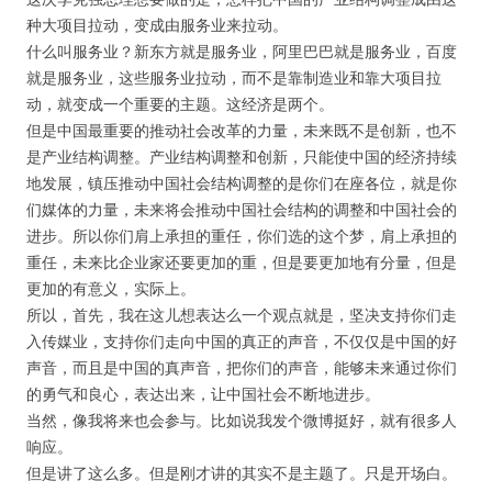
种大项目拉动，变成由服务业来拉动。
什么叫服务业？新东方就是服务业，阿里巴巴就是服务业，百度
密码
就是服务业，这些服务业拉动，而不是靠制造业和靠大项目拉
动，就变成一个重要的主题。这经济是两个。
忘记密码?
但是中国最重要的推动社会改革的力量，未来既不是创新，也不
是产业结构调整。产业结构调整和创新，只能使中国的经济持续
记住我的登录状态
地发展，镇压推动中国社会结构调整的是你们在座各位，就是你
们媒体的力量，未来将会推动中国社会结构的调整和中国社会的
没帐号？
注册一个
进步。所以你们肩上承担的重任，你们选的这个梦，肩上承担的
重任，未来比企业家还要更加的重，但是要更加地有分量，但是
更加的有意义，实际上。
所以，首先，我在这儿想表达么一个观点就是，坚决支持你们走
入传媒业，支持你们走向中国的真正的声音，不仅仅是中国的好
声音，而且是中国的真声音，把你们的声音，能够未来通过你们
的勇气和良心，表达出来，让中国社会不断地进步。
当然，像我将来也会参与。比如说我发个微博挺好，就有很多人
响应。
但是讲了这么多。但是刚才讲的其实不是主题了。只是开场白。