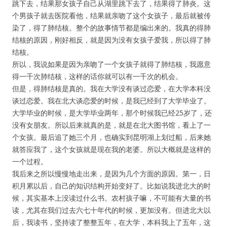
跳下去，结果那女孩子自己从湖里跳下去了，结果得了肺炎。这
个男孩子就去医院看他，结果就亲吻了这个女孩子，最后就被传
染了，得了肺结核。整个的故事情节都是编出来的。我真的得肺
结核的原因，刚好相反，就是因为没有女孩子爱我，所以得了肺
结核。
所以，我说如果是因为亲吻了一个女孩子就得了肺结核，我愿意
得一千次肺结核，这样的话你就可以有一千次的机会。
但是，得肺结核是真的。我在大学没有谈过恋爱，在大学本科没
谈过恋爱。我在北大谈恋爱的时候，是我已经到了大学毕业了。
大学毕业的时候，是大学毕业两年，那个时候我已经25岁了，还
没有女朋友。所以后来就真的是，就是在北大图书馆，看上了一
个女孩。最后追了她三个月，也确实到昆明湖上划过船，后来她
就答应我了，这个女孩就是现在我的老婆。所以大概就是这样的
一个过程。
我后来之所以慢慢地走出来，是因为几个方面的原因。第一，日
积月累以后，自己的知识结构开始变好了。比如说我进北大的时
候，其实基本上没读过什么书。农村孩子嘛，不可能有大量的书
读，尤其在我们过去六七十年代的时候，更加没有。但进北大以
后，我读书，坚持读了整整五年，在大学，本科我上了五年，这