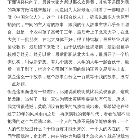
下面讲轻松的了。最近大家之所以那么欢迎我，其实不是因为我
的新东方做得越来越好，而是因为大家最近可能看了一部电影叫
做《中国合伙人》。这个《中国合伙人》，确实以新东方为原型
拍摄的，中间的主人翁的故事，跟我的个人故事主线几乎全面吻
合。就是一个农村孩子高考了三年，最后考上了北京大学，在北
大交了一批朋友，在北大身体不好，得了肺结核，最后毕业以后
留校教书，最后留下来教书，由于缺钱到处搞培训，最后就被学
校领导处分。处分以后，最后辞职从北大出来，最后开了一个培
训机构，叫做新梦想。有几个朋友，大学的大学一起合伙干。最
后一直干到了，把这个公司到了美国的纽约证券交易所去上市。
就是这么一个故事，这个故事百分之一百就等于我的故事。没有
一点差距。
但是这里面也有一些差距，比如说黄晓明就比我英俊很多。这就
是差距。当然了，我一直认为我比黄晓明要更加有气质。所以，
我觉得很遗憾，黄晓明没有把我的气质给演出来。我希望他在经
过了20年的风风雨雨之后，再来演我的老年时代，看看他能不能
把我的这个气质演出来。一个人的气质不是随便能够来的，一个
人的气质经过什么？千锤百炼才能出来的。一个人的内在的，有
同学跟我说，俞老师，内在的魅力和吸引力怎么来？就是说我怎