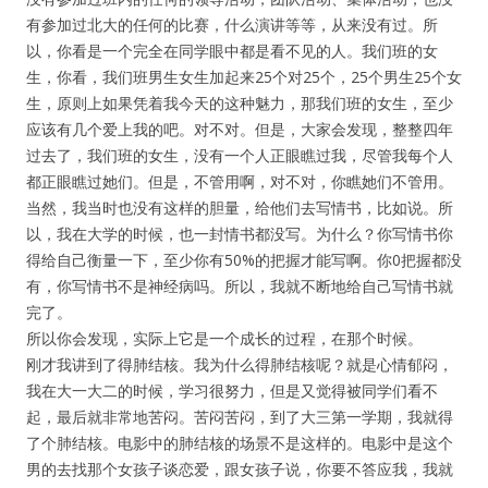
有参加过北大的任何的比赛，什么演讲等等，从来没有过。所
以，你看是一个完全在同学眼中都是看不见的人。我们班的女
生，你看，我们班男生女生加起来25个对25个，25个男生25个女
生，原则上如果凭着我今天的这种魅力，那我们班的女生，至少
应该有几个爱上我的吧。对不对。但是，大家会发现，整整四年
过去了，我们班的女生，没有一个人正眼瞧过我，尽管我每个人
都正眼瞧过她们。但是，不管用啊，对不对，你瞧她们不管用。
当然，我当时也没有这样的胆量，给他们去写情书，比如说。所
以，我在大学的时候，也一封情书都没写。为什么？你写情书你
得给自己衡量一下，至少你有50%的把握才能写啊。你0把握都没
有，你写情书不是神经病吗。所以，我就不断地给自己写情书就
完了。
所以你会发现，实际上它是一个成长的过程，在那个时候。
刚才我讲到了得肺结核。我为什么得肺结核呢？就是心情郁闷，
我在大一大二的时候，学习很努力，但是又觉得被同学们看不
起，最后就非常地苦闷。苦闷苦闷，到了大三第一学期，我就得
了个肺结核。电影中的肺结核的场景不是这样的。电影中是这个
男的去找那个女孩子谈恋爱，跟女孩子说，你要不答应我，我就