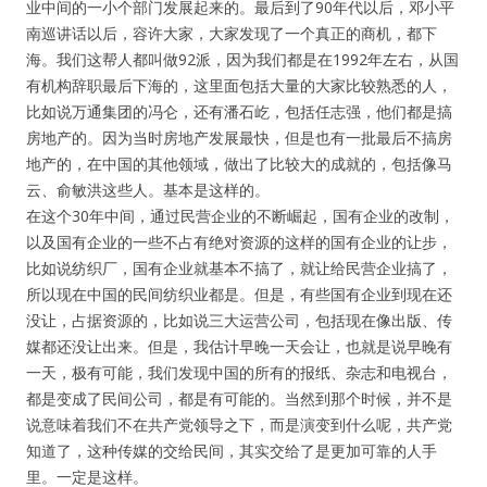
业中间的一小个部门发展起来的。最后到了90年代以后，邓小平
南巡讲话以后，容许大家，大家发现了一个真正的商机，都下
海。我们这帮人都叫做92派，因为我们都是在1992年左右，从国
有机构辞职最后下海的，这里面包括大量的大家比较熟悉的人，
比如说万通集团的冯仑，还有潘石屹，包括任志强，他们都是搞
房地产的。因为当时房地产发展最快，但是也有一批最后不搞房
地产的，在中国的其他领域，做出了比较大的成就的，包括像马
云、俞敏洪这些人。基本是这样的。
在这个30年中间，通过民营企业的不断崛起，国有企业的改制，
以及国有企业的一些不占有绝对资源的这样的国有企业的让步，
比如说纺织厂，国有企业就基本不搞了，就让给民营企业搞了，
所以现在中国的民间纺织业都是。但是，有些国有企业到现在还
没让，占据资源的，比如说三大运营公司，包括现在像出版、传
媒都还没让出来。但是，我估计早晚一天会让，也就是说早晚有
一天，极有可能，我们发现中国的所有的报纸、杂志和电视台，
都是变成了民间公司，都是有可能的。当然到那个时候，并不是
说意味着我们不在共产党领导之下，而是演变到什么呢，共产党
知道了，这种传媒的交给民间，其实交给了是更加可靠的人手
里。一定是这样。