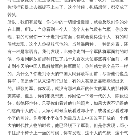
你想把它提上去都提不上去了。这个时候，拟稿想笑，都变成了
苦笑。
所以，我们有发现，你心中的一切慢慢慢慢，就会反映到你的外
在上面。所以，当你看到一个人，这个人有气质有气概，你会发
现，有的时候你一下子走到他前面，你就会觉得这个人，有的时
候就发现，这个人你挺服气他的。当然靠两种，一种是外表，还
有一种是靠语言。我们发现，比如你走到一个军队将军面前的时
候，你走到解放前那种打过了几十几百次大仗那些将军面前，和
走到今天的中国人民解放军的将军面前，你的感觉完全是不一样
的。为什么？你走到今天的中国人民解放军面前，尽管他们也是
将军，但是他们从来没有打过仗，有的人甚至是靠唱歌唱出来
的。唱歌将军。你发现，就没有那种真正的伟大的军人的那种飒
爽英姿。但是，你们稍微想想，你回忆一下老一代的人，陈毅也
好，彭德怀也好，只要你们看过他们的照片，如果大家不记得他
们这两个人的话，大家小时候应该看过邓小平，或者至少看过邓
小平的照片。你看邓小平在作为最后力主中国改革开放的一个伟
大的时代性人物的时候，他已经脱下了军装。但是你发现，邓小
平往那个椅子上一坐的时候，你有发现，这个人的气概，这个气