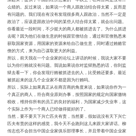
么错的。反过来说，如果说一个商人跟政治结合得太紧，反而是
有问题的。我们现在有没有发现很多商人跟政治，当然不一定是
政治了，应该是跟政治中间的某些人结合得太紧，就会出问题。
你看最近一段时间，不少挺大的商人都被抓进去了。为什么抓进
去呢？因为他们在做生意的时候跟官僚结合，通过和官僚熟悉来
获取国家资源，用国家的资源来给自己做生意，同时通过贿赂官
僚的方式，来为自己谋取更大的利益。
所以，前天我在一个企业家的论坛上讲话的时候，我说大家不要
以为你行贿就没有问题。我说如果说你对监狱熟悉的话，你到监
狱去看一下，你会发现行贿被抓进去的人，比受贿还要多。最近
被抓起来的这几个企业家不都是因为行贿吗。
所以，实际上如果真正从在商言商的角度来说，如果说你作为一
个真正的商人，符合商业原则办事，按照国家的规定向国家缴纳
税收，维持你所有的员工的良好的福利，为国家减少失业率，这
个实际上作为一个商人已经做得挺好的了。
当然，要不要天下兴亡匹夫有责，当然要，假如说没有天下兴亡
匹夫有责的这样的感觉，我今天不会跑到这儿来跟大家讲话。柳
传志也不会担当中国企业家俱乐部理事长，并且带着中国企业家