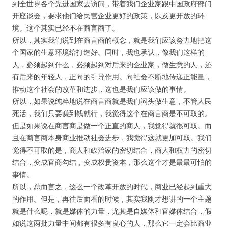
到全世界各个先进国家去访问，带着我们企业家跟中国政府部门
开座谈会，要求他们给民营企业更好的政策，以及更开放的环
境。这个其实已经不在商言商了。
所以，其实我们说到在商言商的概念，就是我们应该努力地把这
个国家的生意环境给打造好。同时，我也承认，像我们这样的
人，必须起到什么，必须起到对后来的企业家，做生意的人，还
有后来的年轻人，正向的引导作用。向社会不断地传递正能量，
推动这个社会的改革和进步，这也是我们应该做的事情。
所以，如果说纯粹地说在商言商就是我们闷头做生意，不管人民
死活，我们只要赚到钱就行，我觉得这个在商言商是不可取的。
但是如果说在商言商是做一个正直的商人，我觉得就很可取。而
且在商言商本身商业推动社会进步，我觉得这就更加可取。我们
觉得不可取的是，商人和政治家的密切结合，商人和权力的密切
结合，变成官商勾结，变成权贵资本，那么这个才是最最可怕的
事情。
所以，总而言之，这么一个改革开放的时代，商业已经起到重大
的作用。但是，再往后面看的时候，其实我刚才想讲的一个主题
就是什么呢，就是媒体的力量，尤其是自媒体和官媒体结合，假
如说这两批力量中间都有很多有良心的人，那么它一定会比商业