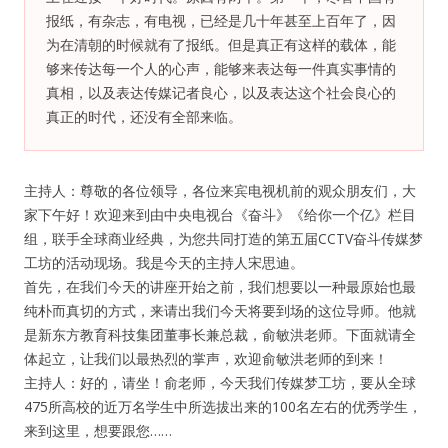
报纸，有杂志，有电视，已经是几十年甚至上百年了，因
为在清朝的时候就有了报纸。但是真正有这样的载体，能
纪录片3 我们都是青年偶像
够来传达每一个人的心声，能够来表达每一件真实事情的
真相，以及表达传媒记者良心，以及表达这个社会良心的
活动
真正的时代，还没有全部来临。
往届
主持人：尊敬的各位领导，各位来宾电视机前的观众朋友们，大
出彩2016
家下午好！欢迎来到由中央电视台《奋斗》《给你一个亿》栏目
组，联手全球商业经典，为您共同打造的第五届CCTV奋斗传媒梦
变革2015
工坊的活动现场。我是今天的主持人宋思迪。
首先，在我们今天的讲座开始之前，我们想要以一种最原始也最
逐梦2014
纯朴而真切的方式，来请出我们今天将要到场的这位导师。他就
是新东方教育科技集团董事长兼总裁，俞敏洪老师。下面就请全
辉煌2013
体起立，让我们以最热烈的掌声，欢迎俞敏洪老师的到来！
主持人：好的，请坐！俞老师，今天我们传媒梦工坊，要从全球
精彩2012
475所高校的近万名学生中所选拔出来的100名左右的优秀学生，
来到这里，想要跟您……
梦工坊圈