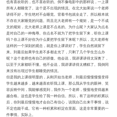
也有喜欢听的，也不喜欢听的。倒不像电影中的那样说，一上课
所有人都睡觉了。这个是不出现的情况。在北大如果说一个老师
讲得不好，学生绝对不会睡觉。背着书包就全走了。所以根本就
不存在大家睡觉的问题。而且北大老师有一个规矩，是一个不成
文的规矩，北大老师上课是不点名的。为什么呢？大家认为点名
是对自己的一种侮辱。你点名不就为了把学生留下来，听你上课
吗？你上课不好你为什么要把学生留下来呢？所以，北大老师有
这样的一个深刻的观念，就是你上课讲好了，学生自然就留下
来。到最后如果学生差不多都走光了，只剩了几个学生怎么办
呢？这个老师也有自己的骄傲。他会说，我讲课讲得太深奥了，
以至于大家都听不懂。他不会说，我讲课讲得太糟糕了。我倒同
来没有出现过学生都睡觉的情况。
但是我的上课很明显的，从刚开始当老师，到最后慢慢慢慢变得
学生越来越多，越来越喜欢听我上课。那么我从学生的眼神、笑
容反映中间，我能够感觉到，我作为一个老师，慢慢地变得越来
越合格。这也是学生给了我一种自信。所以，有了这样的积累以
后，你到最后慢慢地才会自己有信心，说我自己出来干事情，说
不定也能干成。它有一种积累和积淀在里面。这是非常重要的一
件事情。实际上。