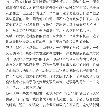
面，因为放到前面就意味着你可能会打人。尽管这个是一个感觉
很滑稽的景象，所有的城管过去跟小商小贩吵架的时候，把手背
到后面去，但是至少表现了一个力量，这个力量就是什么？就是
媒体监督的力量。因为他们知道一旦不小心你真伸手打了人，肯
定会有人马上就发微博，发微信，发出来，马上就会有人拍照
片，马上这个地方就会变得遗臭万年。不久这样的概念吗。
所以，我觉得这种媒体的发达，给大家了一个重大的机会，这个
机会就是让大家未来可能是，有了更好的发挥自己的余地。
但是，我个人的感觉是，由于这是一个变革的时代，由于是一个
变动的时代，所以你要在媒体领域中间，你要想最后真正成才的
话，你要经历太多太多的考验，你会经历到来自各方面的威胁，
来自各方面的恐吓甚至，因为当你要报道事实真相的时候，你就
会面临巨大的压力。你也会经历自己判断到底是否能够正确的这
样一个过程。因为有的时候，你作为媒体人的一个判断失误，就
会让整个社会由于你的判断失误跟着你一起误导到另外一个方向
去。所以，是挺不容易的。
我生活中一些媒体的朋友，都觉得这个时代给他们提出了很大的
挑战。前一阶段，我的老大哥柳传志先生，在一个公开场合发言
的时候，说了一句话说，说企业家就应该在商言商。这句话就引