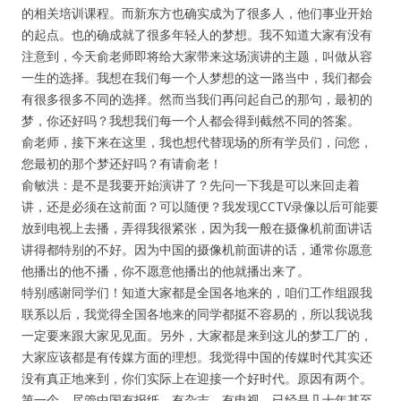
的相关培训课程。而新东方也确实成为了很多人，他们事业开始
的起点。也的确成就了很多年轻人的梦想。我不知道大家有没有
注意到，今天俞老师即将给大家带来这场演讲的主题，叫做从容
一生的选择。我想在我们每一个人梦想的这一路当中，我们都会
有很多很多不同的选择。然而当我们再问起自己的那句，最初的
梦，你还好吗？我想我们每一个人都会得到截然不同的答案。
俞老师，接下来在这里，我也想代替现场的所有学员们，问您，
您最初的那个梦还好吗？有请俞老！
俞敏洪：是不是我要开始演讲了？先问一下我是可以来回走着
讲，还是必须在这前面？可以随便？我发现CCTV录像以后可能要
放到电视上去播，弄得我很紧张，因为我一般在摄像机前面讲话
讲得都特别的不好。因为中国的摄像机前面讲的话，通常你愿意
他播出的他不播，你不愿意他播出的他就播出来了。
特别感谢同学们！知道大家都是全国各地来的，咱们工作组跟我
联系以后，我觉得全国各地来的同学都挺不容易的，所以我说我
一定要来跟大家见见面。另外，大家都是来到这儿的梦工厂的，
大家应该都是有传媒方面的理想。我觉得中国的传媒时代其实还
没有真正地来到，你们实际上在迎接一个好时代。原因有两个。
第一个，尽管中国有报纸，有杂志，有电视，已经是几十年甚至