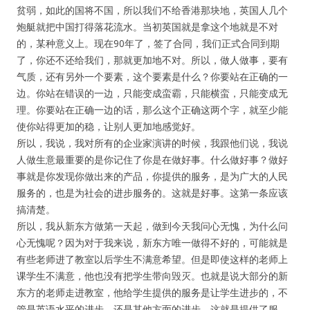
贫弱，如此的国将不国，所以我们不给香港那块地，英国人几个
炮艇就把中国打得落花流水。当初英国就是拿这个地就是不对
的，某种意义上。现在90年了，签了合同，我们正式合同到期
了，你还不还给我们，那就更加地不对。所以，做人做事，要有
气质，还有另外一个要素，这个要素是什么？你要站在正确的一
边。你站在错误的一边，只能变成蛮霸，只能横蛮，只能变成无
理。你要站在正确一边的话，那么这个正确这两个字，就至少能
使你站得更加的稳，让别人更加地感觉好。
所以，我说，我对所有的企业家演讲的时候，我跟他们说，我说
人做生意最重要的是你记住了你是在做好事。什么做好事？做好
事就是你发现你做出来的产品，你提供的服务，是为广大的人民
服务的，也是为社会的进步服务的。这就是好事。这第一条应该
搞清楚。
所以，我从新东方做第一天起，做到今天我问心无愧，为什么问
心无愧呢？因为对于我来说，新东方唯一做得不好的，可能就是
有些老师进了教室以后学生不满意希望。但是即使这样的老师上
课学生不满意，他也没有把学生带向毁灭。也就是说大部分的新
东方的老师走进教室，他给学生提供的服务是让学生进步的，不
管是英语水平的进步，还是其他方面的进步。这就是提供了服