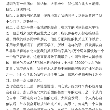
是因为有一年病休，肺结核。大学毕业，我也留在北大当老师。
所以，继续读书。
所以，后来读书的总量，慢慢地靠近我的同学，到最后超过了我
不少同学。这是第一。
第二，英语水平也不断地得以提高，在大学的时候英语水平很
差，但是后来因为我留北大当老师，所以你要每天都在接触英
语。而我的很多同学和朋友，他们分配到别的机关去工作以后，
不用每天用英语了，反而不学了。所以，这样的话，我就得以自
己非常从容地在北大把我们英汉双结字典的4万个词条慢慢地一个
一个给它背出来。这也直接导致了我最后，中国到国外去留学考
试，最难的考试GRE考试出现的时候，要求用25000个左右的词
汇量，我突然发现，我是在北大老师中间最能够教这门课的老师
之一。为什么？因为我打开那个书以后，那就不是我教吗？对不
对。他是一点点成长的。
当你这些成长以后，你慢慢慢慢，内心就开始怎样？内心就开始
会有自信。所以我在北大的前面的整整十年的过程，是一个从内
心自卑，不断走向内心自信的过程。大家会发现，一个人内心自
信以后，外表就会开始放射出光芒来。实际上。你走到一个自信
的人面前，那个感觉是不一样的。当然了，这个自信又分成自信