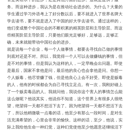
务。而这种进步，我认为是在推动社会进步的。为什么？大量的
学生通过学习外语考上了好分数以后，要不就进入了世界名牌大
学去读书，要不就是进入了中国的好大学去读书。通过这样的，
他们变成整个中国社会的不断积累的精英阶层和主导阶层。而这
些精英阶层主导阶层，只要他们眼光足够好，足够远，足够正
确，未来就能带动中国社会的进步。
就是说每一个企业，每一个人做事情，都要去寻找自己做的事情
到底对还是不对。所以，我觉得一个人可以去做赚钱的事情，但
是不对的事情，但是我认为这样的人，一定早晚会出问题。即使
是最后，国家不拿他是问，最后他的良心也会拿他是问。你想一
个人贩毒，他尽管赚了钱，但是他良心上会不好受。即使是贩毒
的人，他有的时候都会为自己寻找立足点。有一次，我刚好碰上
了一个贩卖毒品的人。我就问他，我说你这个害人的事情怎么能
这么做呢？他说其实，他说你不知道，这个世界上有很多人很绝
望，绝望得一天都不想活下去了。因为绝望得一天都不想活下去
了，所以他稍微吸一点毒的话，他至少有那么一段时间，是对生
活充满希望的，心里会非常的愉快。这样的话，至少，他说，实
际上我给他生命一种幻觉，这种幻觉使他至少他愿意还继续活下