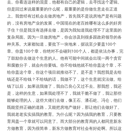
去。你看连这样的混蛋，他都有自己的逻辑，去寻找这个逻辑。
但是回过来说最重要的什么呢，最重要的是你做生意走在正道
上。我曾经有过机会去做房地产，首先我不是说房地产是有问题
的，没有房地产业的发展，中国现在的老百姓哪有这么多的好房
子住？但是我没有选择去做，是因为我知道我处理不了这里面的
复杂局面。因为一旦做房地产，你会涉及到很多跟政府领导的各
种关系。大家都知道，要批下一块地来，据说至少要盖100个
章。你盖100个章，你绝对不会碰到100个人，都是依法办事，完
了鼓励你去做这个生意的人。他有可能中间就会出现一两个贪官
和腐败分子，就会向你要钱。你不给钱他就不给你盖这个章，不
给你盖这个章，你这个项目就推动不了。是不是？我想我是去给
钱还是不给钱？不给钱的话，我做不了，这个生意就没法做。给
钱了以后，如果说我做了，我自己良心又过不去。那我想，我还
是，这样的生意，如果我处理不了，我就干脆不做了，我让那些
能够处理的人，这些大佬们去做，像王石、潘石屹、冯仑，他们
既能坚持正确的道路，又能把房地产做好，那让他们去做好了。
我就老老实实搞我的教育。为什么呢？因为搞我的教育，只要教
育局盖一个章就可以同意了。而大部分的教育局的人都同意新东
方做教育，因为很简单，新东方做教育对社会有好处啊。所以这