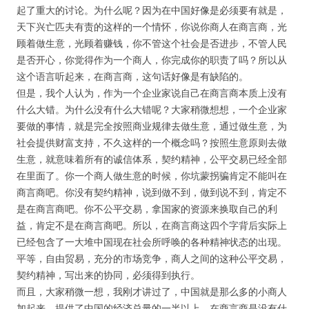
起了重大的讨论。为什么呢？因为在中国好像是必须要有就是，
天下兴亡匹夫有责的这样的一个情怀，你说你商人在商言商，光
顾着做生意，光顾着赚钱，你不管这个社会是否进步，不管人民
是否开心，你觉得作为一个商人，你完成你的职责了吗？所以从
这个语言听起来，在商言商，这句话好像是有缺陷的。
但是，我个人认为，作为一个企业家说自己在商言商本质上没有
什么大错。为什么没有什么大错呢？大家稍微想想，一个企业家
要做的事情，就是完全按照商业规律去做生意，通过做生意，为
社会提供财富支持，不久这样的一个概念吗？按照生意原则去做
生意，就意味着所有的诚信体系，契约精神，公平交易已经全部
在里面了。你一个商人做生意的时候，你坑蒙拐骗肯定不能叫在
商言商吧。你没有契约精神，说到做不到，做到说不到，肯定不
是在商言商吧。你不公平交易，拿国家的资源来换取自己的利
益，肯定不是在商言商吧。所以，在商言商这四个字背后实际上
已经包含了一大堆中国现在社会所呼唤的各种精神状态的出现。
平等，自由贸易，充分的市场竞争，商人之间的这种公平交易，
契约精神，写出来的协同，必须得到执行。
而且，大家稍微一想，我刚才讲过了，中国就是那么多的小商人
加起来，提供了中国的经济总量的一半以上，在商言商是没有什