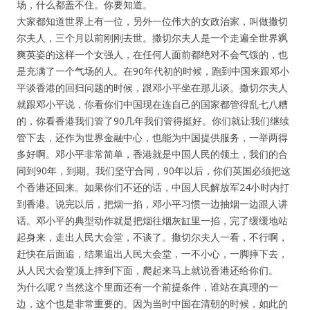
场，什么都盖不住。你要知道。
大家都知道世界上有一位，另外一位伟大的女政治家，叫做撒切
尔夫人，三个月以前刚刚去世。撒切尔夫人是一个走遍全世界飒
爽英姿的这样一个女强人，在任何人面前都绝对不会气馁的，也
是充满了一个气场的人。在90年代初的时候，跑到中国来跟邓小
平谈香港的回归问题的时候，跟邓小平坐在那儿谈。撒切尔夫人
就跟邓小平说，你看你们中国现在连自己的国家都管得乱七八糟
的，你看香港我们管了90几年我们管得挺好。你们就让我们继续
管下去，还作为世界金融中心，也能为中国提供服务，一举两得
多好啊。邓小平非常简单，香港就是中国人民的领土，我们的合
同到90年，到期。我们坚守合同，90年以后，你们英国必须把这
个香港还回来。如果你们不还的话，中国人民解放军24小时内打
到香港。说完以后，把烟一掐，邓小平习惯一边抽烟一边跟人讲
话。邓小平的典型动作就是把烟往烟灰缸里一掐，完了缓缓地站
起身来，走出人民大会堂，不谈了。撒切尔夫人一看，不行啊，
赶快在后面追，结果追出人民大会堂，一不小心，一脚摔下去，
从人民大会堂顶上摔到下面，爬起来马上就说香港还给你们。
为什么呢？当然这个里面还有一个前提条件，谁站在真理的一
边，这个也是非常重要的。因为当时中国在清朝的时候，如此的