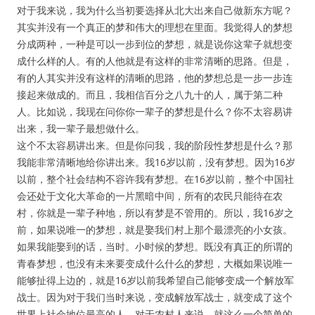
对于我来说，我为什么当初要选择从北大出来自己做新东方呢？
其实并没有一个真正的梦和伟大的理想在里面。我觉得人的梦想
分成两种，一种是可以一步到位的梦想，就是说你这辈子就想变
成什么样的人。有的人他就是有这样的非常清晰的思路。但是，
有的人其实并没有这样的清晰的思路，他的梦想总是一步一步连
接起来做成的。而且，我相信百分之八九十的人，属于第二种
人。比如说，我现在问你你一辈子的梦想是什么？你不太容易讲
出来，我一辈子最想做什么。
这个不太容易讲出来。但是你问我，我的阶段性梦想是什么？那
我能非常清晰地给你讲出来。我16岁以前，没有梦想。因为16岁
以前，整个社会结构不容许我有梦想。在16岁以前，整个中国社
会还处于文化大革命的一片黑暗中间，所有的农民只能待在农
村，你就是一辈子种地，所以有梦是不管用的。所以，我16岁之
前，如果说唯一的梦想，就是娶我们村上那个最漂亮的小女孩。
如果我能娶到的话，当时。小时候的梦想。既没有真正的所谓的
青春梦想，也没有未来要变成什么什么的梦想，大概如果说唯一
能够扯得上边的，就是16岁以前我希望自己能够变成一个解放军
战士。因为对于我们当时来说，变成解放军战士，就变成了这个
世界上社会地位最高的人。对于农村人来说。就这么一个简单的