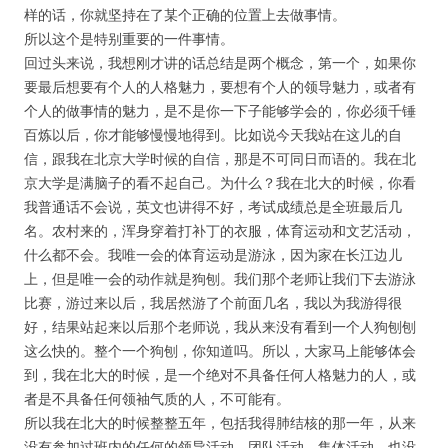
样的话，你就坚持在了某个正确的位置上去做事情。
所以这个是特别重要的一件事情。
回过头来说，我想刚才讲的话总结是两个概念，第一个，如果你
要最后想要有个人的人格魅力，要想有个人的领导魅力，或者有
个人的做事情的魅力，是不是你一下子能够学会的，你必须千锤
百炼以后，你才能够慢慢地得到。比如说今天我站在这儿的自
信，跟我在北京大学时候的自信，那是不可同日而语的。我在北
京大学是满脑子的看不起自己。为什么？我在北大的时候，你看
我普通话不会说，英文也讲得不好，考试成绩总是全班最后几
名。农村来的，浑身穿着打补丁的衣服，体育运动和文艺活动，
什么都不会。我唯一会的体育运动是游泳，因为家在长江边儿
上，但是唯一会的动作就是狗刨。我们那个老师让我们下去游泳
比赛，游过来以后，我居然游了个前面几名，我以为我游得很
好，结果站起来以后那个老师说，我从来没有看到一个人狗刨刨
这么快的。整个一个狗刨，你知道吗。所以，大家马上能够体会
到，我在北大的时候，是一个绝对不具备任何人格魅力的人，或
者是不具备任何领袖气质的人，不可能有。
所以我在北大的时候整整五年，包括我得肺结核的那一年，从来
没有参加过班内的任何的领导活动，团队活动、集体活动，也没