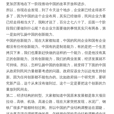
更加厉害地在下一阶段推动中国的改革开放和进步。
所以，你现在会发现，到了今天这个地步，企业家已经走得差不
多了，因为中国的这个企业布局，其实已经做得，民间企业力量
已经走得相当大了。我刚才说了，百分之七八十了。后面一个阶
段我们要做到什么呢？在企业方面要做的事情其实只有两条，第
一是如何弘扬中国的创新能力。
中国的创新能力，现在大家都知道，中国的民间企业和国有企业
都没有任何创新能力。中国有的是制造能力，有的是把一个生意
拷贝下来，我们也重新赶快做的这样的一个能力，但是他没有真
正的创新能力。没有创新能力，我们的商业发展，经济发展就不
可持续。所以，怎样弘扬中国的创新能力，就变得了下面的中国
从政府到民间力量都要考虑的问题。政府应该全力以赴地支持创
新。因为任何创新都不能包办的。比如政府搞一个研究所，要研
究新产品，这个从来没有做到过。这个一定是要把这个创新的力
量放到民间去。
第二，经济结构的转型。大家都知道中国原来发展都是靠大项目
拉动，高铁、机场、高速公路，现在大家突然发现，水泥厂、钢
用户名或Email
铁厂很多产能都特别过剩。所以中国的产业结构调整迫在眉睫，
这次李克强总理想要做的是，怎样把中国的产业结构调整成由这