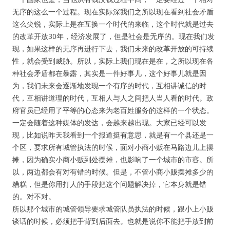
无序的这么一个过程。现在实际深我们之所以现在看到社会矛盾
这么尖锐，实际上是在互换一个时代的来临，这个时代就是过去
的改革开放30年，经济发展了，但是社会是无序的。现在我们发
现，如果这样的无序再进行下去，我们未来的改革开放的可持续
性，就会受到威胁。所以，实际上我们现在是在，之所以现在各
种社会矛盾都在暴露，其实是一件好事儿，这个好事儿就是因
为，我们未来会逐渐地发现一个有序的时代，互相讲诚信的时
代，互相讲道理的时代，互相人与人之间把人当人看的时代。政
府官员已经用了平等的心态来为老百姓服务的这样的一个状态。
一定会随着这种媒体的发达，会越来越出现。大家已经可以发
现，比如说昨天我看到一个报道挺有意思，就是有一个县还是一
个区，要求所有城管执法的时候，面对小商小贩在马路边儿上摆
摊，因为确实小商小贩到处摆摊，也影响了一个城市的市容。所
以，两边都会有对有错的时候。但是，不管小商小贩摆摊多少的
糟糕，但是你用打人的手段把这个问题解决掉，它本身就是错
的。对不对。
所以那个城市的城管领导要求城管队员执法的时候，跟小上小贩
谈话的时候，必须把手背到后面去。也就是说你不能把手放到前