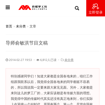
立即登录
首页
首页
›
未分类
›
文章
动态
导师俞敏洪节目文稿
导师
梦之星
2014-02-27 19:53
・
6,812人已读 ・
未分类
视频
特别感谢同学们！知道大家都是全国各地来的，咱们工作
梦工坊视频
组跟我联系以后，我觉得全国各地来的同学都挺不容易
的，所以我说我一定要来跟大家见见面。另外，大家都是
纪录片1 梦想开始的地方
来到这儿的梦工厂的，大家应该都是有传媒方面的理想。
我觉得中国的传媒时代其实还没有真正地来到，你们实际
上在迎接一个好时代。原因有两个。第一个，尽管中国有
纪录片2 青年人不同活法