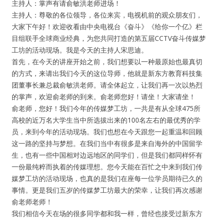
主持人：掌声有请俞敏洪老师进场！
主持人：尊敬的各位领导，各位来宾，电视机前的观众朋友们，
人脉圈
大家下午好！欢迎收看由中央电视台《奋斗》《给你一个亿》栏
目组联手全球商业经典，为您共同打造的第五届CCTV奋斗传媒梦
信息圈
工坊的活动现场。我是今天的主持人宋思迪。
首先，在今天的讲座开始之前，我们想要以一种最原始也最真切
品牌的力量
的方式，来请出我们今天的这位导师，他就是新东方教育科技集
团董事长兼总裁俞敏洪老师。请全体起立，让我们再一次以热烈
的掌声，欢迎俞老师的到来。俞老师您好！请坐！大家请坐！
俞老师，您好！我们今年的传媒梦工坊，一共是有从全球475所
高校的近万名大学生当中所选拔出来的100名左右的最优秀的学
员，来到今年的活动现场。我们也想在今天跟您一起重温和回顾
这一路的坚持与梦想。在我们当中有很多是来自海外的中国留学
生，也有一些中国相对边远地区的同学们，但是我们都同样怀有
一份最纯粹而执着的传媒理想。您今天能在百忙之中来到我们传
媒梦工坊的活动现场，也真的是我们在座每一位学员期待已久的
事情。更是我们五岁的传媒梦工坊最大的荣幸，让我们再次感谢
俞老师老师！
我们相信今天在场的很多同学都和我一样，曾经也接受过新东方