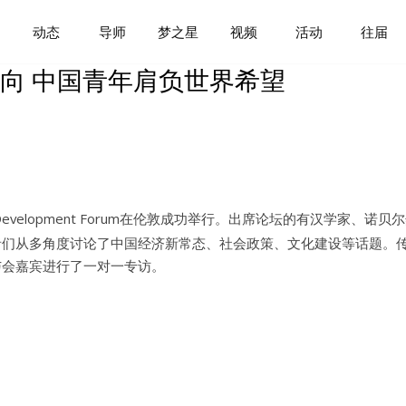
记者们就中国经济新常态
动态
导师
梦之星
视频
活动
往届
向 中国青年肩负世界希望
ina Development Forum在伦敦成功举行。出席论坛的有汉学家、诺贝
者们从多角度讨论了中国经济新常态、社会政策、文化建设等话题。
与会嘉宾进行了一对一专访。