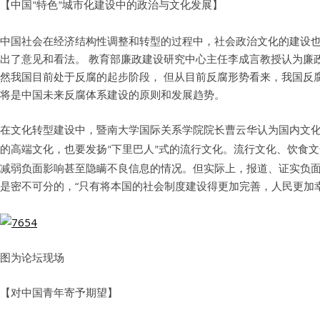
【中国
特色
城市化建设中的政治与文化发展】
“
”
中国社会在经济结构性调整和转型的过程中，社会政治文化的建设
出了意见和看法。 教育部廉政建设研究中心主任李成言教授认为廉
然我国目前处于反腐的起步阶段， 但从目前反腐形势看来，我国反
将是中国未来反腐体系建设的原则和发展趋势。
在文化转型建设中，暨南大学国际关系学院院长曹云华认为国内文
的高端文化，也要发扬
下里巴人
式的流行文化。流行文化、饮食文
“
”
减弱负面影响甚至隐瞒不良信息的情况。但实际上，报道、证实负
是密不可分的，“
只有将本国的社会制度建设得更加完善，人民更加
图为论坛现场
【对中国青年寄予期望】