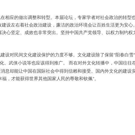
密码
也在相应的做出调整和转型。本届论坛，专家学者对社会政治的转型
忘记密码?
政建设左右着社会政治建设，廉洁的政治环境会让百姓生活更为安心
腐决心坚定、成效也非常突出。坚持中国共产党领导、以权力制约权
记住我的登录状态
化建设对民间文化建设保护的力度不够。文化建设除了保留
阳春白雪
“
没帐号？
注册一个
，中国往往
化、武侠小说等也应该得到推广。 而在对外文化转播中
面消息却能让中国在国际社会中得到信赖和接受。国内外文化的建设
。
幸福，才能获得世界其他国家人民的尊敬和钦佩
”