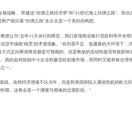
发展战略， 即建设
丝绸之路经济带
和
世纪海上丝绸之路
。联合
“
”
“21
”
过剩产能沿着
丝绸之路
走出去是一个美好的构想。
“
”
余教授认为
去年
月央行的降息，我们发现商业银行贷款利率并未明
“
11
及信贷市场闹
钱荒
的矛盾现象。
在内需不足、低通胀的大环境下，
‘
’
”
殊方式定向降准降息都是可预期的。但是释放的流动性能否有效影响
业。因此如何鼓励中小企业积极贷款刺激市场，而同时又能有效合理
境之一。
底线。虽然经济增速不比当年，但是和美国和陷入通缩危机的欧元
键时期，这将会是一个缓慢与艰难的过渡阶段。
”
用户名或Email