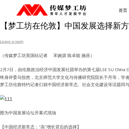
TAG ARCHIVES:
文化建设等话题。传媒梦工坊伦敦特约
首页
【梦工坊在伦敦】中国发展选择新方
Leave a reply
（传媒梦工坊英国站记者 宋婉源 陈卓能 施蓓）
2
LSE SU Ch
月
日，由伦敦政治经济中国发展社团举办的第七届
7
终身评委马悦然，北京师范大学文化与传播研究院院长于丹等，学
梦工坊伦敦特约记者们就中国经济新常态、社会文化建设等话题同
图为中国发展论坛开幕式现场
【中国经济新常态：
】
高
增长背后的选择
“
”