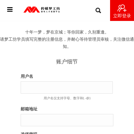
立即登录
首页
十年一梦，梦在京城；等你回家，久别重逢。
请梦工坊学员填写完整的注册信息，并耐心等待管理员审核，关注微信通
动态
知。
导师
账户细节
梦之星
用户名
视频
用户名仅支持字母、数字和(.-@)
梦工坊视频
邮箱地址
纪录片1 梦想开始的地方
纪录片2 青年人不同活法