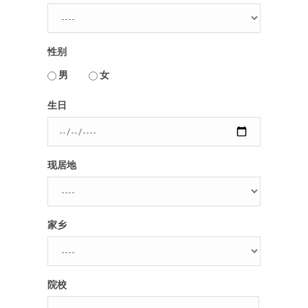
人脉圈
性别
信息圈
用户名或Email
男
女
品牌的力量
生日
密码
现居地
忘记密码?
记住我的登录状态
家乡
没帐号？
注册一个
院校