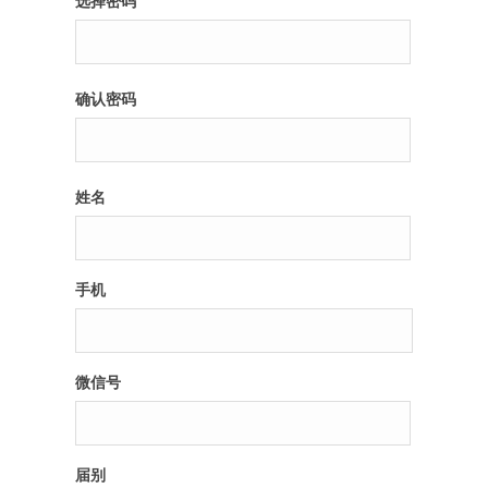
选择密码
纪录片3 我们都是青年偶像
确认密码
活动
往届
姓名
出彩2016
变革2015
手机
逐梦2014
辉煌2013
微信号
精彩2012
届别
梦工坊圈