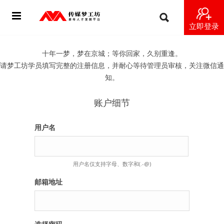
立即登录
首页
十年一梦，梦在京城；等你回家，久别重逢。
请梦工坊学员填写完整的注册信息，并耐心等待管理员审核，关注微信通
动态
知。
导师
账户细节
梦之星
用户名
视频
用户名仅支持字母、数字和(.-@)
梦工坊视频
邮箱地址
纪录片1 梦想开始的地方
纪录片2 青年人不同活法