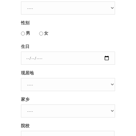
人脉圈
性别
信息圈
用户名或Email
男
女
品牌的力量
生日
密码
现居地
忘记密码?
记住我的登录状态
家乡
没帐号？
注册一个
院校