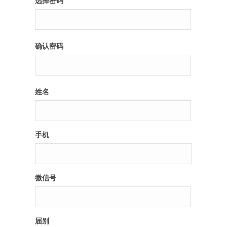
选择密码
纪录片3 我们都是青年偶像
确认密码
活动
往届
姓名
出彩2016
变革2015
手机
逐梦2014
辉煌2013
微信号
精彩2012
届别
梦工坊圈