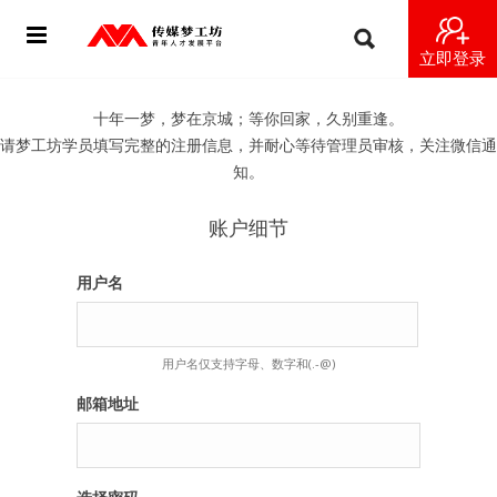
立即登录
首页
十年一梦，梦在京城；等你回家，久别重逢。
请梦工坊学员填写完整的注册信息，并耐心等待管理员审核，关注微信通
动态
知。
导师
账户细节
梦之星
用户名
视频
用户名仅支持字母、数字和(.-@)
梦工坊视频
邮箱地址
纪录片1 梦想开始的地方
纪录片2 青年人不同活法