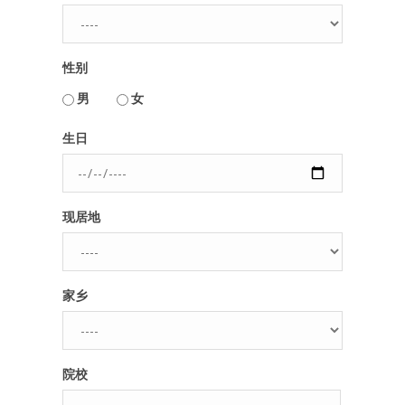
人脉圈
性别
信息圈
用户名或Email
男
女
品牌的力量
生日
密码
现居地
忘记密码?
记住我的登录状态
家乡
没帐号？
注册一个
院校