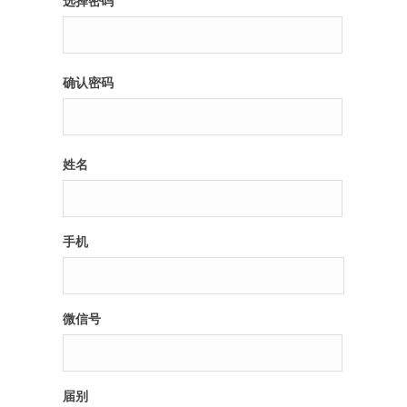
选择密码
纪录片3 我们都是青年偶像
确认密码
活动
往届
姓名
出彩2016
变革2015
手机
逐梦2014
辉煌2013
微信号
精彩2012
届别
梦工坊圈