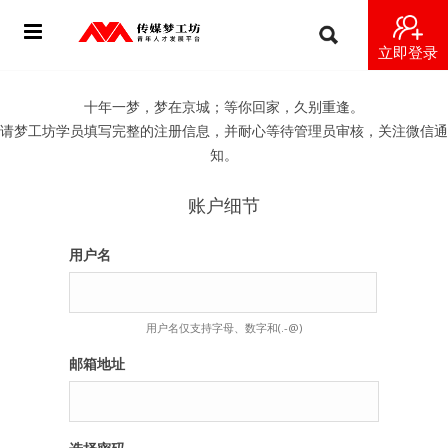
立即登录
首页
十年一梦，梦在京城；等你回家，久别重逢。
请梦工坊学员填写完整的注册信息，并耐心等待管理员审核，关注微信通
动态
知。
导师
账户细节
梦之星
用户名
视频
用户名仅支持字母、数字和(.-@)
梦工坊视频
邮箱地址
纪录片1 梦想开始的地方
纪录片2 青年人不同活法