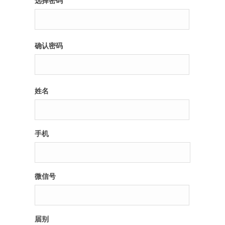
选择密码
纪录片3 我们都是青年偶像
确认密码
活动
往届
姓名
出彩2016
变革2015
手机
逐梦2014
辉煌2013
微信号
精彩2012
届别
梦工坊圈