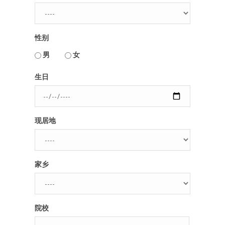
人脉圈
性别
信息圈
用户名或Email
男
女
品牌的力量
生日
密码
现居地
忘记密码?
记住我的登录状态
家乡
没帐号？
注册一个
院校