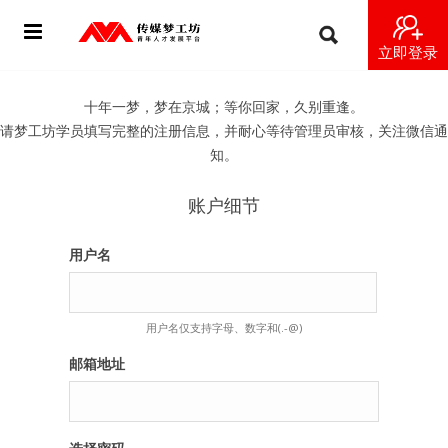
立即登录
首页
十年一梦，梦在京城；等你回家，久别重逢。
请梦工坊学员填写完整的注册信息，并耐心等待管理员审核，关注微信通
动态
知。
导师
账户细节
梦之星
用户名
视频
用户名仅支持字母、数字和(.-@)
梦工坊视频
邮箱地址
纪录片1 梦想开始的地方
纪录片2 青年人不同活法