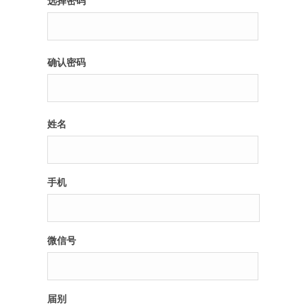
选择密码
纪录片3 我们都是青年偶像
确认密码
活动
往届
姓名
出彩2016
变革2015
手机
逐梦2014
辉煌2013
微信号
精彩2012
届别
梦工坊圈