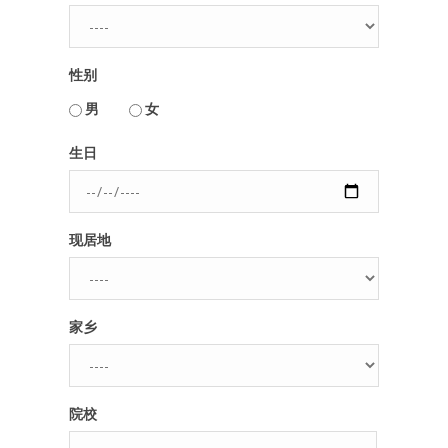
人脉圈
性别
信息圈
用户名或Email
男
女
品牌的力量
生日
密码
现居地
忘记密码?
记住我的登录状态
家乡
没帐号？
注册一个
院校