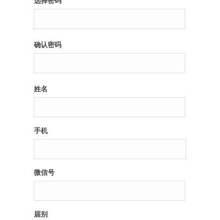
选择密码
纪录片3 我们都是青年偶像
确认密码
活动
往届
姓名
出彩2016
变革2015
手机
逐梦2014
辉煌2013
微信号
精彩2012
届别
梦工坊圈