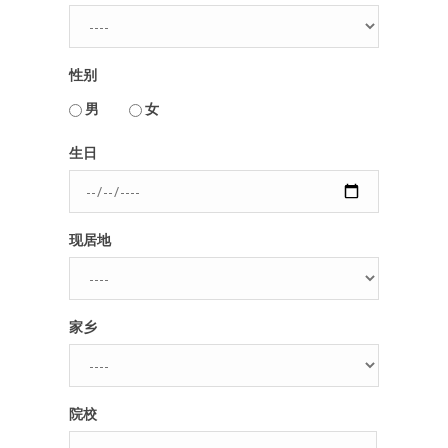
人脉圈
性别
信息圈
用户名或Email
男
女
品牌的力量
生日
密码
现居地
忘记密码?
记住我的登录状态
家乡
没帐号？
注册一个
院校