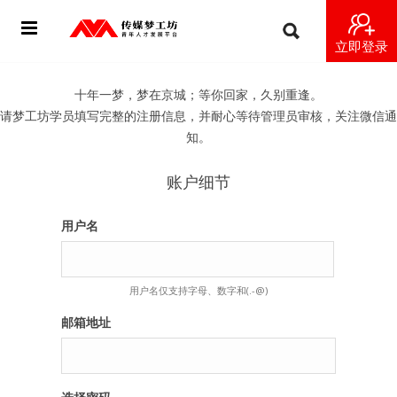
立即登录
首页
十年一梦，梦在京城；等你回家，久别重逢。
请梦工坊学员填写完整的注册信息，并耐心等待管理员审核，关注微信通
动态
知。
导师
账户细节
梦之星
用户名
视频
用户名仅支持字母、数字和(.-@)
梦工坊视频
邮箱地址
纪录片1 梦想开始的地方
纪录片2 青年人不同活法