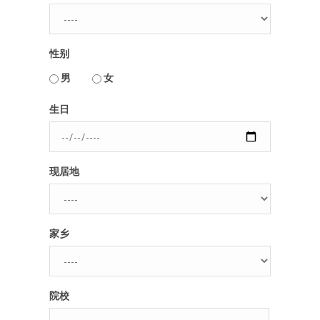
人脉圈
性别
信息圈
用户名或Email
男
女
品牌的力量
生日
密码
现居地
忘记密码?
记住我的登录状态
家乡
没帐号？
注册一个
院校