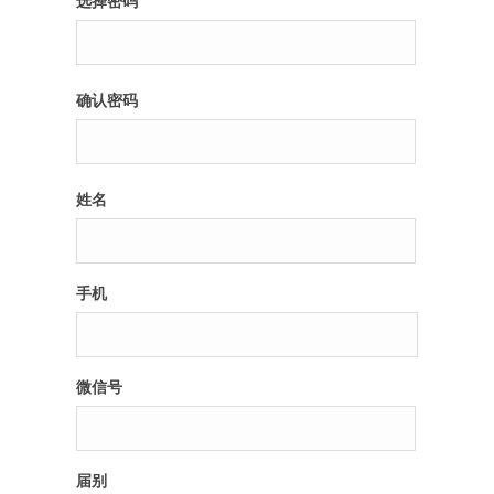
选择密码
纪录片3 我们都是青年偶像
确认密码
活动
往届
姓名
出彩2016
变革2015
手机
逐梦2014
辉煌2013
微信号
精彩2012
届别
梦工坊圈