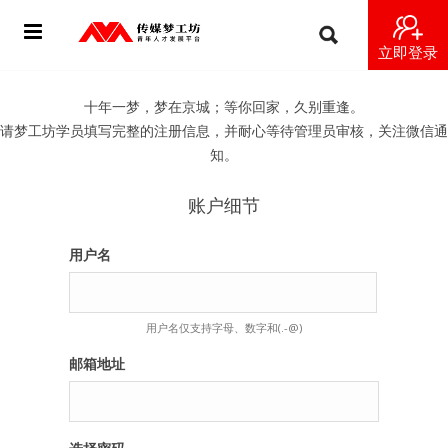
立即登录
首页
十年一梦，梦在京城；等你回家，久别重逢。
请梦工坊学员填写完整的注册信息，并耐心等待管理员审核，关注微信通
动态
知。
导师
账户细节
梦之星
用户名
视频
用户名仅支持字母、数字和(.-@)
梦工坊视频
邮箱地址
纪录片1 梦想开始的地方
纪录片2 青年人不同活法