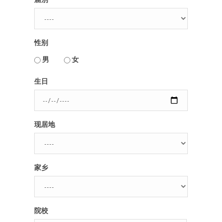
性别
男
女
用户名或Email
生日
密码
现居地
忘记密码?
记住我的登录状态
家乡
没帐号？
注册一个
院校