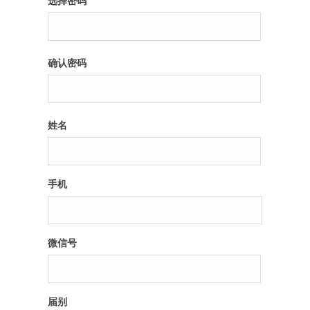
选择密码
纪录片3 我们都是青年偶像
确认密码
活动
往届
姓名
出彩2016
变革2015
手机
逐梦2014
辉煌2013
微信号
精彩2012
届别
梦工坊圈