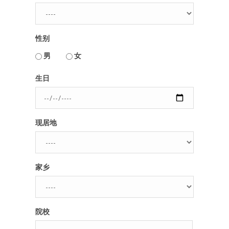
人脉圈
性别
信息圈
用户名或Email
男
女
品牌的力量
生日
密码
现居地
忘记密码?
记住我的登录状态
家乡
没帐号？
注册一个
院校