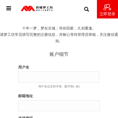
立即登录
首页
十年一梦，梦在京城；等你回家，久别重逢。
请梦工坊学员填写完整的注册信息，并耐心等待管理员审核，关注微信通
动态
知。
导师
账户细节
梦之星
用户名
视频
用户名仅支持字母、数字和(.-@)
梦工坊视频
邮箱地址
纪录片1 梦想开始的地方
纪录片2 青年人不同活法