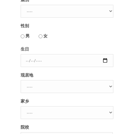
性别
男
女
用户名或Email
生日
密码
现居地
忘记密码?
记住我的登录状态
家乡
没帐号？
注册一个
院校