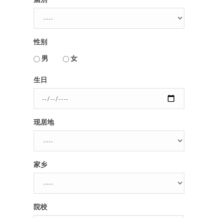
性别
男
女
用户名或Email
生日
密码
现居地
忘记密码?
记住我的登录状态
家乡
没帐号？
注册一个
院校